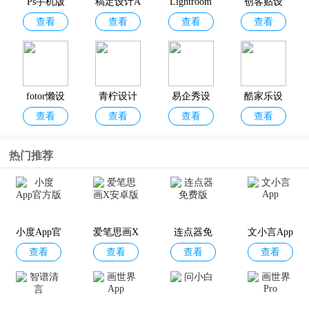
Ps手机版
稿定设计A
Lightroom
创客贴设
篇app等，这些软件不仅限于排版，还包含强大的图片编辑功能，助
查看
查看
查看
查看
pp
中文免费
计
你在内容创作的每个环节都游刃有余。
版
fotor懒设
青柠设计
易企秀设
酷家乐设
查看
查看
查看
查看
计
计app
计师
热门推荐
MAKA设
秀米编辑
96编辑器
美篇app
查看
查看
查看
查看
计
器
手机版
小度App官
爱笔思画X
连点器免
文小言App
查看
查看
查看
查看
方版
安卓版
费版
美图秀秀A
简篇
简拼
Zine
查看
查看
查看
查看
pp