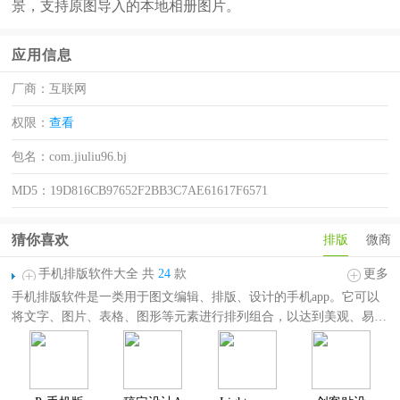
景，支持原图导入的本地相册图片。
应用信息
厂商：
互联网
权限：
查看
包名：
com.jiuliu96.bj
MD5：
19D816CB97652F2BB3C7AE61617F6571
猜你喜欢
排版
微商
手机排版软件大全 共
24
款
更多
‌手机排版软件是一类用于图文编辑、排版、设计的手机app。‌它可以
将文字、图片、表格、图形等元素进行排列组合，以达到美观、易
读、易理解的效果。无论是制作社交媒体帖子、设计精美的海报，还
是编辑专业的简历，这类软件都能满足你的需求。
手机排版软件大全
为大家提供了一些好用的手机排版工具，包括稿定
设计app、ps软件手机版、Lightroom手机版、秀米编辑器手机版、简