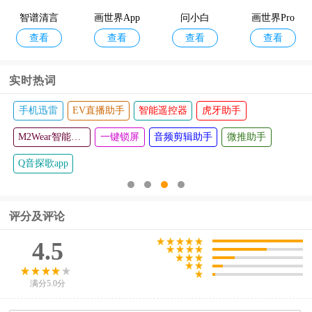
智谱清言
画世界App
问小白
画世界Pro
查看
查看
查看
查看
实时热词
手机迅雷
EV直播助手
智能遥控器
虎牙助手
M2Wear智能手表app
一键锁屏
音频剪辑助手
微推助手
Q音探歌app
评分及评论
4.5
满分5.0分