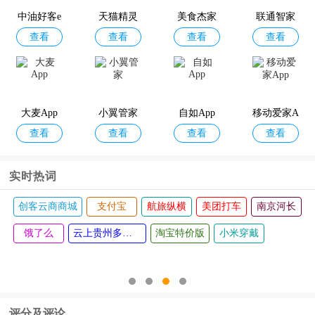
中油好客e
天猫精灵
美食杰家
联通智家
查看
查看
查看
查看
站app
常菜谱大
全
大麦App
小翼管家
自如App
移动爱家A
查看
查看
查看
查看
pp
实时热词
创客云商商城
支付宝
航旅纵横
美团打车
南京河长
饿了么
云上贵州多彩宝
淘宝特价版
小米穿戴
评分及评论