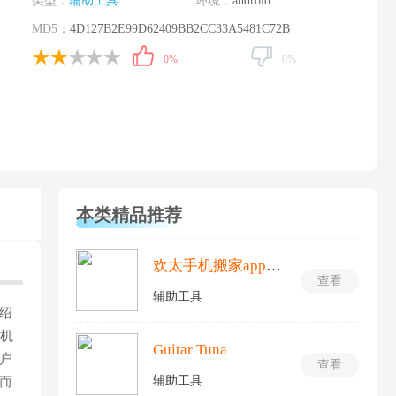
类型：
辅助工具
环境：
android
MD5：
4D127B2E99D62409BB2CC33A5481C72B
0%
0%
本类精品推荐
欢太手机搬家app最新版
查看
辅助工具
绍
手机
Guitar Tuna
户
查看
辅助工具
而