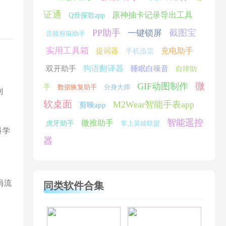
证通
原神抽卡记录导出工具
Q音探歌app
PP助手
截图宝
一键锁屏
音频剪辑助手
实用工具箱
充电助手
提词器
手机迅雷
狗语翻译器
双开助手
睡眠白噪音
自律助
微
GIF动图制作
手
数据恢复助手
分身大师
到
软桌面
M2Wear智能手表app
剪映app
智能遥控
微推助手
虎牙助手
掌上英雄联盟
科学
器
涓流
同类软件合集