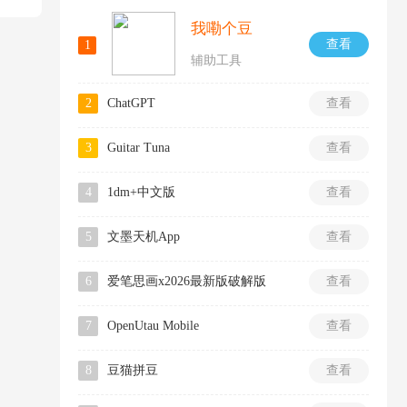
我嘞个豆
查看
1
辅助工具
2
ChatGPT
查看
3
Guitar Tuna
查看
4
1dm+中文版
查看
5
文墨天机App
查看
6
爱笔思画x2026最新版破解版
查看
7
OpenUtau Mobile
查看
8
豆猫拼豆
查看