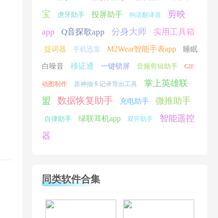
宝
剪映
投屏助手
虎牙助手
狗语翻译器
app
分身大师
Q音探歌app
实用工具箱
M2Wear智能手表app
提词器
睡眠
手机迅雷
移证通
白噪音
一键锁屏
音频剪辑助手
GIF
掌上英雄联
动图制作
原神抽卡记录导出工具
数据恢复助手
盟
微推助手
充电助手
智能遥控
绿联耳机app
自律助手
双开助手
器
同类软件合集