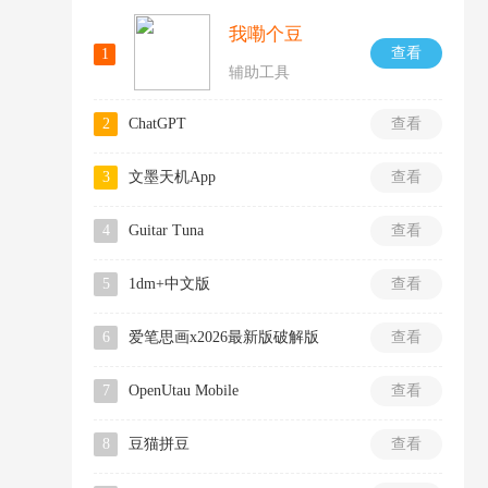
我嘞个豆
查看
1
辅助工具
2
ChatGPT
查看
3
文墨天机App
查看
4
Guitar Tuna
查看
5
1dm+中文版
查看
6
爱笔思画x2026最新版破解版
查看
7
OpenUtau Mobile
查看
8
豆猫拼豆
查看