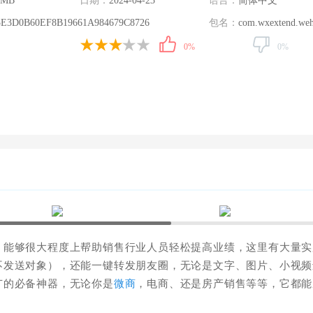
 MB
日期：
2024-04-23
语言：
简体中文
5E3D0B60EF8B19661A984679C8726
包名：
com.wxextend.weh
0%
0%
，能够很大程度上帮助销售行业人员轻松提高业绩，这里有大量实
不发送对象），还能一键转发朋友圈，无论是文字、图片、小视频
广的必备神器，无论你是
微商
，电商、还是房产销售等等，它都能