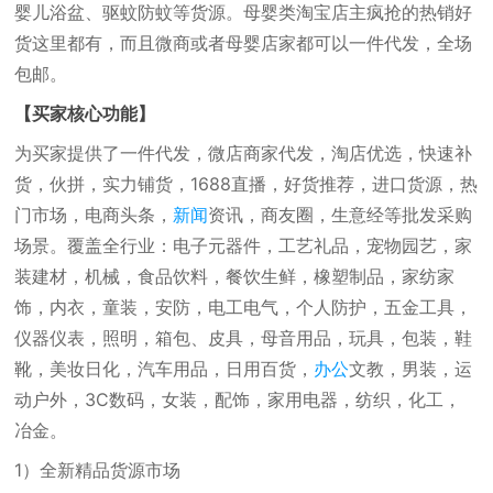
婴儿浴盆、驱蚊防蚊等货源。母婴类淘宝店主疯抢的热销好
货这里都有，而且微商或者母婴店家都可以一件代发，全场
包邮。
【买家核心功能】
为买家提供了一件代发，微店商家代发，淘店优选，快速补
货，伙拼，实力铺货，1688直播，好货推荐，进口货源，热
门市场，电商头条，
新闻
资讯，商友圈，生意经等批发采购
场景。覆盖全行业：电子元器件，工艺礼品，宠物园艺，家
装建材，机械，食品饮料，餐饮生鲜，橡塑制品，家纺家
饰，内衣，童装，安防，电工电气，个人防护，五金工具，
仪器仪表，照明，箱包、皮具，母音用品，玩具，包装，鞋
靴，美妆日化，汽车用品，日用百货，
办公
文教，男装，运
动户外，3C数码，女装，配饰，家用电器，纺织，化工，
冶金。
1）全新精品货源市场