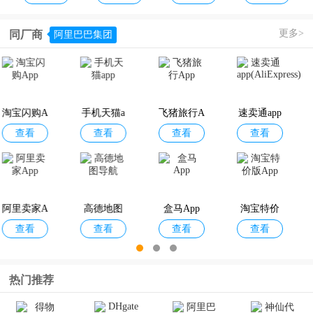
更多>
同厂商
阿里巴巴集团
京东到家A
美团优选
淘宝闪购A
唯品会手
查看
查看
查看
查看
pp
pp
机版
淘宝闪购
一淘
淘宝闪购A
手机天猫a
查看
查看
查看
查看
商家版App
pp
pp
阿里巴巴1
中免日上a
红布林
洋葱OMA
查看
查看
查看
查看
688App
pp
LL
书旗小说a
闲鱼App
阿里卖家A
高德地图
查看
查看
查看
查看
pp
pp
导航
热门推荐
飞猪旅行A
速卖通app
飞猪酒店
手机淘宝A