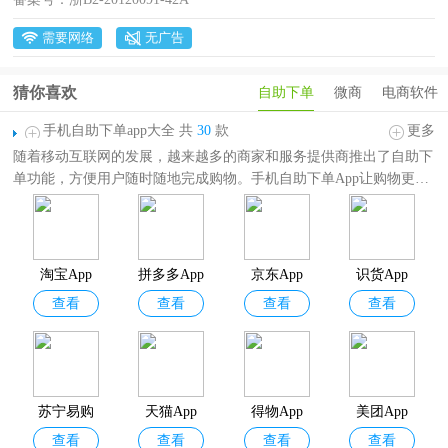
需要网络
无广告
猜你喜欢
自助下单
微商
电商软件
手机自助下单app大全 共
30
款
更多
随着移动互联网的发展，越来越多的商家和服务提供商推出了自助下
单功能，方便用户随时随地完成购物。手机自助下单App让购物更便
捷，您可以浏览商品、选择支付方式，并实时追踪订单状态，享受无
缝购物体验。
手机自助下单app大全
提供了一些实用的24小时全自助下单软件，其
中包括淘宝app、拼多多app、京东app、得物、美团、天猫等各类自
淘宝App
拼多多App
京东App
识货App
助下单应用，从餐饮外卖到超市购物、从网购到在线预订，应有尽
查看
查看
查看
查看
有。不论是忙碌的上班族，还是热爱生活的家庭主妇，这些自助下单
APP都能为您节省时间，提高效率。
苏宁易购
天猫App
得物App
美团App
查看
查看
查看
查看