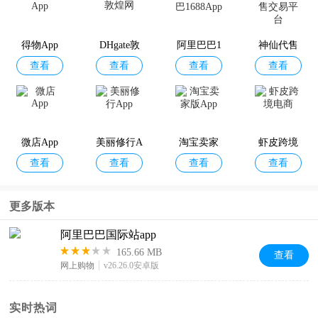
查看
查看
查看
查看
pp
(AliExpres
商家版
pp
s)
得物App
DHgate敦
阿里巴巴1
神仙代售
查看
查看
查看
查看
煌网
688App
交易平台
盒马App
淘宝特价
速卖通卖
钉钉App
查看
查看
查看
查看
版App
家手机版
微店App
美丽修行A
淘宝卖家
虾皮跨境
查看
查看
查看
查看
pp
版App
电商
阿里本地
阿里小号
阿里妈妈a
阿里邮箱
更多版本
查看
查看
查看
查看
通
pp
企业版app
阿里巴巴国际站app
165.66 MB
查看
网上购物
v26.26.0安卓版
Lazada
1688商家
阿里云盘2
阿里云
查看
查看
查看
查看
版
026最新版
实时热词