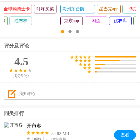
买书软件
抖音盒子
淘宝
全球购骑士卡
叮咚买菜
李宁app
拼多多
创客云商商城
红布林
评分及评论
4.5
满分5.0分
同类排行
开市客
35.82 MB
查看
网上购物
v3.3.0安卓版