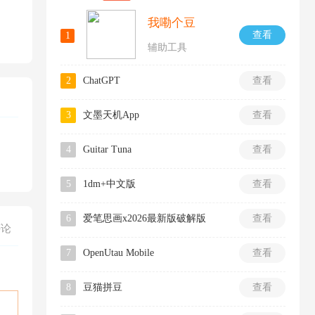
我嘞个豆
查看
1
辅助工具
2
ChatGPT
查看
3
文墨天机App
查看
4
Guitar Tuna
查看
5
1dm+中文版
查看
6
爱笔思画x2026最新版破解版
查看
评论
7
OpenUtau Mobile
查看
8
豆猫拼豆
查看