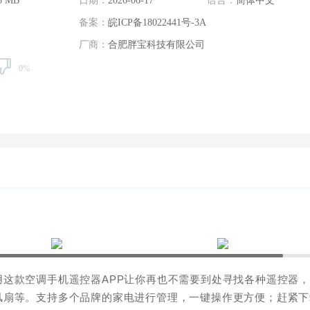
5 MB
日期：
2026-06-17
语言：
简体中文
备案：
皖ICP备18022441号-3A
厂商：
合肥胖宝科技有限公司
0%
这款空调手机遥控器APP让你再也不需要到处寻找各种遥控器
风扇等。支持多个品牌的家电进行管理，一键操作更方便；赶紧下