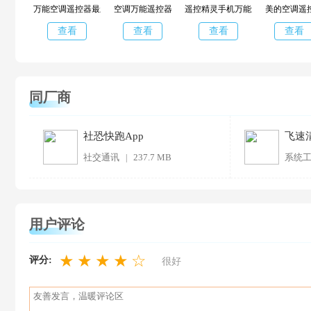
万能空调遥控器最新版本
空调万能遥控器
遥控精灵手机万能遥控器
美的空调遥
查看
查看
查看
查看
同厂商
社恐快跑App
飞速
社交通讯
237.7 MB
系统
|
用户评论
★
★
★
★
☆
评分:
很好