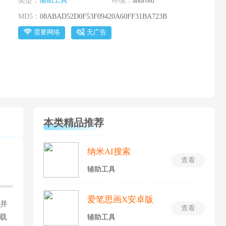
类型：
辅助工具
环境：
android
MD5：
08ABAD52D0F53F09420A60FF31BA723B
需要网络
无广告
本类精品推荐
纳米AI搜索
查看
辅助工具
爱笔思画X安卓版
，并
查看
载
辅助工具