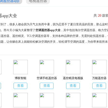
调遥控器app
电视遥控器
app大全
共
20
款软
要到了，很多人都会因为天气太热而中暑，因为忍受不了夏日里高温的煎熬，那么这时
的。而今天小编为大家整理了
空调遥控器app大全
，其中包括海尔空调遥控器、格力空
米遥控器、遥控精灵、TCL空调遥控器等，支持各种品牌的空调，无需到处找遥控器，
问题，让你躺在床上就能轻松解决空调的开关，轻松调节空调的温度，为你带来前所未
博联智能
空调手机遥控器
遥控精灵电视版
万能遥控器
查看
查看
查看
查看