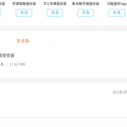
控器
空调智能遥控器
TCL空调遥控器
奥克斯空调遥控器手机版
万能遥控App
查看
查看
查看
查看
安卓版
清理管家
工具
11.62 MB
|
共0条