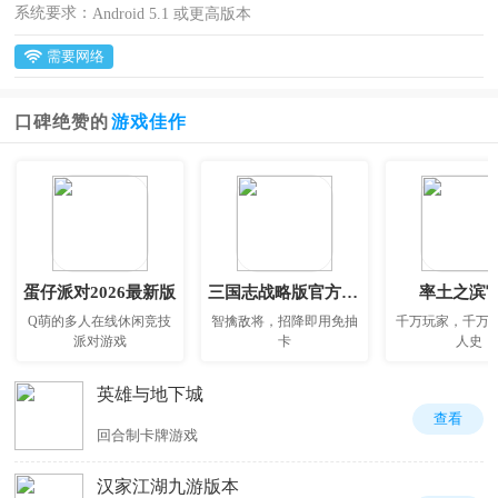
系统要求：
Android 5.1 或更高版本
需要网络
口碑绝赞的
游戏佳作
蛋仔派对2026最新版
三国志战略版官方正版
率土之滨
Q萌的多人在线休闲竞技
智擒敌将，招降即用免抽
千万玩家，千万
派对游戏
卡
人史
英雄与地下城
查看
回合制卡牌游戏
汉家江湖九游版本