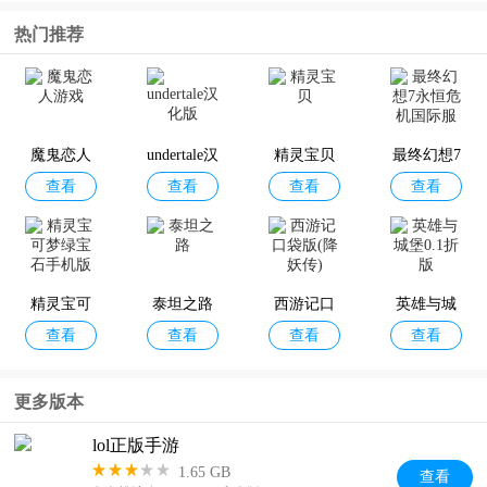
热门推荐
腾讯Marvi
冒险岛m
腾讯新闻A
完美世界
查看
查看
查看
查看
s手机版
国际服
pp
手游
魔鬼恋人
undertale汉
精灵宝贝
最终幻想7
查看
查看
查看
查看
游戏
化版
永恒危机
国际服
御龙在天
QQ影音手
新三国：
天涯明月
查看
查看
查看
查看
手游官方
机版
荣耀再起
刀手游
版
精灵宝可
泰坦之路
西游记口
英雄与城
查看
查看
查看
查看
梦绿宝石
袋版(降妖
堡0.1折版
手机版
传)
QQ音乐手
天天象棋
EA SPORT
全民k歌官
更多版本
查看
查看
查看
查看
机版
S FC 2026
方正版
lol正版手游
1.65 GB
查看