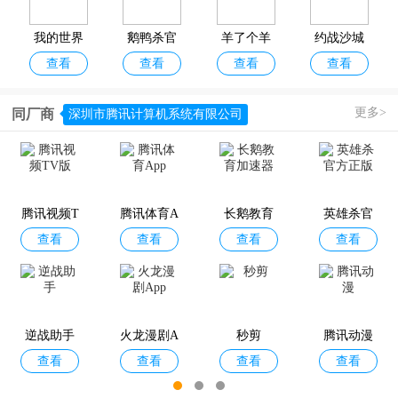
我的世界
鹅鸭杀官
羊了个羊
约战沙城
查看
查看
查看
查看
移动版
方正版
官方版
更多>
同厂商
深圳市腾讯计算机系统有限公司
英雄联盟
梦三国手
避难所生
燕云十六
查看
查看
查看
查看
手游电竞
游官方版
存60秒重
声手游
客户端
制版
腾讯视频T
腾讯体育A
长鹅教育
英雄杀官
查看
查看
查看
查看
V版
pp
加速器
方正版
萤火突击
巅峰极速
明日之后
天龙八部2
查看
查看
查看
查看
国际测试
手机版
最新版本2
手游
服
026
逆战助手
火龙漫剧A
秒剪
腾讯动漫
查看
查看
查看
查看
pp