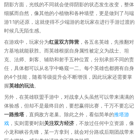
阴影方面，光线的不同就会使得阴影的状态发生改变，整体
细腻而自然，像其他的小植物和各种墙壁，更是做到了与端
游1:1的还原，这就使得不少端游的老玩家在进行手游过渡的
时候几无陌生感。
在游戏中，玩家分为
红蓝双方阵营
，各五名英雄，先推翻对
方基地就能获胜。而英雄根据自身属性被定义为战士、坦
克、法师、刺客、辅助和射手五种位置，分别承担不同的责
任，具体都可以从名字中略窥一二。每个英雄也都拥有自身
的4个技能，随着等级提升会不断增强，因此玩家还需要掌
握
英雄的玩法
。
另外，在英雄联盟手游中，对战拿人头虽然可以带来满满的
体验感，但却不是最终目的，要想赢得比赛，千万不要忘记
一路推塔
，直捣敌方老巢。除此之外，看似简单的
推塔游
戏
，实则需要时刻
关注双方经济
，不放过任何中立资源，像
小龙和峡谷先锋，某一方拿到，就会对分路或后期团战带来