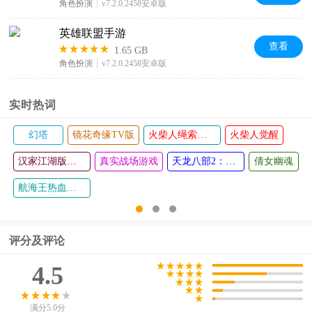
角色扮演
v7.2.0.2458安卓版
QQ手机版
QQ浏览器
王者万象
应用宝202
英雄联盟手游
查看
查看
查看
查看
App
棋
6最新版
查看
1.65 GB
角色扮演
v7.2.0.2458安卓版
实时热词
幻塔
镜花奇缘TV版
火柴人绳索英雄
火柴人觉醒
汉家江湖版本大全
真实战场游戏
天龙八部2：飞龙战天
倩女幽魂
航海王热血航线
评分及评论
4.5
满分5.0分