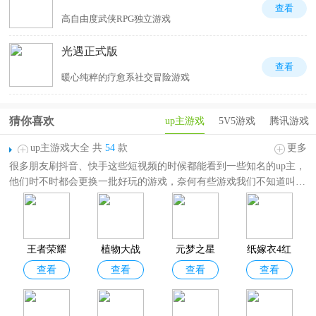
查看
高自由度武侠RPG独立游戏
光遇正式版
查看
暖心纯粹的疗愈系社交冒险游戏
猜你喜欢
up主游戏
5V5游戏
腾讯游戏
up主游戏大全 共
54
款
更多
很多朋友刷抖音、快手这些短视频的时候都能看到一些知名的up主，
他们时不时都会更换一批好玩的游戏，奈何有些游戏我们不知道叫什
么名字，为此小编特意带来了这份
up主游戏大全
，这里包含了诸多
知名up博主曾推荐过的游戏，如：
王者荣耀、植物大战僵尸杂交版、
鹅鸭杀、羊了个羊、英雄联盟手游、萤火突击、暗区突围
等等，这些
游戏有着独特的玩法，可以让玩家体验全新的欢乐。还在等什么呢？
王者荣耀
植物大战
元梦之星
纸嫁衣4红
有需要的朋友们欢迎前来下载体验。
查看
查看
查看
查看
僵尸杂交
官方正版
丝缠
版手机版