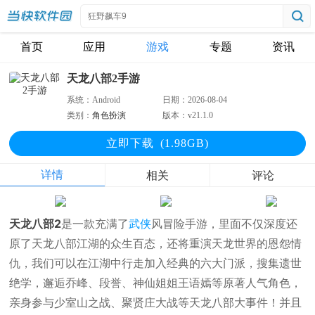
首页
应用
游戏
专题
资讯
天龙八部2手游
系统：
Android
日期：
2026-08-04
类别：
角色扮演
版本：
v21.1.0
立即下
载
(1.98GB)
详情
相关
评论
天龙八部2
是一款充满了
武侠
风冒险手游，里面不仅深度还
原了天龙八部江湖的众生百态，还将重演天龙世界的恩怨情
仇，我们可以在江湖中行走加入经典的六大门派，搜集遗世
绝学，邂逅乔峰、段誉、神仙姐姐王语嫣等原著人气角色，
亲身参与少室山之战、聚贤庄大战等天龙八部大事件！并且