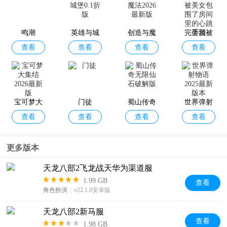
鸣潮
英雄与城
创造与魔
完蛋我被
查看
查看
查看
查看
堡0.1折版
法2026最
美女包围
新版
了房间里
的心跳手
游
宝可梦大
门徒
蜀山传奇
世界弹射
查看
查看
查看
查看
集结2026
无限仙石
物语2025
最新版
破解版
最新版本
更多版本
天龙八部2飞龙战天华为渠道服
1.99 GB
查看
角色扮演
v22.1.0安卓版
天龙八部2新马服
查看
1.98 GB