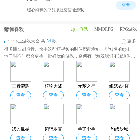
查看
暖心纯粹的疗愈系社交冒险游戏
猜你喜欢
up主游戏
MMORPG
RPG游戏
up主游戏大全 共
54
款
更多
很多朋友刷抖音、快手这些短视频的时候都能看到一些知名的up主，
他们时不时都会更换一批好玩的游戏，奈何有些游戏我们不知道叫什
么名字，为此小编特意带来了这份
up主游戏大全
，这里包含了诸多
知名up博主曾推荐过的游戏，如：
王者荣耀、植物大战僵尸杂交版、
鹅鸭杀、羊了个羊、英雄联盟手游、萤火突击、暗区突围
等等，这些
游戏有着独特的玩法，可以让玩家体验全新的欢乐。还在等什么呢？
王者荣耀
植物大战
元梦之星
纸嫁衣4红
有需要的朋友们欢迎前来下载体验。
查看
查看
查看
查看
僵尸杂交
官方正版
丝缠
版手机版
我的世界
鹅鸭杀官
羊了个羊
约战沙城
查看
查看
查看
查看
移动版
方正版
官方版