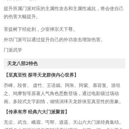
提升所属门派对应的主属性攻击和主属性减抗，将会使自己
的伤害大幅提升。
菩提树下经处刹，少室禅宗天下尊。
外功门派可以通过提升自己的外功攻击增加伤害。
门派武学
天龙八部2特色
【至真至性 探寻天龙群侠内心世界】
乔峰、段誉、 虚竹、王语嫣、阿朱、阿紫、慕容复、游坦
之、鸠摩智等原著人气角色悉数登场，通过电影级过场动
画、多段式文字剧情，倾情演绎天龙群侠至真至性的形象。
【传承有序 经典六大门派聚首】
无尘、武当、峨眉、丐帮、逍遥、天山六大门派经典集结。