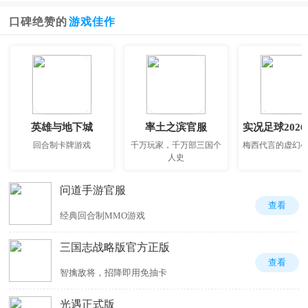
口碑绝赞的
游戏佳作
英雄与地下城
率土之滨官服
实况足球202
回合制卡牌游戏
千万玩家，千万部三国个
梅西代言的虚幻4
人史
问道手游官服
查看
经典回合制MMO游戏
三国志战略版官方正版
查看
智擒敌将，招降即用免抽卡
光遇正式版