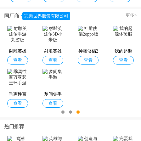
更多>
同厂商
完美世界股份有限公司
英雄联盟
梦三国手
避难所生
燕云十六
查看
查看
查看
查看
手游电竞
游官方版
存60秒重
声手游
客户端
制版
射雕英雄
射雕英雄
神雕侠侣2
我的起源
查看
查看
查看
查看
传手游九
传3D小米
oppo版
体验服
游版
版
萤火突击
巅峰极速
明日之后
天龙八部2
查看
查看
查看
查看
国际测试
手机版
最新版本2
手游
服
026
乖离性百
梦间集手
查看
查看
万亚瑟王
游
环手游
热门推荐