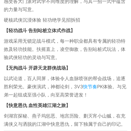
感受各大门派对武学不同维度的理解，与其一招一式中蕴含
的力量与写意。
硬核武侠沉浸体验 轻功绝学见招拆招
【轻功战斗 告别站桩立体式作战】
游戏采用无锁定战斗模式，每一种职业都具有专属的轻功特
效及轻功技能。扶摇直上，凌空御敌，告别站桩式玩法，体
验武侠轻功的灵动与写意。
【无拘战斗 开辟天龙群侠战场】
以武论道，百人同屏，体验令人血脉喷张的帮会战场，追逐
胜利荣光。豪侠演武，神都论剑，3V3
快节奏
PK体验。与兄
弟一起组成至强小队，向至高荣誉进发！
【快意恩仇 血性英雄江湖之旅】
剑湖宫探秘、燕子坞惩恶、地宫历险、剿灭宵小山贼，在充
满侠义与洒脱的江湖中快意恩仇，留下独属于自己的印记。