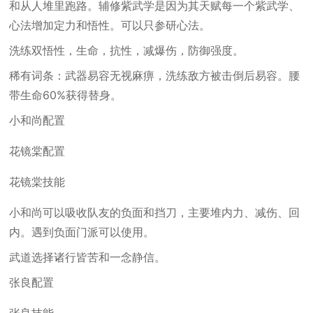
和从人堆里跑路。辅修紫武学是因为其天赋每一个紫武学、
心法增加定力和悟性。可以只参研心法。
洗练双悟性，生命，抗性，减爆伤，防御强度。
稀有词条：武器易容无视麻痹，洗练敌方被击倒后易容。腰
带生命60%获得替身。
小和尚配置
花镜棠配置
花镜棠技能
小和尚可以吸收队友的负面和挡刀，主要堆内力、减伤、回
内。遇到负面门派可以使用。
武道选择诸行皆苦和一念静信。
张良配置