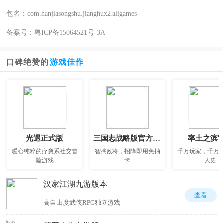
包名：
com.hanjiasongshu.jianghux2.aligames
备案号：
粤ICP备15064521号-3A
口碑绝赞的
游戏佳作
光遇正式版
三国志战略版官方正版
率土之滨
暖心纯粹的疗愈系社交冒
智擒敌将，招降即用免抽
千万玩家，千万
险游戏
卡
人史
汉家江湖九游版本
查看
高自由度武侠RPG独立游戏