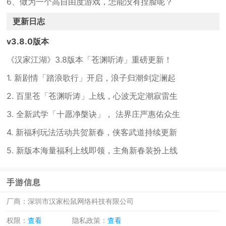
6、做为一个高自由度游戏，怎能没有捏脸呢？
更新日志
v3.8.0版本
《汉家江湖》3.8版本「苍渊听涛」重磅更新！
1. 新剧情「踏浪歌行」开启，浪子归潮剑定澜起
2. 百里苍「苍渊听涛」上线，心波无定潮寂雷生
3. 全新武学「十愿净槃诀」， 法界庄严惠佑众生
4. 新福利玩法活动共贺新春，侠客武道持续更新
5. 新版本海量福利上线即领，主角新春装扮上线
手游信息
厂商：
深圳市汉家松鼠网络科技有限公司
权限：
查看
隐私政策：
查看