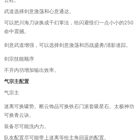
云鞋。
武道选择剑意激荡和心意通达。
可以把川海刀诀换成千幻掌法，给闪避怪们一点小小的250
命中震撼。
剑意武道增强，可以选择剑意激荡和历战盛勇/清影迷踪。
剑宗技能顺序
不开内功增加输出效率。
气宗主配置
气宗主
迷离可换啸势。断云饰品可换铁石门派套吸星石。太极神功
可换青云诀。
装备尽可能洗内力。
队友配置尽可能带上迷离等给主角回蓝的配置。