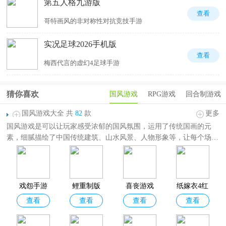
第五人格九游版
查看
哥特画风的非对称性对抗竞技手游
实况足球2026手机版
查看
梅西代言的虚幻4足球手游
猜你喜欢
国风游戏
RPG游戏
回合制游戏
国风游戏大全 共
82
款
更多
国风游戏是可以让玩家感受浓郁的国风氛围，运用了传统国画的元
素，细腻描绘了中国传统建筑、山水风景、人物形象等，让每个场景
都仿佛一幅美丽的画卷，让玩家身临其境地感受到中国传统文化的魅
力。
国风游戏大全
汇集了众多好玩的国风题材的手游，其中包括永劫无
间、古代人生、纸嫁衣4红丝缠、中华一商、我是大东家、新不良
戏怨手游
鲤重制版
喜丧游戏
纸嫁衣4红
人、新射雕群侠传之铁血丹心、梦幻西游、大话西游、汉家江湖、天
查看
查看
查看
查看
丝缠
谕等。无论是国风解谜游戏、国风卡牌游戏、国风经营游戏、养成国
风游戏、国风动作游戏等，都可以在该合集中找到，满足各位玩家对