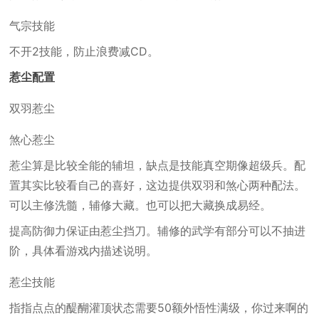
气宗技能
不开2技能，防止浪费减CD。
惹尘配置
双羽惹尘
煞心惹尘
惹尘算是比较全能的辅坦，缺点是技能真空期像超级兵。配
置其实比较看自己的喜好，这边提供双羽和煞心两种配法。
可以主修洗髓，辅修大藏。也可以把大藏换成易经。
提高防御力保证由惹尘挡刀。辅修的武学有部分可以不抽进
阶，具体看游戏内描述说明。
惹尘技能
指指点点的醍醐灌顶状态需要50额外悟性满级，你过来啊的