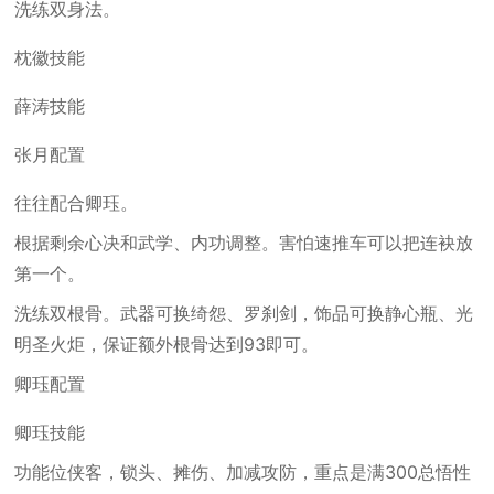
洗练双身法。
枕徽技能
薛涛技能
张月配置
往往配合卿珏。
根据剩余心决和武学、内功调整。害怕速推车可以把连袂放
第一个。
洗练双根骨。武器可换绮怨、罗刹剑，饰品可换静心瓶、光
明圣火炬，保证额外根骨达到93即可。
卿珏配置
卿珏技能
功能位侠客，锁头、摊伤、加减攻防，重点是满300总悟性