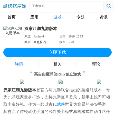
首页
应用
游戏
专题
资讯
汉家江湖九游版本
系统：
Android
日期：
2026-02-13
类别：
角色扮演
版本：
v3.8.0
立即下
载
详情
相关
评论
高自由度武侠RPG独立游戏
汉家江湖九游版本
是官方与九游联合推出的渠道服版本，专
为九游玩家量身打造，支持九游账号登录，新手上线即可领
取丰富好礼。作为一款以古代
武侠
世界为背景的RPG手游，
其摒弃了传统武侠手游的线性关卡模式和机械式自动寻路任