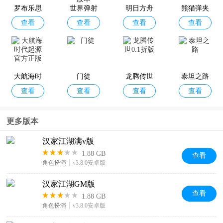
罗布乐思
世界弹射
明日方舟
熊猫弹夹
查看
查看
查看
查看
官方正版
物语2025
官服
黑熊小偷
最新版本
大航海时
门徒
龙腾传世
泰坦之路
查看
查看
查看
查看
代起源官
0.1折版
方正版
更多版本
汉家江湖满v版
1.88 GB
查看
角色扮演
v3.8.0安卓版
汉家江湖GM版
查看
1.88 GB
角色扮演
v3.8.0安卓版