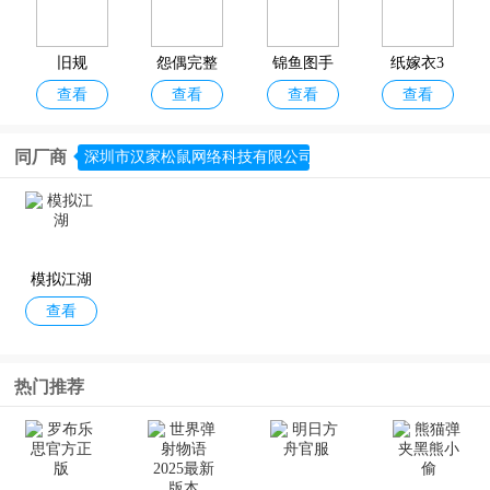
国风游戏的不同需求，欢迎分享收藏！
旧规
怨偶完整
锦鱼图手
纸嫁衣3
查看
查看
查看
查看
版
游官方正
版
同厂商
深圳市汉家松鼠网络科技有限公司
画境长恨
匠木
仙山小农
唐朝人生
查看
查看
查看
查看
歌最新版
游戏
模拟江湖
查看
红楼梦人
朕的江山2
四海一商
王大爷的
热门推荐
查看
查看
查看
查看
生
手游
幸福生活