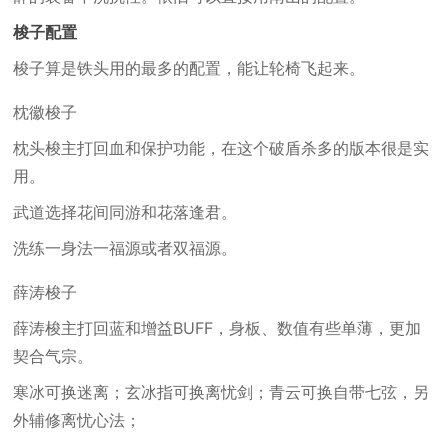
梭子配置
梭子算是铁头用的最多的配置，能让轮椅飞起来。
枕徽梭子
枕头梭主打回血和保护功能，在这个破盾杀多的版本很是实
用。
武道选择花间同游和花落逢君。
洗练一身法一福源或者双福源。
薛涛梭子
薛涛梭主打回蓝和增益BUFF，身板、数值有些单薄，更加
契合气宗。
寒冰可换迷离；玄冰指可换离忧剑；青云可换自带七弦，另
外辅修离忧心法；