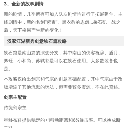
3、全新的故事剧情
新的剧情，几乎所有可加入队友剧情均进行了拓展延伸。主
线剧情中，新的名剑“紫霄”、黑衣教的恩怨…采石矶一战之
后，天下格局产生新的变化！
汉家江湖新秀剑意铁石篇攻略
铁石篇是南山篇的演变分支，其中南山的侠客祝辞、盾月、
卿珏、小和尚、苏轼都是可以在铁石使用。大多数装备也
是。
本攻略仅给出剑宗和气宗的剑意基础配置，其中气宗由于改
版增添了其他流派的玩法，但需要较多资源，不在此赘述。
剑宗主配置
传统剑宗主
星移布鞋提供稳定的+1移动距离和6%暴击率。可以换成断