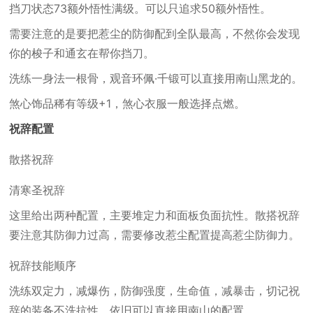
挡刀状态73额外悟性满级。可以只追求50额外悟性。
需要注意的是要把惹尘的防御配到全队最高，不然你会发现
你的梭子和通玄在帮你挡刀。
洗练一身法一根骨，观音环佩·千锻可以直接用南山黑龙的。
煞心饰品稀有等级+1，煞心衣服一般选择点燃。
祝辞配置
散搭祝辞
清寒圣祝辞
这里给出两种配置，主要堆定力和面板负面抗性。散搭祝辞
要注意其防御力过高，需要修改惹尘配置提高惹尘防御力。
祝辞技能顺序
洗练双定力，减爆伤，防御强度，生命值，减暴击，切记祝
辞的装备不洗抗性。依旧可以直接用南山的配置。