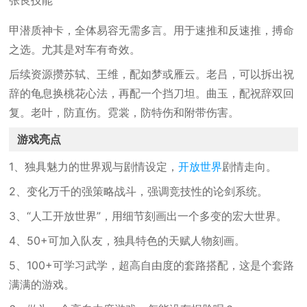
张良技能
甲潜质神卡，全体易容无需多言。用于速推和反速推，搏命
之选。尤其是对车有奇效。
后续资源攒苏轼、王维，配如梦或雁云。老吕，可以拆出祝
辞的龟息换桃花心法，再配一个挡刀坦。曲玉，配祝辞双回
复。老叶，防直伤。霓裳，防特伤和附带伤害。
游戏亮点
1、独具魅力的世界观与剧情设定，
开放世界
剧情走向。
2、变化万千的强策略战斗，强调竞技性的论剑系统。
3、“人工开放世界”，用细节刻画出一个多变的宏大世界。
4、50+可加入队友，独具特色的天赋人物刻画。
5、100+可学习武学，超高自由度的套路搭配，这是个套路
满满的游戏。