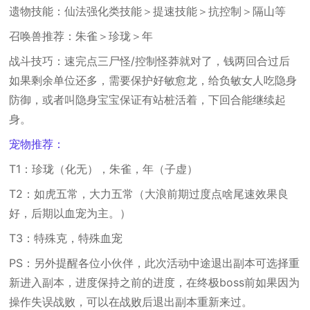
遗物技能：仙法强化类技能＞提速技能＞抗控制＞隔山等
召唤兽推荐：朱雀＞珍珑＞年
战斗技巧：速完点三尸怪/控制怪莽就对了，钱两回合过后
如果剩余单位还多，需要保护好敏愈龙，给负敏女人吃隐身
防御，或者叫隐身宝宝保证有站桩活着，下回合能继续起
身。
宠物推荐：
T1：珍珑（化无），朱雀，年（子虚）
T2：如虎五常，大力五常（大浪前期过度点啥尾速效果良
好，后期以血宠为主。）
T3：特殊克，特殊血宠
PS：另外提醒各位小伙伴，此次活动中途退出副本可选择重
新进入副本，进度保持之前的进度，在终极boss前如果因为
操作失误战败，可以在战败后退出副本重新来过。