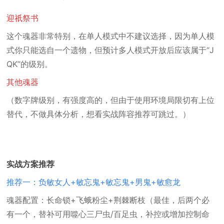
迎祇祭书
这个魂器非常特别，在单人模式中不建议选择，因为单人模
式你只能选自一个遗物，但预计多人模式开放后应该属于“J
QK”的级别。
其他魂器
（数字牌级别，有强度高的，但由于使用环境局限切有上位
替代，不做具体分析，想看实战阵容推荐可跳过。）
实战方案推荐
推荐一：负敏女人+敏忘鬼+敏忘鬼+男鬼+敏愈龙
魂器配置：长命锁+飞蛾粉尘+荆棘断枝（最佳，后两个必
有一个，替补可用噬心三尸虫/百足虫，补控或增加控制命