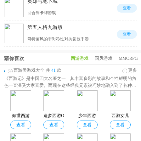
英雄与地下城
查看
回合制卡牌游戏
第五人格九游版
查看
哥特画风的非对称性对抗竞技手游
猜你喜欢
西游游戏
国风游戏
MMORPG
西游类游戏大全 共
41
款
更多
《西游记》是中国四大名著之一，其丰富多彩的故事和个性鲜明的角
色一直深受大家喜爱。而现在这些经典元素被巧妙地融入到了各种游
戏中，让玩家们能够以全新的方式体验西游的魅力。
西游类游戏大全
收录了各种以《西游记》为题材的手机游戏，其中包
括梦幻西游、大话西游、西游释厄传、大话西游2、造梦西游4、少年
西游记2 等，题材玩法囊括回合制、卡牌、放置、角色扮演、动作
倾世西游
造梦西游O
少年西游
西游女儿
等。对西游题材的玩家感兴趣的欢迎分享收藏！
查看
查看
查看
查看
L官方版
记2
国游戏