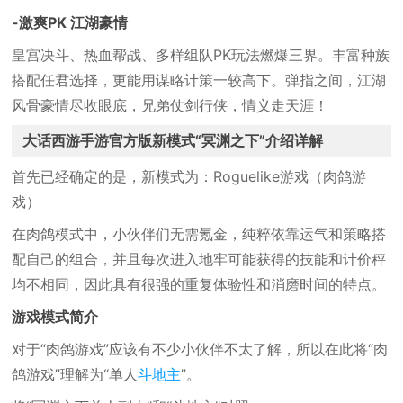
-激爽PK 江湖豪情
皇宫决斗、热血帮战、多样组队PK玩法燃爆三界。丰富种族
搭配任君选择，更能用谋略计策一较高下。弹指之间，江湖
风骨豪情尽收眼底，兄弟仗剑行侠，情义走天涯！
大话西游手游官方版新模式“冥渊之下”介绍详解
首先已经确定的是，新模式为：Roguelike游戏（肉鸽游
戏）
在肉鸽模式中，小伙伴们无需氪金，纯粹依靠运气和策略搭
配自己的组合，并且每次进入地牢可能获得的技能和计价秤
均不相同，因此具有很强的重复体验性和消磨时间的特点。
游戏模式简介
对于“肉鸽游戏”应该有不少小伙伴不太了解，所以在此将“肉
鸽游戏”理解为“单人
斗地主
”。