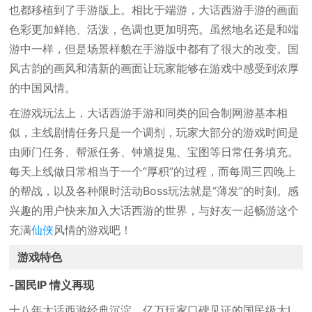
也都移植到了手游版上。相比于端游，大话西游手游的画面
色彩更加鲜艳、活泼，色调也更加明亮。虽然地名还是和端
游中一样，但是场景样貌在手游版中都有了很大的改变。国
风古韵的画风和清新的画面让玩家能够在游戏中感受到浓厚
的中国风情。
在游戏玩法上，大话西游手游和同类的回合制网游基本相
似，主线剧情任务只是一个调剂，玩家大部分的游戏时间是
由师门任务、帮派任务、钟馗捉鬼、宝图等日常任务填充。
每天上线做日常相当于一个“厚积”的过程，而每周三四晚上
的帮战，以及各种限时活动Boss玩法就是“薄发”的时刻。感
兴趣的用户快来加入大话西游的世界，与好友一起畅游这个
充满
仙侠
风情的游戏吧！
游戏特色
-国民IP 情义再现
十八年大话西游经典沉淀，亿万玩家口碑见证的国民级大I