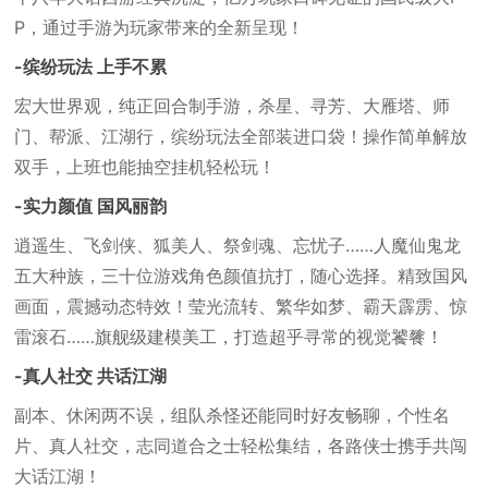
P，通过手游为玩家带来的全新呈现！
-缤纷玩法 上手不累
宏大世界观，纯正回合制手游，杀星、寻芳、大雁塔、师
门、帮派、江湖行，缤纷玩法全部装进口袋！操作简单解放
双手，上班也能抽空挂机轻松玩！
-实力颜值 国风丽韵
逍遥生、飞剑侠、狐美人、祭剑魂、忘忧子……人魔仙鬼龙
五大种族，三十位游戏角色颜值抗打，随心选择。精致国风
画面，震撼动态特效！莹光流转、繁华如梦、霸天霹雳、惊
雷滚石……旗舰级建模美工，打造超乎寻常的视觉饕餮！
-真人社交 共话江湖
副本、休闲两不误，组队杀怪还能同时好友畅聊，个性名
片、真人社交，志同道合之士轻松集结，各路侠士携手共闯
大话江湖！