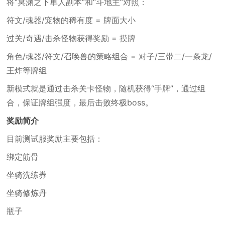
将“冥渊之下单人副本”和“斗地主”对照：
符文/魂器/宠物的稀有度 = 牌面大小
过关/奇遇/击杀怪物获得奖励 = 摸牌
角色/魂器/符文/召唤兽的策略组合 = 对子/三带二/一条龙/
王炸等牌组
新模式就是通过击杀关卡怪物，随机获得“手牌”，通过组
合，保证牌组强度，最后击败终极boss。
奖励简介
目前测试服奖励主要包括：
绑定筋骨
坐骑洗练券
坐骑修炼丹
瓶子