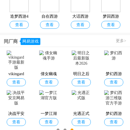
造梦西游4
自在西游
大话西游
梦回西游
查看
查看
查看
查看
手游
记
更多>
同厂商
网易游戏
梦幻西游
西游笔绘
醉西游手
不一样西
查看
查看
查看
查看
西行
游
游
vikingard
倩女幽魂
明日之后
梦幻西游
查看
查看
查看
查看
手游最新
手游
最新版本2
版
026
无双西游
乱斗西游2
梦幻西游
战西游
查看
查看
查看
查看
手游
官方版
三维版官
方手游
决战平安
一梦江湖
光遇正式
梦幻西游
查看
查看
查看
查看
京网易版
官方版
版
三维版官