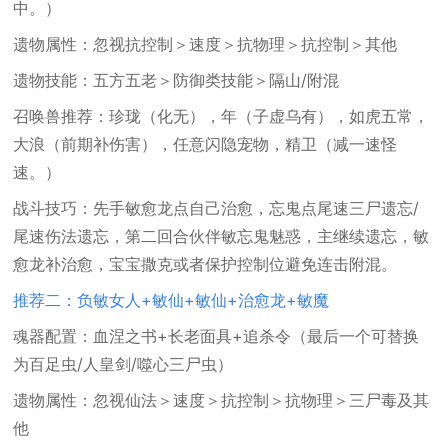
中。）
遗物属性：忽视抗控制＞速度＞抗物理＞抗控制＞其他
遗物技能：五方五老＞防御类技能＞隔山/附混
召唤兽推荐：珍珑（化无），年（子虚乌有），如虎五常，
大浪（前期补伤害），任意闪隐宠物，精卫（减一速怪
速。）
战斗技巧：先手敏愈龙点自己治愈，忘鬼点尾速三尸遗忘/
尾速伤法遗忘，第二回合伙伴敏忘鬼魅惑，主继续遗忘，敏
愈龙补治愈，宝宝撒克或者保护控制位避免连击附混。
推荐二：负敏女人+敏仙+敏仙+治愈龙+敏魔
魂器配置：血涅之书+长老面具+追杀令（最后一个可替换
为百足虫/人皇剑/噬心三尸虫）
遗物属性：忽视仙法＞速度＞抗控制＞抗物理＞三尸毒及其
他