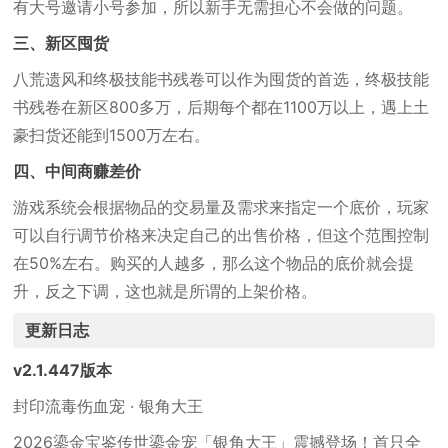
有大号邀请小号参加，所以新手无需担心不会做的问题。
三、新区囤货
八荒遗风和终极技能书残卷可以作为囤货的首选，终极技能
书残卷在新区800多万，后期每个都在1100万以上，遇上土
豪扫货还能到1500万左右。
四、中间商赚差价
游戏系统会根据物品的交易量及需求来指定一个底价，玩家
可以自行调节价格来决定自己的出售价格，但这个范围控制
在50%左右。购买的人越多，那么这个物品的底价就会提
升，反之下调，这也就是所谓的上架价格。
更新日志
v2.1.447版本
封印流毒伤血宠 · 银角大王
2026鎏金宝鉴传世鎏金宠「银角大王」震撼登场！首只全