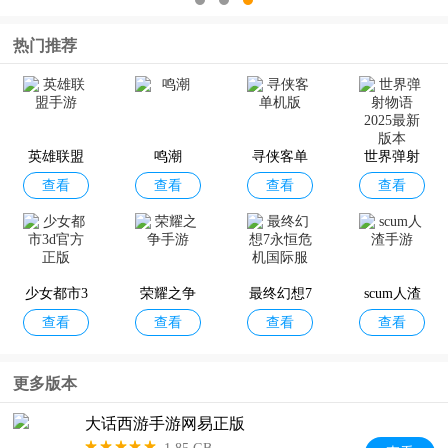
方手游
热门推荐
英雄联盟
鸣潮
寻侠客单
世界弹射
查看
查看
查看
查看
手游
机版
物语2025
最新版本
少女都市3
荣耀之争
最终幻想7
scum人渣
查看
查看
查看
查看
d官方正版
手游
永恒危机
手游
国际服
更多版本
大话西游手游网易正版