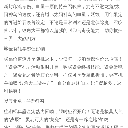
新封印流毒伤、血量丰厚的特殊召唤兽，拥有不逊龙兔/太
阳神鸟的速度，还有堪比太阳神鸟的血量，延续十周年限定
的可进阶召唤兽设定！不论是日常副本还是北俱除魔、召唤
兽比斗，银角大王都将以超强的封印与毒伤能力，助你横扫
三界，大战四方！
鎏金有礼享超值好物
买高价值道具享随机返玉，少侠每一步消费都性价比拉满！
「鎏金有礼」活动限时开启，购买鎏金终极技能、鎏金聚魂
丹、鎏金龙之骨等核心材料，不仅可享受超低折扣，更有机
会抽取“银角大王凝神丹”，百分百返还仙玉！消费越多，返
利越爽！
岁辰龙兔 · 任君征召
往期经典鎏金宠热力回响，限时征召开启！无论是极具人气
的“岁辰”、灵动可人的“龙兔”，还是有一席之地的“虎
符”、“哥俩好”等等，那些年错过的鎏金宠将再次返场！限时