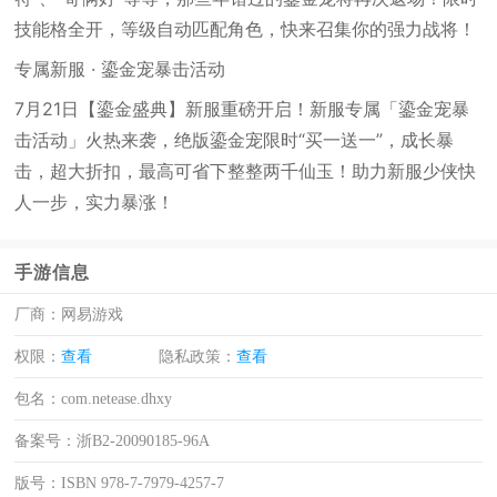
技能格全开，等级自动匹配角色，快来召集你的强力战将！
专属新服 · 鎏金宠暴击活动
7月21日【鎏金盛典】新服重磅开启！新服专属「鎏金宠暴
击活动」火热来袭，绝版鎏金宠限时“买一送一”，成长暴
击，超大折扣，最高可省下整整两千仙玉！助力新服少侠快
人一步，实力暴涨！
手游信息
厂商：
网易游戏
权限：
查看
隐私政策：
查看
包名：
com.netease.dhxy
备案号：
浙B2-20090185-96A
版号：
ISBN 978-7-7979-4257-7