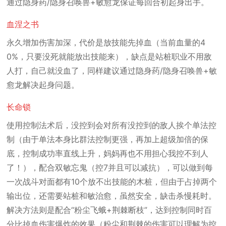
通过隐身药/隐身召唤兽+敏愈龙保证每回合初起身出手。
血涅之书
永久增加伤害加深，代价是放技能先掉血（当前血量的4
0%，只要没死就能放出技能来），缺点是站桩职业不用敌
人打，自己就没血了，同样建议通过隐身药/隐身召唤兽+敏
愈龙解决起身问题。
长命锁
使用控制法术后，没控到会对所有没控到的敌人挨个单法控
制（由于单法本身比群法控制更强，再加上超级加倍的保
底，控制成功率直线上升，妈妈再也不用担心我控不到人
了！），配合双敏忘鬼（控7并且可以减抗），可以做到每
一次战斗对面都有10个放不出技能的木桩，但由于占掉两个
输出位，还需要站桩和敏治愈，虽然安全，缺击杀慢耗时。
解决方法则是配合“粉尘飞蛾+荆棘断枝”，达到控制同时百
分比掉血伤害爆炸的效果（粉尘和荆棘的伤害可以理解为控