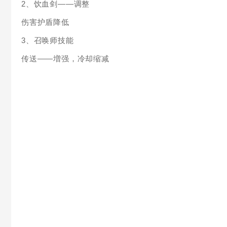
2、饮血剑——调整
伤害护盾降低
3、召唤师技能
传送——増强，冷却缩减