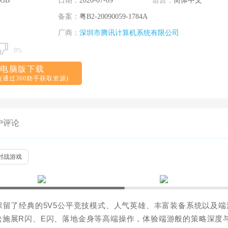
 GB
日期：
2026-07-09
语言：
简体中文
备案：
粤B2-20090059-1784A
厂商：
深圳市腾讯计算机系统有限公司
0%
电脑版下载
(通过360助手获取资源)
户评论
对战游戏
保留了经典的5V5公平竞技模式、人气英雄、丰富装备系统以及端
松施展R闪、E闪、落地金身等高端操作，体验端游般的策略深度