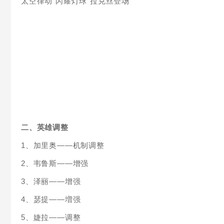
太空律动“闪耀灯球”拉克丝登场
二、英雄调整
1、加里奥——机制调整
2、韦鲁斯——增强
3、泽丽——增强
4、瑟提——増强
5、婕拉——调整