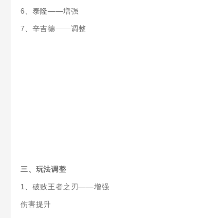
6、泰隆——増强
7、辛吉德——调整
三、玩法调整
1、破败王者之刃——增强
伤害提升