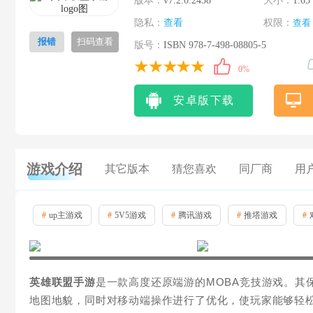
版本：
v7.2.0.2458
大小：
1.65
隐私：
查看
权限：
查看
报错
扫码查看
版号：
ISBN 978-7-498-08805-5
0%
安卓版下载
游戏介绍
其它版本
猜您喜欢
同厂商
用
#
up主游戏
#
5V5游戏
#
腾讯游戏
#
推塔游戏
#
英雄联盟手游
是一款高度还原端游的MOBA竞技游戏。其
地图地貌，同时对移动端操作进行了优化，使玩家能够轻