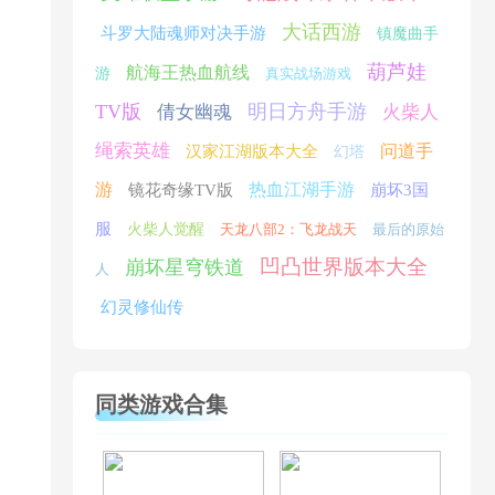
大话西游
斗罗大陆魂师对决手游
镇魔曲手
葫芦娃
航海王热血航线
游
真实战场游戏
TV版
明日方舟手游
倩女幽魂
火柴人
绳索英雄
问道手
汉家江湖版本大全
幻塔
游
热血江湖手游
镜花奇缘TV版
崩坏3国
服
火柴人觉醒
天龙八部2：飞龙战天
最后的原始
凹凸世界版本大全
崩坏星穹铁道
人
幻灵修仙传
同类游戏合集