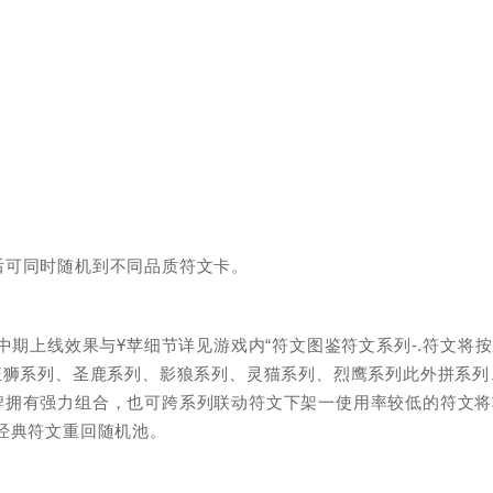
后可同时随机到不同品质符文卡。
中期上线效果与Ұ苹细节详见游戏内“符文图鉴符文系列-.符文将
狂狮系列、圣鹿系列、影狼系列、灵猫系列、烈鹰系列此外拼系列
牌拥有强力组合，也可跨系列联动符文下架一使用率较低的符文将
经典符文重回随机池。