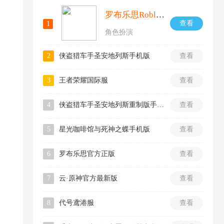
罗布乐思Roblox国际服
查看
1
角色扮演
2
侠盗猎车手圣安地列斯手机版
查看
3
王者荣耀国际服
查看
4
侠盗猎车手圣安地列斯重制版手机版
查看
5
星光咖啡馆与死神之蝶手机版
查看
6
罗布乐思官方正版
查看
7
云·原神官方最新版
查看
8
代号鸢港服
查看