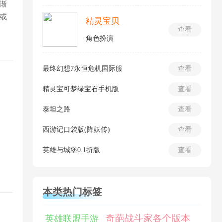
渐
或
精灵宝贝
查看
角色扮演
最终幻想7永恒危机国际服
查看
精灵宝可梦绿宝石手机版
查看
泰坦之路
查看
西游记口袋版(降妖传)
查看
英雄与城堡0.1折版
查看
本类热门标签
奇葩战斗家各个版本
英雄联盟手游