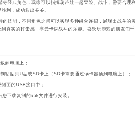
精等经典角色，玩家可以指挥葫芦娃一起冒险、战斗，需要合理
得胜利，成功救出爷爷。
特的技能，不同角色之间可以实现多种组合连招，展现出战斗的
受到真实的打击感，享受卡牌战斗的乐趣。喜欢玩游戏的朋友们千
下载到电脑上；
复制粘贴到U盘或SD卡上（SD卡需要通过读卡器插到电脑上）；
或侧面的USB接口中；
您下载复制的apk文件进行安装。