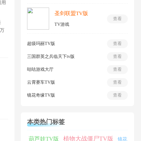
利用
圣剑联盟TV版
查看
美
TV游戏
万
超级玛丽TV版
查看
三国群英之兵临天下tv版
查看
咕咕游戏大厅
查看
云霄赛车TV版
查看
镜花奇缘TV版
查看
本类热门标签
植物大战僵尸TV版
葫芦娃TV版
镜花