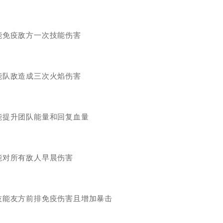
能免疫敌方一次技能伤害
能队敌造成三次火焰伤害
能提升团队能量和回复血量
能对所有敌人早晨伤害
技能友方前排免疫伤害且增加暴击