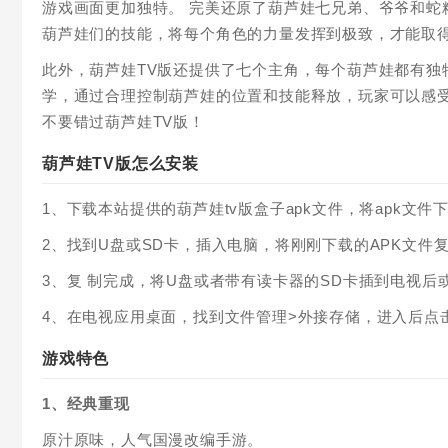
游戏画面更加独特。 完美还原了葫芦娃七兄弟、爷爷和蛇
葫芦娃们的技能，将每个角色的力量发挥到极致，才能取
此外，葫芦娃TV版还提供了七个主角，每个葫芦娃都有独
学，通过合理控制葫芦娃的位置和技能释放，玩家可以感
不要错过葫芦娃TV版！
葫芦娃TV版怎么安装
1、下载本站提供的葫芦娃tv版盒子apk文件，将apk文件
2、找到U盘或SD卡，插入电脑，将刚刚下载的APK文件
3、复 制完成，将U盘或者带有读卡器的SD卡插到电视后
4、在电视应用桌面，找到文件管理>外接存储，进入后点击
游戏特色
1、经典重现
原汁原味，人气国漫改编手游。