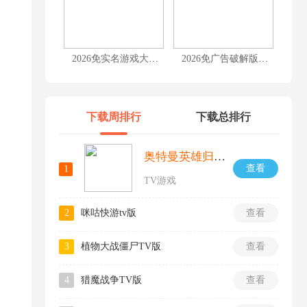
2026免实名游戏大全
2026免广告破解版游戏大全
下载周排行
下载总排行
奥特曼英雄归来小y版
查看
1
TV游戏
2
咪咕快游tv版
查看
3
植物大战僵尸TV版
查看
4
猎魔战争TV版
查看