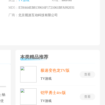
类型：
TV游戏
环境：
android
MD5：
E59A64EB8139616F1721061BFA992031
厂商：
北京视游互动科技有限公司
本类精品推荐
极速变色龙TV版
查看
TV游戏
铠甲勇士4tv版
上畅
查看
，使
TV游戏