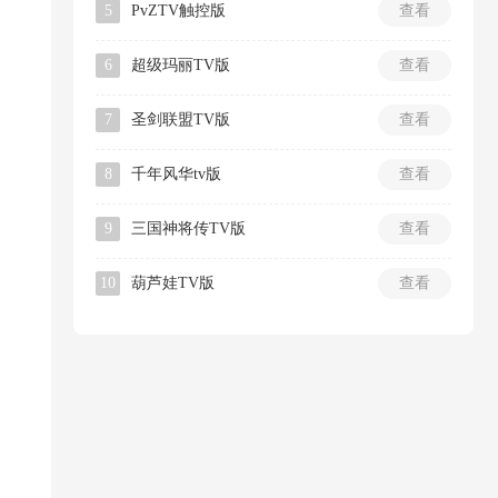
5
PvZTV触控版
查看
6
超级玛丽TV版
查看
7
圣剑联盟TV版
查看
8
千年风华tv版
查看
9
三国神将传TV版
查看
10
葫芦娃TV版
查看