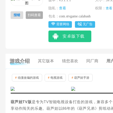
版本：
v3.1.1.1
大小：
59.9
隐私：
查看
权限：
查看
报错
扫码查看
包名：
com.stvgame.calabash
需要网络
无广告
安卓版下载
游戏介绍
其它版本
猜您喜欢
同厂商
用户
#
动漫改编的游戏
#
电视游戏
#
葫芦娃手游
葫芦娃TV版
是专为TV智能电视设备打造的游戏，兼容多个
享动作闯关的乐趣。葫芦娃以86年的《葫芦兄弟》剪纸动