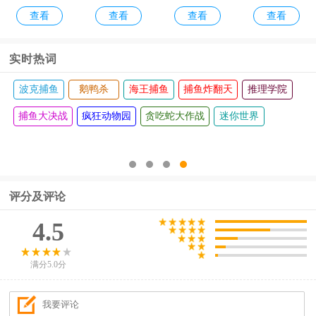
查看
查看
查看
查看
牛免广告
内置菜单
新版
茬
龙2026最
版
中文版
新版
实时热词
波克捕鱼
鹅鸭杀
海王捕鱼
捕鱼炸翻天
推理学院
捕鱼大决战
疯狂动物园
贪吃蛇大作战
迷你世界
评分及评论
4.5
满分5.0分