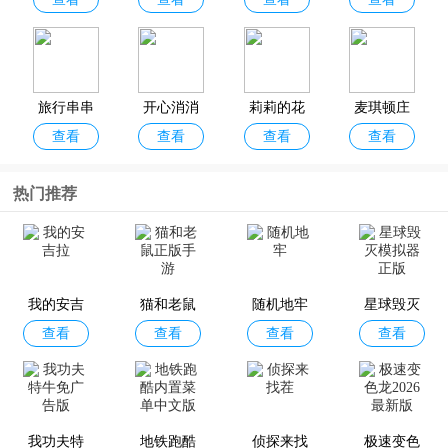
传奇(Farm
消官方正
Heroes Sag
版
a)
旅行串串
开心消消
莉莉的花
麦琪顿庄
查看
查看
查看
查看
官方正版
乐正版
园
园
热门推荐
还有这种
房产兄弟
超级捣蛋
单机泡泡
查看
查看
查看
查看
操作2
家居设计
鬼
龙游戏
我的安吉
猫和老鼠
随机地牢
星球毁灭
查看
查看
查看
查看
拉
正版手游
模拟器正
版
闹鬼的房
海绵宝宝
水果爱消
暴打老板4
查看
查看
查看
查看
子桃子移
大闹蟹堡
消官方版
我功夫特
植版
地铁跑酷
王中文最
侦探来找
极速变色