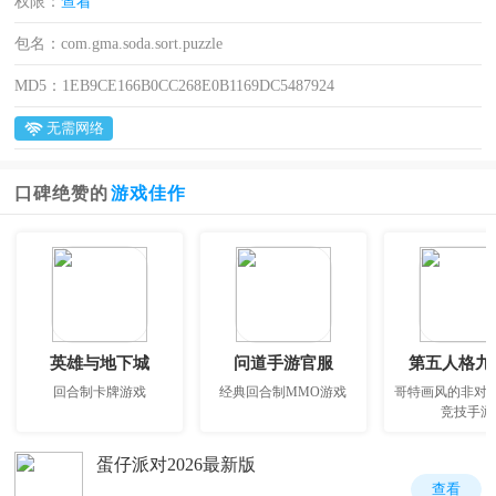
权限：
查看
包名：
com.gma.soda.sort.puzzle
MD5：
1EB9CE166B0CC268E0B1169DC5487924
无需网络
口碑绝赞的
游戏佳作
英雄与地下城
问道手游官服
第五人格九
回合制卡牌游戏
经典回合制MMO游戏
哥特画风的非对
竞技手游
蛋仔派对2026最新版
查看