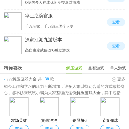
Q萌的多人在线休闲竞技派对游戏
率土之滨官服
查看
千万玩家，千万部三国个人史
汉家江湖九游版本
查看
高自由度武侠RPG独立游戏
猜你喜欢
解压游戏
益智游戏
单人游戏
解压游戏大全 共
138
款
更多
如今工作和学习的压力不断增加，许多人难以找到合适的方式放松身
心，那不妨来试试小编为大家整理的这份
解压游戏大全
，其中包括开
心消消乐、梦幻家园、苏打序列、猪了个猪等热门休闲解压游戏，题
材玩法非常丰富，囊括三消、休闲闯关、趣味恶搞、模拟经营、节奏
音游等等，并且这些游戏操作简单，容易上手，不是需要高超技巧的
竞技类，也不是烧脑的解谜类。喜欢解压游戏的朋友欢迎分享收藏！
农场英雄
宾果消消
钢琴块3
节奏弹球
查看
查看
查看
查看