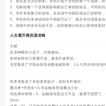
2、命运是无法控制的，你也不能干涉你的每一个选择，
3、玩家的每一个选择都影响着自己角色的命运，不同的
4、非常有想象力的游戏，在游戏中你能实现自己的梦想，
5、所有的任务动动你的手指就可以了，随后等待进度条自
6、游戏中的音乐无处不在，这样能够让给的心情变得更好
人生重开模拟器攻略
天赋
必选神秘的小盒子，才能修仙。
各种各样的小胶囊可选，避免中途死掉。
克苏鲁选了可能会加其他数值减智商，1％几率在400岁前
异界来客选了有彩蛋和提示，放到专栏最后。
魔法棒+性别女+入宅会触发变成魔法少女，
但如果你智商＜5，会触发你意志力不足，被诱导恶堕了
(hso)