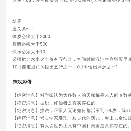
体质＜88，还可能被其他魔法少女杀死(这就是魔法少女吗
结局
通关条件：
体质必须大于2000
智商必须大于500
快乐必须大于10
必须把金木水火土所有五行道，空间时间混沌生命毁灭里
10才能度过(1％悟出五行之一，0.1％悟出本源之一)
游戏彩蛋
【绝密消息】科学家认为大多数人的天赋都是来人间凑数
【绝密消息】据说，修仙者是真实存在的……
【绝密消息】据说，正常人无论如何都活不到100岁，除
【绝密消息】考古学家发现一粒古代的药丸，看上去金灿
【绝密消息】有人说世界上只有中国和美国是真实存在的