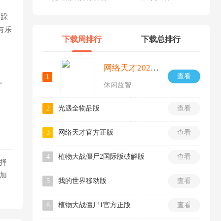
到跺
与乐
下载周排行
下载总排行
网络天才2026最新版
查看
1
。
休闲益智
2
光遇全物品版
查看
3
网络天才官方正版
查看
4
植物大战僵尸2国际版破解版
查看
择
加
5
我的世界移动版
查看
6
植物大战僵尸1官方正版
查看