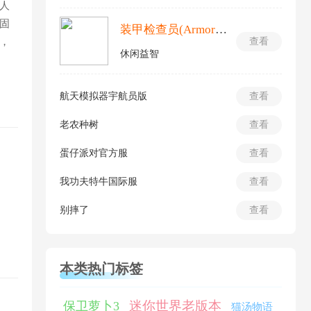
人
固
装甲检查员(Armor Inspector)
，
查看
休闲益智
航天模拟器宇航员版
查看
老农种树
查看
蛋仔派对官方服
查看
我功夫特牛国际服
查看
别摔了
查看
本类热门标签
迷你世界老版本
保卫萝卜3
猫汤物语