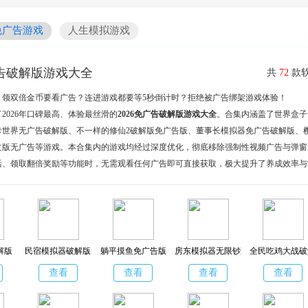
免广告游戏
人生模拟游戏
广告破解版游戏大全
共
72
款软
？领双倍金币要看广告？连进游戏都要等5秒倒计时？拒绝被广告绑架游戏体验！
2026年口碑最高、体验最丝滑的
2026免广告破解版游戏大全
。合集内涵盖了世界盒子
卡世界无广告破解版、不一样的修仙2破解版免广告版、董事长模拟器免广告破解版、
文版无广告等游戏。本合集内的游戏均经过深度优化，彻底移除强制性视频广告与弹窗
活、领取翻倍奖励等功能时，无需观看任何广告即可直接获取，极大提升了养成效率与
解版
民宿模拟器破解版无限金币免广告
躺平摸鱼免广告版
房东模拟器无限钞票版
全民吃鸡大战破
查看
查看
查看
查看