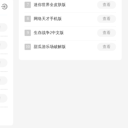
7
迷你世界全皮肤版
查看
8
网络天才手机版
查看
情
9
生存战争2中文版
查看
情
10
甜瓜游乐场破解版
查看
情
情
情