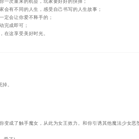
给你一次重来的机会，玩家要好好的抉择；
玩家会有不同的人生，感受自己书写的人生故事；
一定会让你爱不释手的；
动完成即可；
，在这享受美好时光。
死掉。
。你变成了触手魔女，从此为女王效力。和你引诱其他魔法少女恶