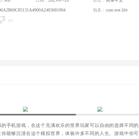
27 KB
日期：
2023-07-26
语言：
简体中文
96A2B69C85131A4900A2483681094
包名：
com.test.life
0%
拟的手机游戏，在这个充满欢乐的世界玩家可以自由的选择不同的
让你能够沉浸在这个模拟世界，体验许多不同的人生。游戏中你可