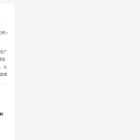
件>
无广
樱花
。让
游戏
解版无限金币