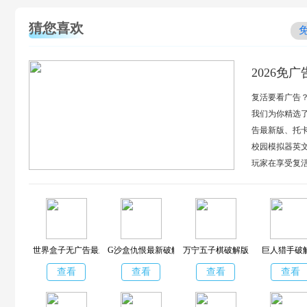
猜您喜欢
2026免
复活要看广告
我们为你精选了
告最新版、托
校园模拟器英
玩家在享受复
流畅度。
世界盒子无广告最新版
G沙盒仇恨最新破解版
万宁五子棋破解版
巨人猎手破
查看
查看
查看
查看