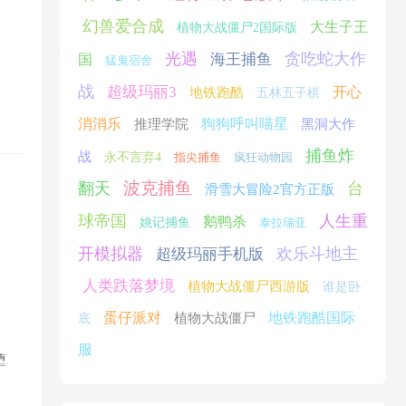
幻兽爱合成
大生子王
植物大战僵尸2国际版
光遇
贪吃蛇大作
海王捕鱼
国
猛鬼宿舍
战
超级玛丽3
开心
地铁跑酷
五林五子棋
消消乐
狗狗呼叫喵星
推理学院
黑洞大作
捕鱼炸
战
永不言弃4
指尖捕鱼
疯狂动物园
波克捕鱼
翻天
台
滑雪大冒险2官方正版
球帝国
人生重
鹅鸭杀
姚记捕鱼
泰拉瑞亚
开模拟器
欢乐斗地主
超级玛丽手机版
人类跌落梦境
植物大战僵尸西游版
谁是卧
蛋仔派对
地铁跑酷国际
植物大战僵尸
底
服
堕