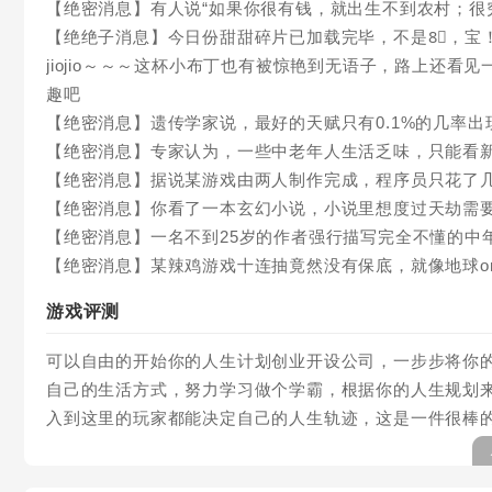
【绝密消息】有人说“如果你很有钱，就出生不到农村；很
【绝绝子消息】今日份甜甜碎片已加载完毕，不是8⃣️，
jiojio～～～这杯小布丁也有被惊艳到无语子，路上还看
趣吧
【绝密消息】遗传学家说，最好的天赋只有0.1%的几率出
【绝密消息】专家认为，一些中老年人生活乏味，只能看
【绝密消息】据说某游戏由两人制作完成，程序员只花了
【绝密消息】你看了一本玄幻小说，小说里想度过天劫需
【绝密消息】一名不到25岁的作者强行描写完全不懂的中
【绝密消息】某辣鸡游戏十连抽竟然没有保底，就像地球onl
游戏评测
可以自由的开始你的人生计划创业开设公司，一步步将你
自己的生活方式，努力学习做个学霸，根据你的人生规划
入到这里的玩家都能决定自己的人生轨迹，这是一件很棒