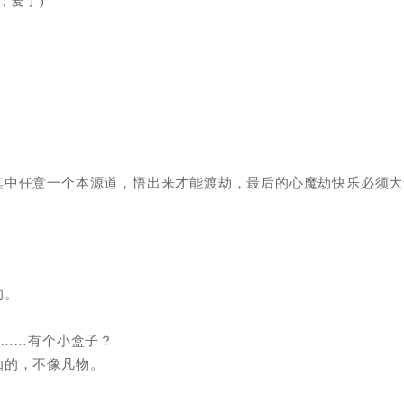
，爱了)
其中任意一个本源道，悟出来才能渡劫，最后的心魔劫快乐必须大
的。
非……有个小盒子？
灿的，不像凡物。
。