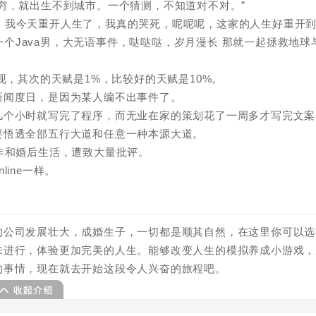
穷，就出生不到城市。一个猜测，不知道对不对。”
宝！我今天重开人生了，我真的哭死，呢呢呢，这家的人生好重开
见一个Java男，大无语事件，哒哒哒，岁月漫长 那就一起拯救地球
现，其次的天赋是1%，比较好的天赋是10%。
新闻度日，是因为某人编不出事件了。
几个小时就写完了程序，而无业在家的策划花了一周多才写完文案
要悟透全部五行大道和任意一种本源大道。
年和婚后生活，遭致大量批评。
ine一样。
的公司发展壮大，成婚生子，一切都是顺其自然，在这里你可以选
来进行，体验更加完美的人生。能够改变人生的模拟养成小游戏，
的事情，现在就去开始这段令人兴奋的旅程吧。