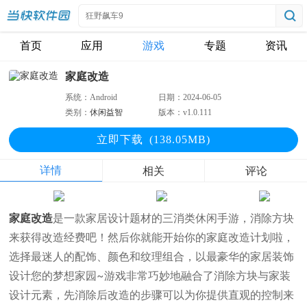
首页
应用
游戏
专题
资讯
家庭改造
系统：
Android
日期：
2024-06-05
类别：
休闲益智
版本：
v1.0.111
立即下
载
(138.05MB)
详情
相关
评论
家庭改造
是一款家居设计题材的三消类休闲手游，消除方块
来获得改造经费吧！然后你就能开始你的家庭改造计划啦，
选择最迷人的配饰、颜色和纹理组合，以最豪华的家居装饰
设计您的梦想家园~游戏非常巧妙地融合了消除方块与家装
设计元素，先消除后改造的步骤可以为你提供直观的控制来