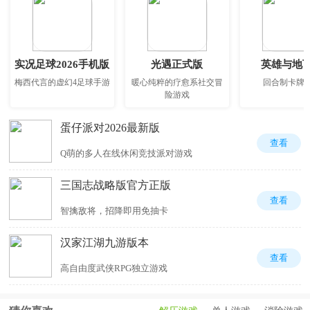
实况足球2026手机版
光遇正式版
英雄与地
梅西代言的虚幻4足球手游
暖心纯粹的疗愈系社交冒
回合制卡牌
险游戏
蛋仔派对2026最新版
查看
Q萌的多人在线休闲竞技派对游戏
三国志战略版官方正版
查看
智擒敌将，招降即用免抽卡
汉家江湖九游版本
查看
高自由度武侠RPG独立游戏