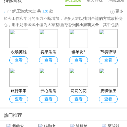
猜你喜欢
解压游戏
单人游戏
消除游戏
解压游戏大全 共
138
款
更多
如今工作和学习的压力不断增加，许多人难以找到合适的方式放松身
心，那不妨来试试小编为大家整理的这份
解压游戏大全
，其中包括开
心消消乐、梦幻家园、苏打序列、猪了个猪等热门休闲解压游戏，题
材玩法非常丰富，囊括三消、休闲闯关、趣味恶搞、模拟经营、节奏
音游等等，并且这些游戏操作简单，容易上手，不是需要高超技巧的
竞技类，也不是烧脑的解谜类。喜欢解压游戏的朋友欢迎分享收藏！
农场英雄
宾果消消
钢琴块3
节奏弹球
查看
查看
查看
查看
传奇(Farm
消官方正
Heroes Sag
版
a)
旅行串串
开心消消
莉莉的花
麦琪顿庄
查看
查看
查看
查看
官方正版
乐正版
园
园
热门推荐