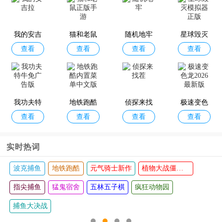
还有这种
房产兄弟
超级捣蛋
单机泡泡
查看
查看
查看
查看
操作2
家居设计
鬼
龙游戏
我的安吉
猫和老鼠
随机地牢
星球毁灭
查看
查看
查看
查看
拉
正版手游
模拟器正
版
闹鬼的房
海绵宝宝
水果爱消
暴打老板4
查看
查看
查看
查看
子桃子移
大闹蟹堡
消官方版
我功夫特
植版
地铁跑酷
王中文最
侦探来找
极速变色
查看
查看
查看
查看
牛免广告
内置菜单
新版
茬
龙2026最
版
中文版
新版
实时热词
波克捕鱼
地铁跑酷
元气骑士新作
植物大战僵尸西游版
指尖捕鱼
猛鬼宿舍
五林五子棋
疯狂动物园
捕鱼大决战