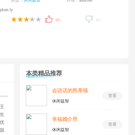
类型：
休闲益智
环境：
android
gdom.ly
0%
0%
本类精品推荐
会说话的凯蒂猫
查看
休闲益智
王
生
幸福婚介所
优
查看
休闲益智
国