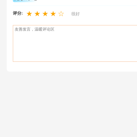
★
★
★
★
☆
评分:
很好