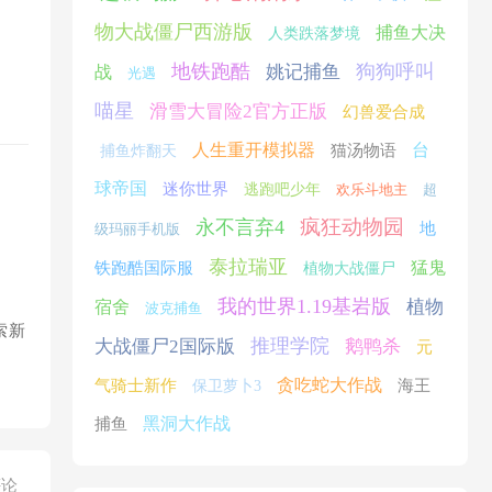
物大战僵尸西游版
捕鱼大决
人类跌落梦境
地铁跑酷
狗狗呼叫
姚记捕鱼
战
光遇
喵星
滑雪大冒险2官方正版
幻兽爱合成
人生重开模拟器
台
猫汤物语
捕鱼炸翻天
球帝国
迷你世界
逃跑吧少年
欢乐斗地主
超
疯狂动物园
永不言弃4
地
级玛丽手机版
泰拉瑞亚
猛鬼
铁跑酷国际服
植物大战僵尸
我的世界1.19基岩版
植物
宿舍
波克捕鱼
索新
推理学院
大战僵尸2国际版
鹅鸭杀
元
贪吃蛇大作战
气骑士新作
海王
保卫萝卜3
黑洞大作战
捕鱼
评论