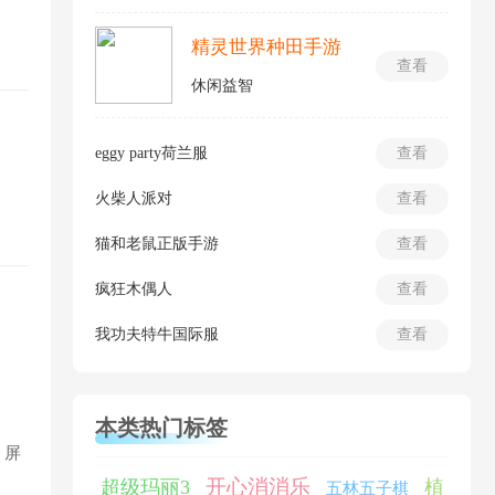
精灵世界种田手游
查看
休闲益智
eggy party荷兰服
查看
火柴人派对
查看
猫和老鼠正版手游
查看
疯狂木偶人
查看
我功夫特牛国际服
查看
本类热门标签
，屏
开心消消乐
超级玛丽3
植
五林五子棋