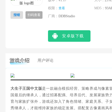
版本：
v1.17
大小：
23.6
权限：
查看
MD5：
93A
报错
扫码查看
厂商：
DDBStudio
安卓版下载
游戏介绍
用户评论
大生子王国中文版
是一款融合模拟经营、策略养成与像素
国最后的继承人，通过招募配偶、培养后代、发展家族势
育与家族扩张外，游戏还加入了角色情绪、家庭关系、子
秀继承人，才能维持家族的稳定发展。搭配复古像素画风