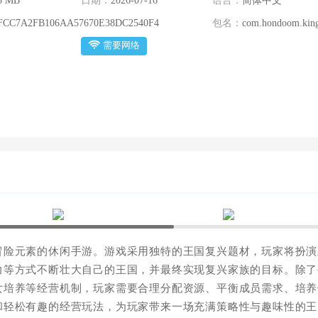
3 MB
日期：
2026-07-16
语言：
简体中文
FCC7A2FB106AA57670E38DC2540F4
包名：
com.hondoom.kin
需要网络
冒险元素的休闲手游。游戏采用独特的王国复兴题材，玩家将扮演
力等方式不断壮大自己的王国，并最终实现复兴家族的目标。除了
女培养等经营机制，玩家需要合理分配资源、平衡成员需求、培养
和轻松有趣的经营玩法，为玩家带来一场充满策略性与趣味性的王