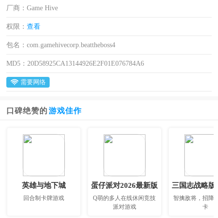
厂商：
Game Hive
权限：
查看
包名：
com.gamehivecorp.beattheboss4
MD5：
20D58925CA13144926E2F01E076784A6
需要网络
口碑绝赞的
游戏佳作
英雄与地下城
蛋仔派对2026最新版
回合制卡牌游戏
Q萌的多人在线休闲竞技
智擒敌将，招降
派对游戏
卡