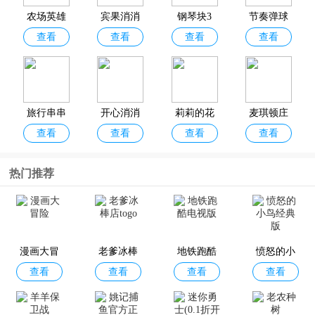
竞技类，也不是烧脑的解谜类。喜欢解压游戏的朋友欢迎分享收藏！
农场英雄
宾果消消
钢琴块3
节奏弹球
查看
查看
查看
查看
传奇(Farm
消官方正
Heroes Sag
版
a)
旅行串串
开心消消
莉莉的花
麦琪顿庄
查看
查看
查看
查看
官方正版
乐正版
园
园
热门推荐
还有这种
房产兄弟
超级捣蛋
单机泡泡
查看
查看
查看
查看
操作2
家居设计
鬼
龙游戏
漫画大冒
老爹冰棒
地铁跑酷
愤怒的小
查看
查看
查看
查看
险
店togo
电视版
鸟经典版
闹鬼的房
海绵宝宝
水果爱消
暴打老板4