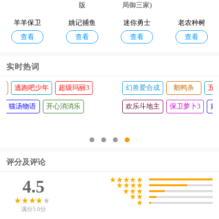
查看
查看
查看
查看
子桃子移
大闹蟹堡
消官方版
羊羊保卫
植版
姚记捕鱼
王中文最
迷你勇士
老农种树
查看
查看
查看
查看
战
官方正版
新版
(0.1折开局
御三家)
实时热词
幻兽爱合成
鹅鸭杀
五林五子棋
大生子王国
欢乐斗地主
保卫萝卜3
姚记捕鱼
谁是卧底
捕鱼炸翻
评分及评论
4.5
满分5.0分