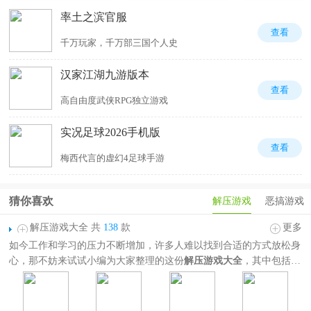
率土之滨官服
查看
千万玩家，千万部三国个人史
汉家江湖九游版本
查看
高自由度武侠RPG独立游戏
实况足球2026手机版
查看
梅西代言的虚幻4足球手游
猜你喜欢
解压游戏
恶搞游戏
解压游戏大全 共
138
款
更多
如今工作和学习的压力不断增加，许多人难以找到合适的方式放松身
心，那不妨来试试小编为大家整理的这份
解压游戏大全
，其中包括开
心消消乐、梦幻家园、苏打序列、猪了个猪等热门休闲解压游戏，题
材玩法非常丰富，囊括三消、休闲闯关、趣味恶搞、模拟经营、节奏
音游等等，并且这些游戏操作简单，容易上手，不是需要高超技巧的