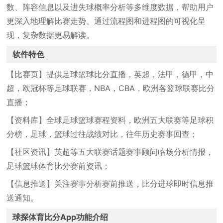
数、阵容信息以及进失球概率分析等多维度数据，帮助用户
更深入地理解比赛走势。通过流程图和进程图的可视化呈
现，复杂数据更易解读。
软件特色
【比赛页】提供足球篮球比分直播，英超，法甲，德甲，中
超，欧冠杯等足球联赛，NBA，CBA，欧洲各篮球联赛比分
直播；
【资料库】全球足球篮球赛程资料，欧洲五大联赛等足球积
分榜，足球，篮球过往战绩对比，往年历史赛事回查；
【社区资讯】英超等五大联赛话题赛事顾问临场分析情报，
足球篮球体育比分赛前资讯；
【信息推送】关注赛事分析赛前推送，比分进球即时信息推
送通知。
球探体育比分App功能介绍