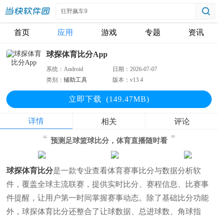
首页
应用
游戏
专题
资讯
球探体育比分App
系统：
Android
日期：
2026-07-07
类别：
辅助工具
版本：
v13.4
立即下
载
(149.47MB)
详情
相关
评论
预测足球篮球比分，体育直播随时看
球探体育比分
是一款专业查看体育赛事比分与数据分析软
件，覆盖全球主流联赛，提供实时比分、赛程信息、比赛事
件提醒，让用户第一时间掌握赛事动态。除了基础比分功能
外，球探体育比分还整合了让球数据、总进球数、角球指