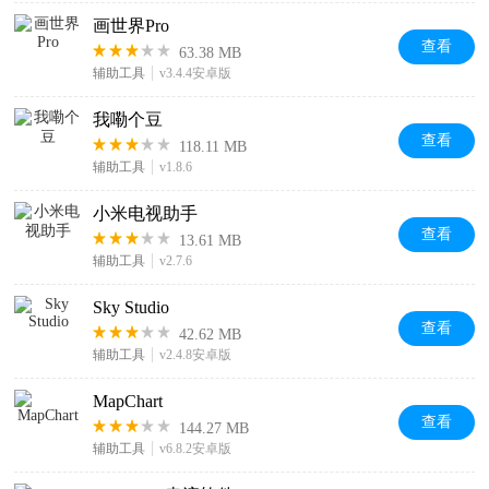
画世界Pro
查看
63.38 MB
辅助工具
v3.4.4安卓版
我嘞个豆
查看
118.11 MB
辅助工具
v1.8.6
小米电视助手
查看
13.61 MB
辅助工具
v2.7.6
Sky Studio
查看
42.62 MB
辅助工具
v2.4.8安卓版
MapChart
查看
144.27 MB
辅助工具
v6.8.2安卓版