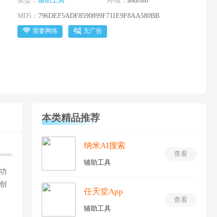
类型：
辅助工具
环境：
android
MD5：
796DEF5ADF8590899F711E9F8AA580BB
需要网络
无广告
本类精品推荐
纳米AI搜索
查看
辅助工具
功
创
任天堂App
查看
辅助工具