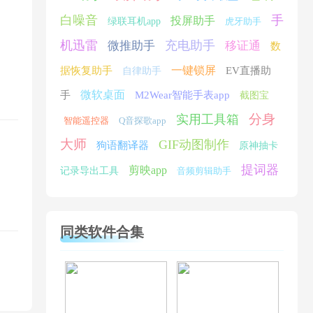
白噪音
手
投屏助手
绿联耳机app
虎牙助手
机迅雷
充电助手
微推助手
移证通
数
一键锁屏
据恢复助手
EV直播助
自律助手
微软桌面
手
M2Wear智能手表app
截图宝
分身
实用工具箱
智能遥控器
Q音探歌app
大师
GIF动图制作
狗语翻译器
原神抽卡
提词器
剪映app
记录导出工具
音频剪辑助手
同类软件合集