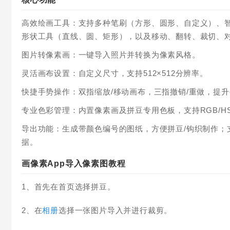
高效绘画工具：支持多种笔刷（方形、圆形、自定义）、智
形状工具（直线、圆、矩形），以及移动、翻转、裁切、
图片转像素画：一键导入照片并转换为像素风格。
灵活画布设置：自定义尺寸，支持512×512分辨率。
快捷手势操作：双指缩放/移动画布，三指撤销/重做，提
专业色彩管理：内置像素画及拼豆专用色板，支持RGB/H
导出功能：生成带颜色编号的图纸，方便拼豆/钩织制作；支
据。
画像素App导入像素图教程
1、首先在首页选择拼豆。
2、在
相册
选择一张图片导入并进行裁剪。