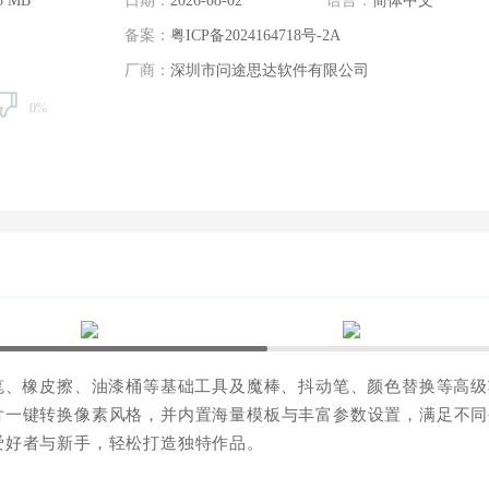
5 MB
日期：
2026-08-02
语言：
简体中文
备案：
粤ICP备2024164718号-2A
厂商：
深圳市问途思达软件有限公司
0%
笔、橡皮擦、油漆桶等基础工具及魔棒、抖动笔、颜色替换等高级
片一键转换像素风格，并内置海量模板与丰富参数设置，满足不同
爱好者与新手，轻松打造独特作品。