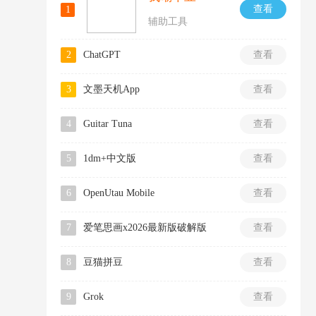
查看
1
辅助工具
2
ChatGPT
查看
3
文墨天机App
查看
4
Guitar Tuna
查看
5
1dm+中文版
查看
6
OpenUtau Mobile
查看
7
爱笔思画x2026最新版破解版
查看
8
豆猫拼豆
查看
9
Grok
查看