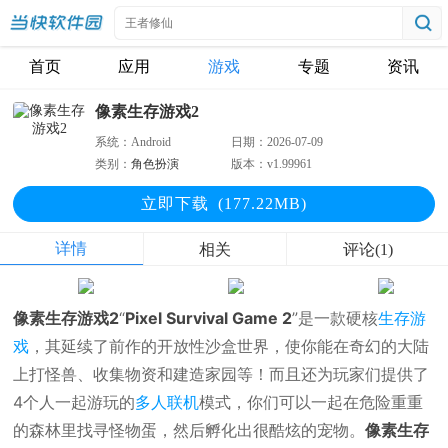
首页
应用
游戏
专题
资讯
像素生存游戏2
系统：
Android
日期：
2026-07-09
类别：
角色扮演
版本：
v1.99961
立即下
载
(177.22MB)
详情
相关
评论(1)
像素生存游戏2
“
Pixel Survival Game 2
”是一款硬核
生存游
戏
，其延续了前作的开放性沙盒世界，使你能在奇幻的大陆
上打怪兽、收集物资和建造家园等！而且还为玩家们提供了
4个人一起游玩的
多人联机
模式，你们可以一起在危险重重
的森林里找寻怪物蛋，然后孵化出很酷炫的宠物。
像素生存