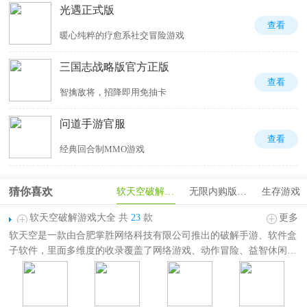
光遇正式版
查看
暖心纯粹的疗愈系社交冒险游戏
三国志战略版官方正版
查看
智擒敌将，招降即用免抽卡
问道手游官服
查看
经典回合制MMO游戏
猜你喜欢
软天空破解游戏
无限内购版游戏
生存游戏
软天空破解游戏大全 共
23
款
更多
软天空是一款由合肥掌胜网络科技有限公司推出的破解手游、软件盒
子软件，里面多维度的收录覆盖了网络游戏、动作冒险、益智休闲、
模拟经营、飞行射击、赛车竞速等多种不同的游戏分类，可以找到自
己想要的游戏资源，全方位满足用户的需求，并且这里的游戏有多种
版本，平时玩家都会玩普通版本，但是有些游戏难以通关，这时候就