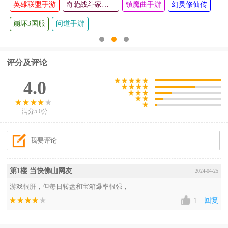
英雄联盟手游
奇葩战斗家各个版本
镇魔曲手游
幻灵修仙传
崩坏3国服
问道手游
评分及评论
4.0
满分5.0分
第1楼 当快佛山网友
2024-04-25
游戏很肝，但每日转盘和宝箱爆率很强，
回复
1