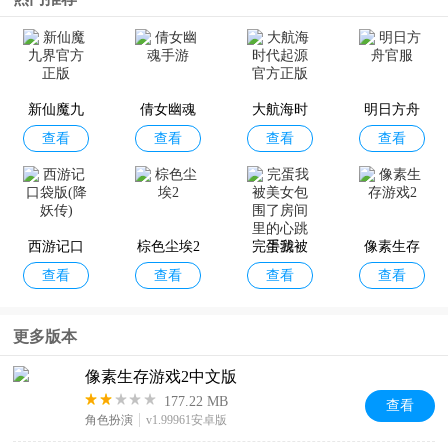
查看
查看
查看
查看
喵赛克内
游戏2破解
内购破解
界冒险破
购破解版
版
版
解版
新仙魔九
倩女幽魂
大航海时
明日方舟
查看
查看
查看
查看
界官方正
手游
代起源官
官服
版
方正版
西游记口
棕色尘埃2
完蛋我被
像素生存
查看
查看
查看
查看
袋版(降妖
美女包围
游戏2
传)
了房间里
更多版本
的心跳手
游
像素生存游戏2中文版
177.22 MB
查看
角色扮演
v1.99961安卓版