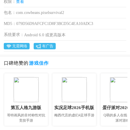
权限：
查看
包名：
com.cowbeans.pixelsurvival2
MD5：
079D56D9AFCFC1D8F3BCD5C4EA10ADC3
系统要求：
Android 6.0 或更高版本
无需网络
有广告
口碑绝赞的
游戏佳作
第五人格九游版
实况足球2026手机版
蛋仔派对202
哥特画风的非对称性对抗
梅西代言的虚幻4足球手游
Q萌的多人在线
竞技手游
派对游戏