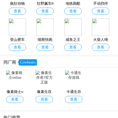
可以在这里下载破解版或者是变态版本来提升玩家的游戏体验。
疯狂动物
狂野飙车8
地铁跑酷
手动挡停
今天小编就为大家整理出了
软天空破解版游戏大全
，其中包括多款热
查看
查看
查看
查看
园破解版2
极速凌云
破解版202
车场2026
门游戏破解版，比如地铁跑酷破解版2025最新版、喵斯快跑内购破解
版、疯狂动物园破解版2025最新版、登山赛车无限金币钻石破解版
026最新版
破解版
6最新版
最新破解
等，这些游戏提供了无限货币、技能无CD、人物无敌等多种破解功
版
能。还在为闯关时资源匮乏而烦恼的小伙伴赶紧下载体验起来吧！
登山赛车
喵斯快跑
咸鱼之王
火柴人绳
查看
查看
查看
查看
破解版无
内购破解
破解版最
索英雄破
限金币无
版
新版
解版
同厂商
Cowbeans
限钻石版
火柴人战
跑酷老奶
勇闯死人
水果忍者2
查看
查看
查看
查看
争遗产3破
奶破解版
谷2破解版
破解版
解版
像素骑士o
像素生存
卡通生存
查看
查看
查看
nline
者3官方正
游戏
版
同步音律
像素生存
钢铁战队
机器人世
热门推荐