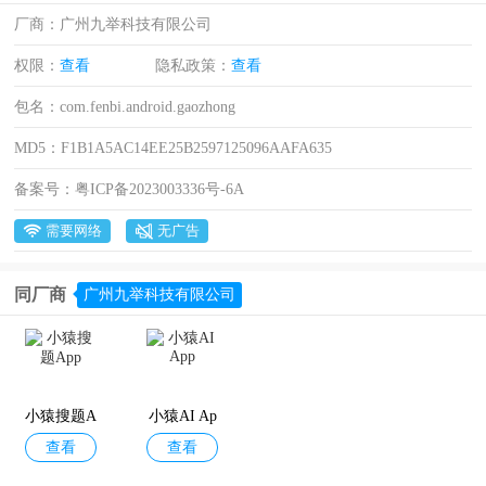
厂商：
广州九举科技有限公司
权限：
查看
隐私政策：
查看
包名：
com.fenbi.android.gaozhong
MD5：
F1B1A5AC14EE25B2597125096AAFA635
备案号：
粤ICP备2023003336号-6A
需要网络
无广告
同厂商
广州九举科技有限公司
小猿搜题A
小猿AI Ap
查看
查看
pp
p