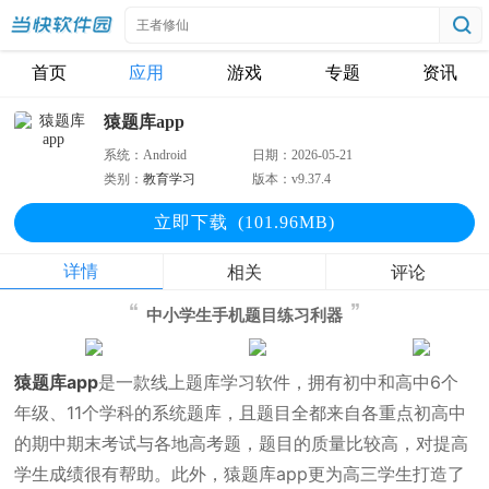
首页
应用
游戏
专题
资讯
猿题库app
系统：
Android
日期：
2026-05-21
类别：
教育学习
版本：
v9.37.4
立即下
载
(101.96MB)
详情
相关
评论
中小学生手机题目练习利器
猿题库app
是一款线上题库学习软件，拥有初中和高中6个
年级、11个学科的系统题库，且题目全都来自各重点初高中
的期中期末考试与各地高考题，题目的质量比较高，对提高
学生成绩很有帮助。此外，猿题库app更为高三学生打造了