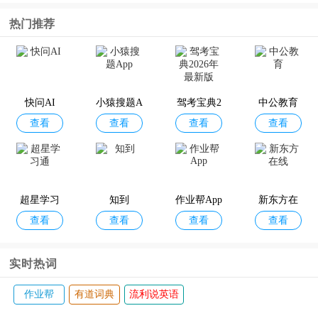
热门推荐
快问AI
小猿搜题A
驾考宝典2
中公教育
查看
查看
查看
查看
pp
026年最新
版
超星学习
知到
作业帮App
新东方在
查看
查看
查看
查看
通
线
实时热词
作业帮
有道词典
流利说英语