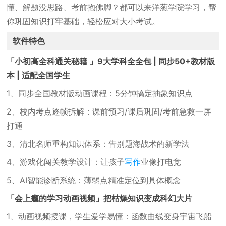
懂、解题没思路、考前抱佛脚？都可以来洋葱学院学习，帮
你巩固知识打牢基础，轻松应对大小考试。
软件特色
「小初高全科通关秘籍 」9大学科全全包 | 同步50+教材版
本 | 适配全国学生
1、同步全国教材版动画课程：5分钟搞定抽象知识点
2、校内考点逐帧拆解：课前预习/课后巩固/考前急救一屏
打通
3、清北名师重构知识体系：告别题海战术的新学法
4、游戏化闯关教学设计：让孩子
写作
业像打电竞
5、AI智能诊断系统：薄弱点精准定位到具体概念
「会上瘾的学习动画视频」把枯燥知识变成科幻大片
1、动画视频授课，学生爱学易懂：函数曲线变身宇宙飞船