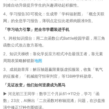
到难自动升级提升学生的兴趣调动起积极性。
4、学习报告3D可视化：生成带「学科辐射图」「概念关联
网」的全息学习报告，薄弱点定位比老师肉眼准9倍。
「学习动力引擎」把全市学霸装进手机
1、跨校知识擂台：用二次函数公式Battle校园学霸，用三角
函数公式攻占敌方基地。
2、知识天梯榜：靠化学反应方程式冲击最强王者，靠元素
周期表策略解锁新
地图
3、成就勋章库：解压轴题赢限量版虚拟服装，收集「氧气
的征服者」「机械能守恒审判官」等138种学科勋章。
「见证改变」他们如何逆袭成为黑马
▶ 河北初三王同学：数学三个月从61→112分，学习「函
数」23次，AI揪出「二次函数对称轴混淆」问题，在沙盘推
演中修正17种作图错误。