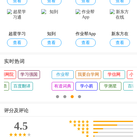
查看
查看
查看
查看
pp
026年最新
版
超星学习
知到
作业帮App
新东方在
查看
查看
查看
查看
通
线
实时热词
作业帮
我要自学网
学信网
小猿搜题
网易公开课
有道词典
学小易
学测星
百词斩
评分及评论
4.5