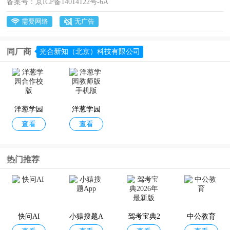
备案号：
京ICP备14014122号-6A
需要网络
无广告
同厂商
光合新知（北京）科技有限公司
洋葱学园
洋葱学园
查看
查看
合作校版
教师版手
机版
热门推荐
快问AI
小猿搜题A
驾考宝典2
中公教育