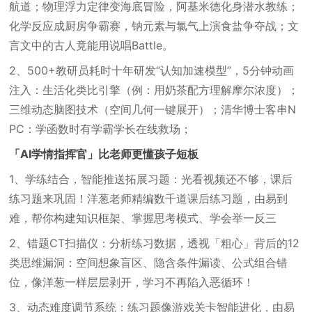
航道；物理浮力定律变海底冒险，阿基米德化身潜水教练；
化学反应成厨房争霸赛，钠元素与氯气上演食盐争夺战；文
言文中的古人竟能用说唱Battle。
2、500+教研员耗时十年研发“认知加速模型”，5分钟动画
注入：生活化类比引擎（例：用奶茶配方理解摩尔浓度）；
三维动态脑图技术（空间几何一键展开）；清华博士客串N
PC：学函数时有学霸学长在线救场；
「AI学情指挥官」比老师更懂孩子短板
1、学练结合，智能推送拓展习题：光看视频还不够，课后
练习题来巩固！洋葱老师精编数千道课后练习题，由易到
难，帮你构建知识框架、掌握思考模式、学会举一反三
2、错题CT扫描仪：分析练习数据，透视「粗心」背后的12
类思维漏洞：空间想象盲区、隐含条件漏读、公式组合错
位，像洋葱一样层层剥开，学习不再陷入恶循环！
3、动态难度调节系统：练习题像游戏关卡智能进化，由易