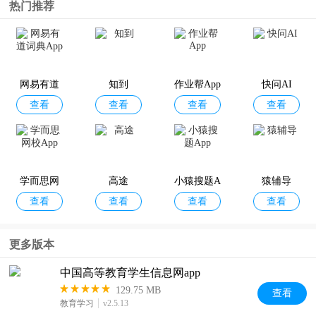
热门推荐
网易有道
知到
作业帮App
快问AI
查看
查看
查看
查看
词典App
学而思网
高途
小猿搜题A
猿辅导
查看
查看
查看
查看
校App
pp
更多版本
中国高等教育学生信息网app
129.75 MB
查看
教育学习
v2.5.13