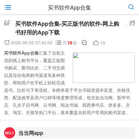
买书软件App合集
买书软件App合集-买正版书的软件-网上购
书好用的App下载
2026-08-05 07:43:00
共
10
款
15
买书软件App合集
汇集了当前主
流的线上购书平台，覆盖正版图
书购买、图书比价、二手书交易
以及综合电商购书渠道等多种类
型，帮助用户在手机上轻松完成
选书、比价与下单流程。本榜单基于平台书籍资源丰富度、价格优
势、配送效率及用户口碑等维度整理而成，包含如当当网、新华书
店、孔夫子旧书网、云书网、阅达书城、西西弗书店、拼多多、京
东、淘宝、天猫等热门平台，基本覆盖当前用户常用的购书渠道。
当当网app
NO.1