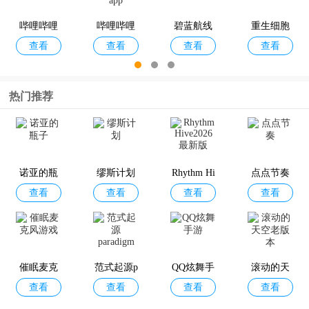
查看
查看
查看
查看
子桃子移
大闹蟹堡
消官方版
植版
王中文最
哔哩哔哩
哔哩哔哩
碧蓝航线
重生细胞
查看
查看
新版
查看
查看
概念版
直播姬app
官方服
中文版
热门推荐
闪耀优俊
坎特伯雷
灰烬战线
暖雪手游
查看
查看
查看
查看
少女b服
公主与骑
国服
士唤醒冠
诺亚的瓶
缪斯计划
Rhythm Hi
点点节奏
军之剑的
查看
查看
查看
查看
子
ve2026最
奇幻冒险b
新版
被囚禁的
必剪
梦王国与
梦王子九
ilibili版
查看
查看
查看
查看
掌心
沉睡的100
游版
王子
催眠麦克
范式起源p
QQ炫舞手
滚动的天
查看
查看
查看
查看
风游戏
aradigm
游
空老版本