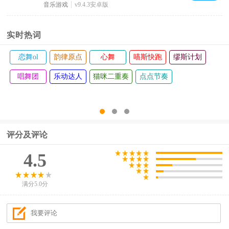
音乐游戏
v9.4.3安卓版
实时热词
恋舞ol
韵律原点
心舞
喵斯快跑
缪斯计划
唱舞团
乐动达人
猫咪二重奏
点点节奏
评分及评论
4.5
满分5.0分