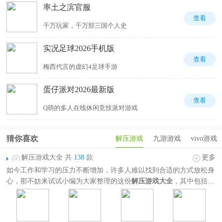
率土之滨官服
查看
千万玩家，千万部三国个人史
实况足球2026手机版
查看
梅西代言的虚幻4足球手游
蛋仔派对2026最新版
查看
Q萌的多人在线休闲竞技派对游戏
猜你喜欢
解压游戏
九游游戏
vivo游戏
解压游戏大全 共
138
款
更多
如今工作和学习的压力不断增加，许多人难以找到合适的方式放松身
心，那不妨来试试小编为大家整理的这份
解压游戏大全
，其中包括开
心消消乐、梦幻家园、苏打序列、猪了个猪等热门休闲解压游戏，题
材玩法非常丰富，囊括三消、休闲闯关、趣味恶搞、模拟经营、节奏
音游等等，并且这些游戏操作简单，容易上手，不是需要高超技巧的