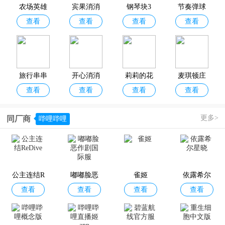
竞技类，也不是烧脑的解谜类。喜欢解压游戏的朋友欢迎分享收藏！
农场英雄
宾果消消
钢琴块3
节奏弹球
查看
查看
查看
查看
传奇(Farm
消官方正
Heroes Sag
版
a)
旅行串串
开心消消
莉莉的花
麦琪顿庄
查看
查看
查看
查看
官方正版
乐正版
园
园
更多>
同厂商
哔哩哔哩
还有这种
房产兄弟
超级捣蛋
单机泡泡
查看
查看
查看
查看
操作2
家居设计
鬼
龙游戏
公主连结R
嘟嘟脸恶
雀姬
依露希尔
查看
查看
查看
查看
eDive
作剧国际
星晓
服
闹鬼的房
海绵宝宝
水果爱消
暴打老板4