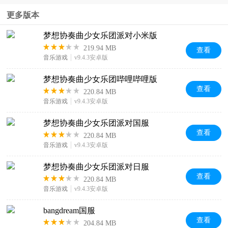
时空猎人3
纳萨力克
光隙解语
艾塔纪元
更多版本
查看
查看
查看
查看
手游官方
之王华为
台服
台服
正版
版
梦想协奏曲少女乐团派对小米版
219.94 MB
查看
音乐游戏
v9.4.3安卓版
寄居隅怪
机动战姬
梦想协奏曲少女乐团哔哩哔哩版
查看
查看
奇事件簿
聚变测试
查看
220.84 MB
手机版
服
音乐游戏
v9.4.3安卓版
梦想协奏曲少女乐团派对国服
查看
220.84 MB
音乐游戏
v9.4.3安卓版
梦想协奏曲少女乐团派对日服
查看
220.84 MB
音乐游戏
v9.4.3安卓版
bangdream国服
查看
204.84 MB