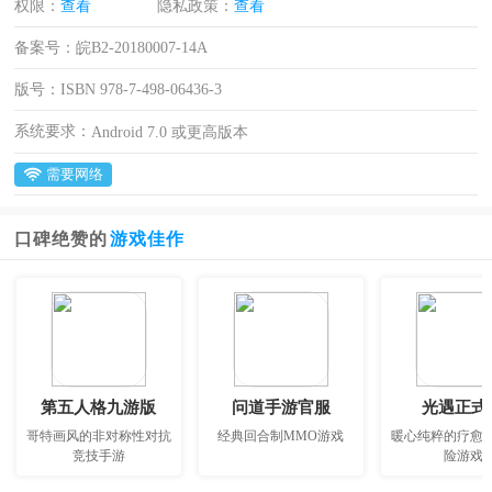
权限：
查看
隐私政策：
查看
备案号：
皖B2-20180007-14A
版号：
ISBN 978-7-498-06436-3
系统要求：
Android 7.0 或更高版本
需要网络
口碑绝赞的
游戏佳作
第五人格九游版
问道手游官服
光遇正式
哥特画风的非对称性对抗
经典回合制MMO游戏
暖心纯粹的疗愈
竞技手游
险游戏