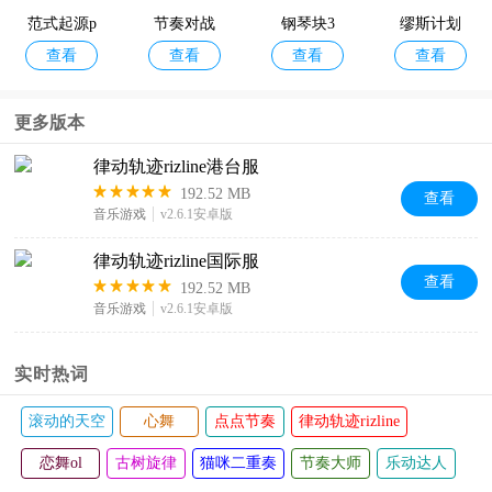
范式起源p
节奏对战
服
钢琴块3
缪斯计划
查看
查看
查看
查看
aradigm
更多版本
律动轨迹rizline港台服
192.52 MB
查看
音乐游戏
v2.6.1安卓版
律动轨迹rizline国际服
查看
192.52 MB
音乐游戏
v2.6.1安卓版
实时热词
的天空
心舞
点点节奏
律动轨迹rizline
Phigros
ol
古树旋律
猫咪二重奏
节奏大师
乐动达人
缪斯计划