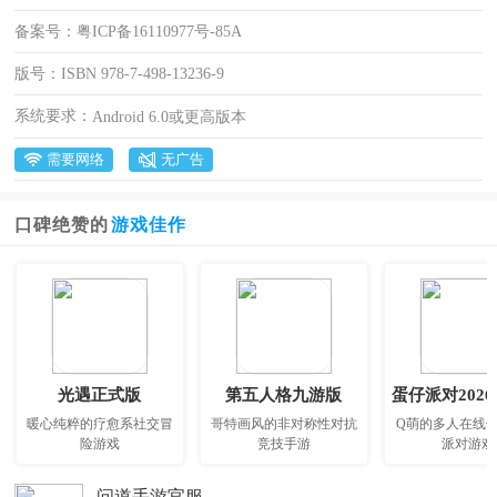
备案号：
粤ICP备16110977号-85A
版号：
ISBN 978-7-498-13236-9
系统要求：
Android 6.0或更高版本
需要网络
无广告
口碑绝赞的
游戏佳作
光遇正式版
第五人格九游版
蛋仔派对202
暖心纯粹的疗愈系社交冒
哥特画风的非对称性对抗
Q萌的多人在线
险游戏
竞技手游
派对游戏
问道手游官服