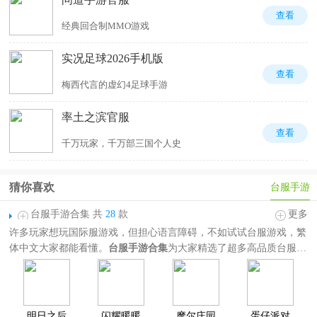
查看
经典回合制MMO游戏
实况足球2026手机版
查看
梅西代言的虚幻4足球手游
率土之滨官服
查看
千万玩家，千万部三国个人史
猜你喜欢
台服手游
台服手游合集 共
28
款
更多
许多玩家想玩国际服游戏，但担心语言障碍，不如试试台服游戏，繁
体中文大家都能看懂。
台服手游合集
为大家精选了超多高品质台服游
戏，如
代号鸢台服、绝地求生台服、超凡先锋台服、光与夜之恋台
服、炉石传说台服、符文大地传说台服、赛马娘台服、传说对决台服
等等，涵盖卡牌、射击、恋爱、女性向、动作等类型，不同风格一应
俱全。感兴趣的朋友欢迎分享收藏！
明日之后
闪耀暖暖
摩尔庄园
蛋仔派对