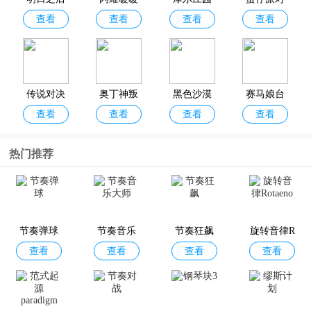
查看
查看
查看
查看
港台服
台服
台服
台服
传说对决
奥丁神叛
黑色沙漠
赛马娘台
查看
查看
查看
查看
台服
台服手游
台服最新
服
版
热门推荐
七龙珠激
文豪迷犬
小小蚁国
碧蓝档案
查看
查看
查看
查看
战传说台
怪奇谭台
极速发育
台服最新
节奏弹球
服
节奏音乐
服
节奏狂飙
版
旋转音律R
版
查看
查看
查看
查看
大师
otaeno
怪物弹珠
NIKKE胜
符文大地
世界计划
查看
查看
查看
查看
台服
利女神台
传说台服
台服