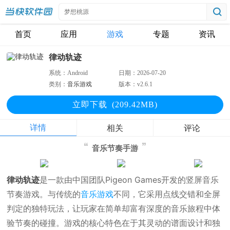
首页
应用
游戏
专题
资讯
律动轨迹
系统：
Android
日期：
2026-07-20
类别：
音乐游戏
版本：
v2.6.1
立即下
载
(209.42MB)
详情
相关
评论
音乐节奏手游
律动轨迹
是一款由中国团队Pigeon Games开发的竖屏音乐
节奏游戏。与传统的
音乐游戏
不同，它采用点线交错和全屏
判定的独特玩法，让玩家在简单却富有深度的音乐旅程中体
验节奏的碰撞。游戏的核心特色在于其灵动的谱面设计和独