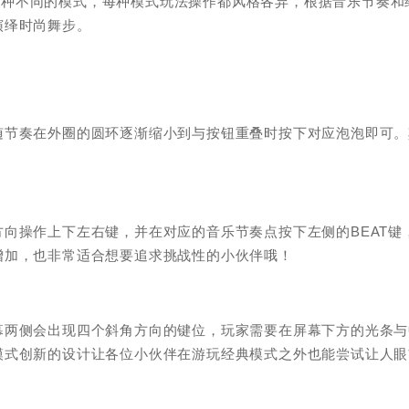
感”三种不同的模式，每种模式玩法操作都风格各异，根据音乐节奏和
演绎时尚舞步。
。
随节奏在外圈的圆环逐渐缩小到与按钮重叠时按下对应泡泡即可。
向操作上下左右键，并在对应的音乐节奏点按下左侧的BEAT键
增加，也非常适合想要追求挑战性的小伙伴哦！
幕两侧会出现四个斜角方向的键位，玩家需要在屏幕下方的光条与
模式创新的设计让各位小伙伴在游玩经典模式之外也能尝试让人眼