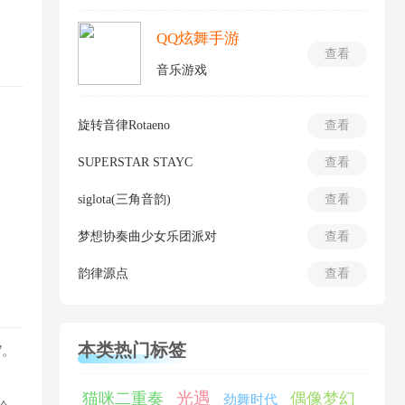
QQ炫舞手游
查看
音乐游戏
旋转音律Rotaeno
查看
SUPERSTAR STAYC
查看
siglota(三角音韵)
查看
梦想协奏曲少女乐团派对
查看
韵律源点
查看
本类热门标签
”。
光遇
猫咪二重奏
偶像梦幻
劲舞时代