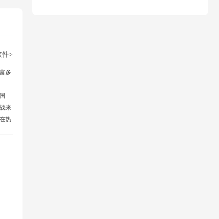
件>
富多
国
战来
在热