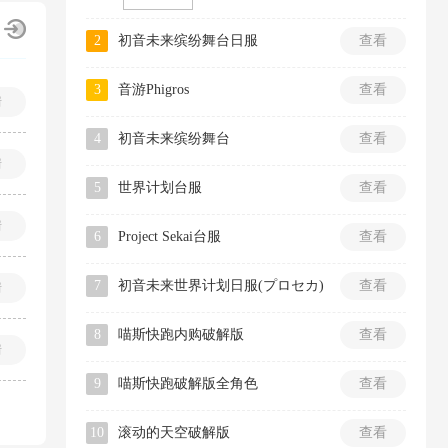
2
初音未来缤纷舞台日服
查看
3
音游Phigros
查看
情
4
初音未来缤纷舞台
查看
情
5
世界计划台服
查看
情
6
Project Sekai台服
查看
7
初音未来世界计划日服(プロセカ)
查看
情
8
喵斯快跑内购破解版
查看
情
9
喵斯快跑破解版全角色
查看
10
滚动的天空破解版
查看