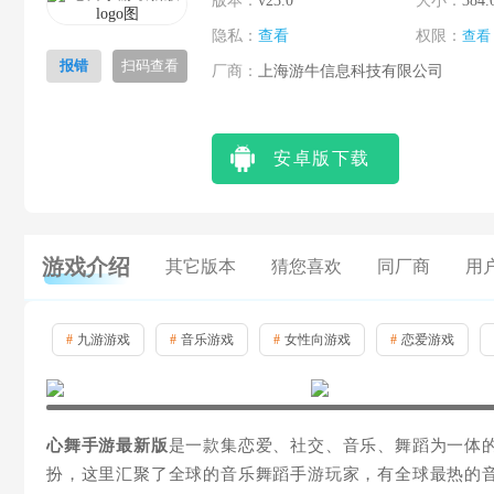
版本：
v23.0
大小：
384.
隐私：
查看
权限：
查看
报错
扫码查看
厂商：
上海游牛信息科技有限公司
安卓版下载
游戏介绍
其它版本
猜您喜欢
同厂商
用
#
九游游戏
#
音乐游戏
#
女性向游戏
#
恋爱游戏
心舞手游最新版
是一款集恋爱、社交、音乐、舞蹈为一体
扮，这里汇聚了全球的音乐舞蹈手游玩家，有全球最热的