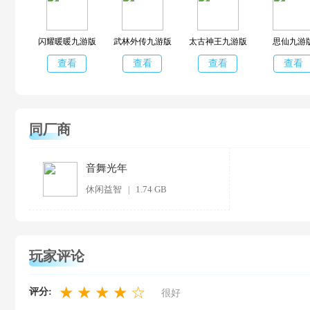
闪耀暖暖九游版
武林外传九游版
太古神王九游版
思仙九游
查看
查看
查看
查看
同厂商
音舞光年
休闲益智
1.74 GB
|
玩家评论
★
★
★
★
☆
评分:
很好