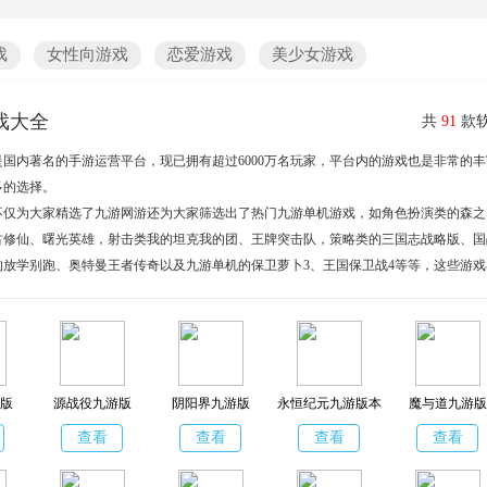
戏
女性向游戏
恋爱游戏
美少女游戏
戏大全
共
91
款软
国内著名的手游运营平台，现已拥有超过6000万名玩家，平台内的游戏也是非常的丰
多的选择。
不仅为大家精选了九游网游还为大家筛选出了热门九游单机游戏，如角色扮演类的森之
古修仙、曙光英雄，射击类我的坦克我的团、王牌突击队，策略类的三国志战略版、国
的放学别跑、奥特曼王者传奇以及九游单机的保卫萝卜3、王国保卫战4等等，这些游戏
力以及盈利方面都表现突出，是玩家们的首选之作。感兴趣的朋友欢迎分享收藏！
版
源战役九游版
阴阳界九游版
永恒纪元九游版本
魔与道九游版
查看
查看
查看
查看