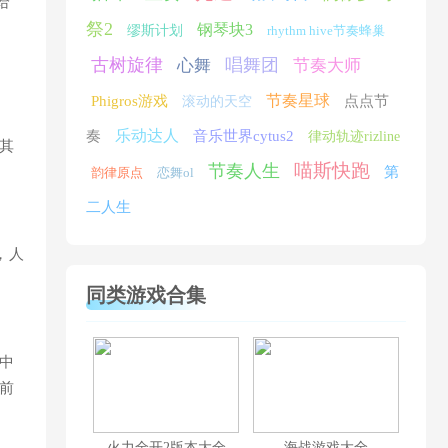
给
祭2
钢琴块3
缪斯计划
rhythm hive节奏蜂巢
古树旋律
唱舞团
心舞
节奏大师
节奏星球
Phigros游戏
点点节
滚动的天空
乐动达人
奏
音乐世界cytus2
律动轨迹rizline
其
喵斯快跑
节奏人生
第
韵律原点
恋舞ol
二人生
，人
同类游戏合集
中
前
火力全开2版本大全
海战游戏大全