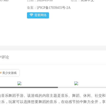
05 MB
日期：
2026-03-18
语言：
简体中文
备案：
沪ICP备17039455号-2A
需要网络
户评论
#
美少女游戏
的音乐舞蹈手游。该游戏的内容主题是音乐、舞蹈、休闲、社交和
音乐，玩家可以选择想要舞蹈的音乐，在动感节拍中舞力全开，享