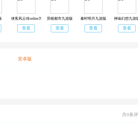
版
侠客风云传online九游版
异能都市九游版
秦时明月九游版
神谕幻想九游
查看
查看
查看
查看
安卓版
共0条