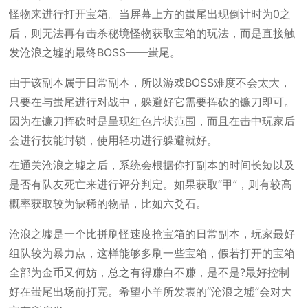
怪物来进行打开宝箱。当屏幕上方的蚩尾出现倒计时为0之
后，则无法再有击杀秘境怪物获取宝箱的玩法，而是直接触
发沧浪之墟的最终BOSS——蚩尾。
由于该副本属于日常副本，所以游戏BOSS难度不会太大，
只要在与蚩尾进行对战中，躲避好它需要挥砍的镰刀即可。
因为在镰刀挥砍时是呈现红色片状范围，而且在击中玩家后
会进行技能封锁，使用轻功进行躲避就好。
在通关沧浪之墟之后，系统会根据你打副本的时间长短以及
是否有队友死亡来进行评分判定。如果获取“甲”，则有较高
概率获取较为缺稀的物品，比如六爻石。
沧浪之墟是一个比拼刷怪速度抢宝箱的日常副本，玩家最好
组队较为暴力点，这样能够多刷一些宝箱，假若打开的宝箱
全部为金币又何妨，总之有得赚白不赚，是不是?最好控制
好在蚩尾出场前打完。希望小羊所发表的“沧浪之墟”会对大