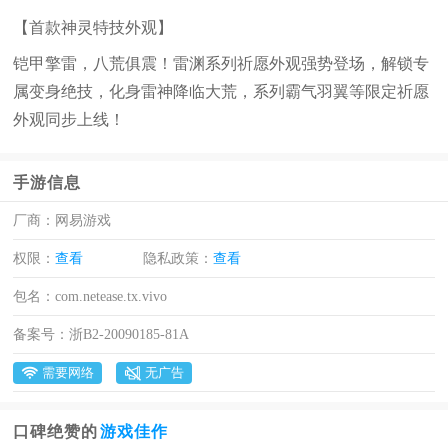
【首款神灵特技外观】
铠甲擎雷，八荒俱震！雷渊系列祈愿外观强势登场，解锁专
属变身绝技，化身雷神降临大荒，系列霸气羽翼等限定祈愿
外观同步上线！
手游信息
厂商：
网易游戏
权限：
查看
隐私政策：
查看
包名：
com.netease.tx.vivo
备案号：
浙B2-20090185-81A
需要网络
无广告
口碑绝赞的
游戏佳作