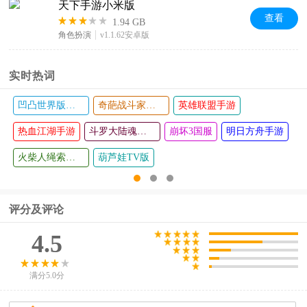
天下手游小米版
查看
1.94 GB
角色扮演
v1.1.62安卓版
实时热词
凹凸世界版本大全
奇葩战斗家各个版本
英雄联盟手游
热血江湖手游
斗罗大陆魂师对决手游
崩坏3国服
明日方舟手游
火柴人绳索英雄
葫芦娃TV版
评分及评论
4.5
满分5.0分