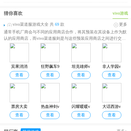
猜你喜欢
vivo游戏
vivo渠道服游戏大全 共
69
款
更多
通常手机厂商会与不同的应用商店合作，将其预装在其设备上作为默
认的应用商店，而vivo渠道服则是与这些预装应用商店之间进行交互
和管理的服务，通过渠道服，用户可以更新应用商店以获取最新的应
用程序、游戏和其他内容。vivo渠道服游戏能够适配各大品牌手机，
运行流畅，因此在手游界也享有一定的声誉。为满足广大玩家需求，
小编特意带来了这篇
vivo渠道服游戏大全
，其中具有角色扮演、策略
宾果消消
狂野飙车9
坦克雄师v
非人学园v
经营、休闲益智、冒险解谜等，欢迎大家前来选择自己心仪的游戏。
查看
查看
查看
查看
消vivo版
vivo版本
ivo版
ivo版
本
票房大卖
热血神剑v
闪耀暖暖v
大话西游v
查看
查看
查看
查看
王vivo版
ivo版
ivo版
ivo版