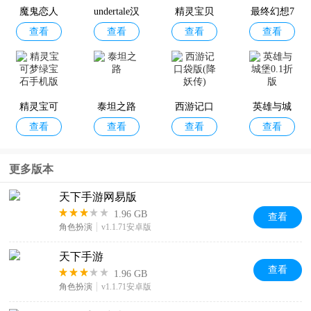
盘版
魔鬼恋人
undertale汉
精灵宝贝
最终幻想7
查看
查看
查看
查看
游戏
化版
永恒危机
国际服
漫威终极
实况足球2
率土之滨
阴阳师小
查看
查看
查看
查看
逆转
026手机版
官服
米版
精灵宝可
泰坦之路
西游记口
英雄与城
查看
查看
查看
查看
梦绿宝石
袋版(降妖
堡0.1折版
手机版
传)
vikingard
倩女幽魂
明日之后
梦幻西游
更多版本
查看
查看
查看
查看
手游最新
手游
最新版本2
版
026
天下手游网易版
1.96 GB
查看
角色扮演
v1.1.71安卓版
决战平安
一梦江湖
光遇正式
梦幻西游
天下手游
查看
查看
查看
查看
京网易版
官方版
版
三维版官
查看
1.96 GB
方手游
角色扮演
v1.1.71安卓版