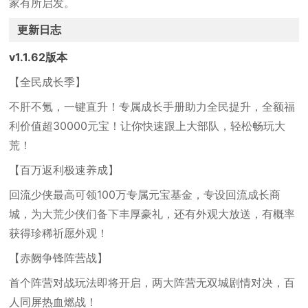
家有所启发。
更新日志
v1.1.62版本
【全民成长季】
不肝不氪，一键直升！专属成长手册助力全民提升，全额福
利价值超30000元宝！让你快速跟上大部队，轻松畅玩大
荒！
【百万返利极速养成】
回流少侠最高可领100万专属元宝基金，专设回流成长商
城，为大荒少侠们备下丰厚豪礼，还有外观大放送，有概率
获得珍稀祈愿外观！
【赤阙争锋阵营战】
首个阵营对战玩法即将开启，两大阵营无双城剧情对决，百
人同屏热血燃战！