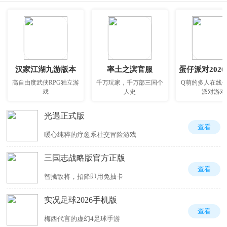
汉家江湖九游版本
率土之滨官服
蛋仔派对202
高自由度武侠RPG独立游
千万玩家，千万部三国个
Q萌的多人在线
戏
人史
派对游戏
光遇正式版
查看
暖心纯粹的疗愈系社交冒险游戏
三国志战略版官方正版
查看
智擒敌将，招降即用免抽卡
实况足球2026手机版
查看
梅西代言的虚幻4足球手游