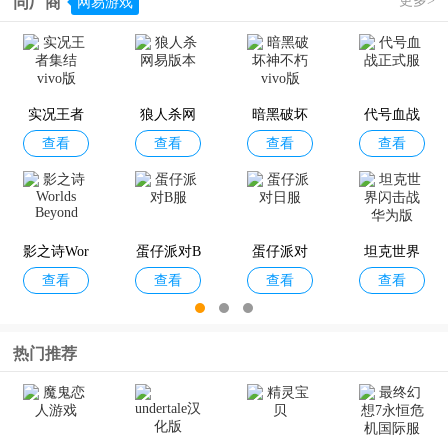
更多>
同厂商
网易游戏
不朽家族v
绿色征途v
最佳11人v
叫我大掌
查看
查看
查看
查看
ivo版
ivo版
ivo版
柜vivo版
本
实况王者
狼人杀网
暗黑破坏
代号血战
查看
查看
查看
查看
集结vivo
易版本
神不朽viv
正式服
版
o版
坎特伯雷
天下手游v
NBA篮球
问道vivo
查看
查看
查看
查看
公主与骑
ivo版本
大师vivo
版
士唤醒冠
版
影之诗Wor
蛋仔派对B
蛋仔派对
坦克世界
军之剑的
查看
查看
查看
查看
lds Beyond
服
日服
闪击战华
奇幻冒险v
为版
ivo版
热门推荐
第五人格
无尽的拉
影之诗游
萤火突击
查看
查看
查看
查看
官方版
格朗日果
戏
国服