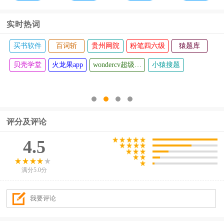
版
实时热词
买书软件
百词斩
贵州网院
粉笔四六级
猿题库
贝壳学堂
火龙果app
wondercv超级简历
小猿搜题
评分及评论
4.5
满分5.0分