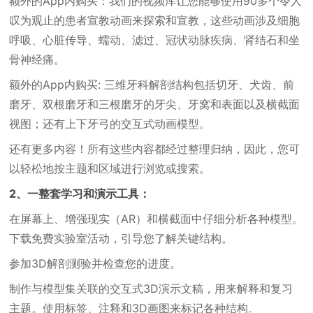
额外的App内购买：我们的视频库让您能够使用90多个令人
叹为观止的患者宣教动画来探索和宣教，这些动画涉及细胞
呼吸、心脏传导、蠕动、滤过、冠状动脉疾病、肾结石和坐
骨神经痛。
额外的App内购买: 三维牙科解剖结构包括切牙、犬齿、前
磨牙、双根磨牙和三根磨牙的牙尖、牙窝和表面以及横截面
视图；还有上下牙弓的交互式动画模型。
还有更多内容！所有这些内容都经过整理归纳，因此，您可
以轻松地按主题和区域进行浏览或搜索。
2、一整套学习和演示工具：
在屏幕上、增强现实（AR）和横截面中仔细分析各种模型。
下载免费实验室活动，引导您了解关键结构。
参加3D解剖测验并检查您的进度。
制作与模型集关联的交互式3D演示文稿，用来解释和复习
主题。使用标签、注释和3D画图来标记各种结构。