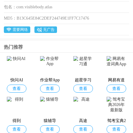
包名：
com.visiblebody.atlas
MD5：
B13C645E84C2DEF244749E1FF7C17476
需要网络
无广告
热门推荐
快问AI
作业帮App
超星学习
网易有道
查看
查看
查看
查看
通
词典App
得到
猿辅导
高途
驾考宝典2
查看
查看
查看
查看
026年最新