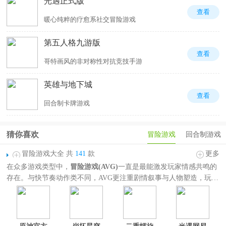
光遇正式版
查看
暖心纯粹的疗愈系社交冒险游戏
第五人格九游版
查看
哥特画风的非对称性对抗竞技手游
英雄与地下城
查看
回合制卡牌游戏
猜你喜欢
冒险游戏
回合制游戏
冒险游戏大全 共
141
款
更多
在众多游戏类型中，
冒险游戏(AVG)
一直是最能激发玩家情感共鸣的
存在。与快节奏动作类不同，AVG更注重剧情叙事与人物塑造，玩家
在对话、选项与剧情分支中，亲手推动故事的命运走向。
冒险游戏大全
精选了海内外高口碑作品，涵盖动作、剧情、RPG、解
谜、生存等多种玩法类型，这里既有像《原神》《崩坏星穹铁道》
《我的世界》这样的大型开放世界冒险，也有《光遇》等强调情感体