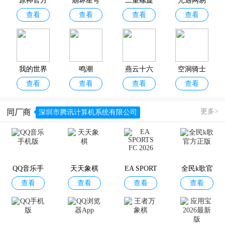
原神官方
崩坏星穹
二重螺旋
光遇网易
验与探索氛围的独立佳作，欢迎广大用户前来本站免费下载畅玩！
查看
查看
查看
查看
正版
铁道官服
手游官方
正版
我的世界
鸣潮
燕云十六
空洞骑士
查看
查看
查看
查看
移动版
声手游
丝之歌手
机版
更多>
同厂商
深圳市腾讯计算机系统有限公司
洛克王国
方舟生存
地下城与
幻塔官服
查看
查看
查看
查看
世界
进化手机
勇士手游
最新版
版
QQ音乐手
天天象棋
EA SPORT
全民k歌官
查看
查看
查看
查看
机版
S FC 2026
方正版
黎明觉醒
奶块手游
纪念碑谷
归龙潮
查看
查看
查看
查看
生机官方
官方正版
手机版