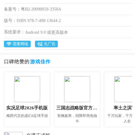
备案号：
粤B2-20090059-3350A
版号：
ISBN 978-7-498-13644-2
系统要求：
Android 9.0 或更高版本
需要网络
无广告
口碑绝赞的
游戏佳作
实况足球2026手机版
三国志战略版官方正版
率土之滨
梅西代言的虚幻4足球手游
智擒敌将，招降即用免抽
千万玩家，千万
卡
人史