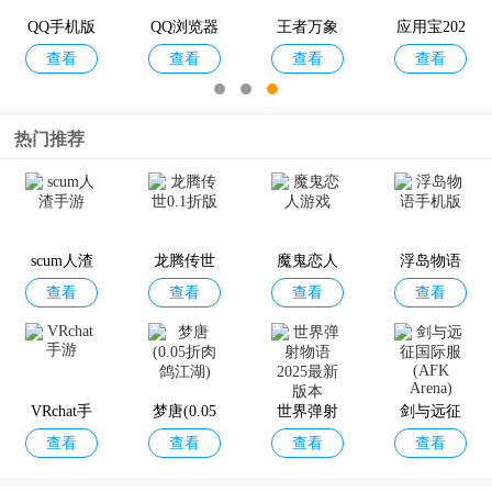
正版
QQ手机版
QQ浏览器
王者万象
应用宝202
查看
查看
查看
查看
App
棋
6最新版
热门推荐
scum人渣
龙腾传世
魔鬼恋人
浮岛物语
查看
查看
查看
查看
手游
0.1折版
游戏
手机版
VRchat手
梦唐(0.05
世界弹射
剑与远征
查看
查看
查看
查看
游
折肉鸽江
物语2025
国际服(AF
湖)
最新版本
K Arena)