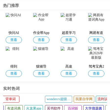
ulator Lite)
热门推荐
快问AI
作业帮App
超星学习
网易有道
查看
查看
查看
查看
通
词典App
得到
猿辅导
高途
驾考宝典2
查看
查看
查看
查看
026年最新
版
实时热词
wondercv超级简历
我要自学网
流利说英语
百度翻译
p
买书软件
百词斩
大学搜题酱
云端课堂
墨墨背单词