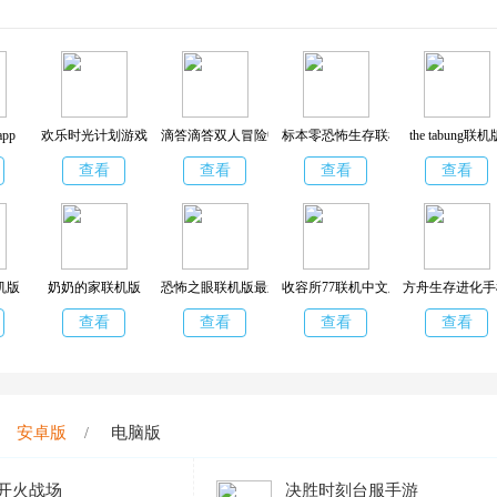
pp
欢乐时光计划游戏
滴答滴答双人冒险中文版(TickTock)
标本零恐怖生存联机版
the tabung联机
查看
查看
查看
查看
机版
奶奶的家联机版
恐怖之眼联机版最新版
收容所77联机中文版
方舟生存进化手
查看
查看
查看
查看
安卓版
电脑版
/
开火战场
决胜时刻台服手游