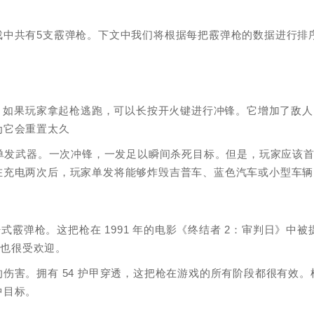
戏中共有5支霰弹枪。下文中我们将根据每把霰弹枪的数据进行排
能，如果玩家拿起枪逃跑，可以长按开火键进行冲锋。它增加了敌人
为它会重置太久
的单发武器。一次冲锋，一发足以瞬间杀死目标。但是，玩家应该
在充电两次后，玩家单发将能够炸毁吉普车、蓝色汽车或小型车辆
式霰弹枪。这把枪在 1991 年的电影《终结者 2：审判日》中被
中也很受欢迎。
伤害。拥有 54 护甲穿透，这把枪在游戏的所有阶段都很有效。
中目标。