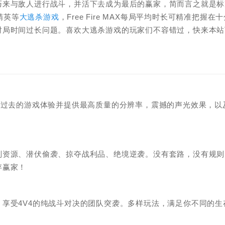
巧来与敌人进行战斗，并活下去成为最后的赢家，简而言之就是标
精英等
大逃杀游戏
，Free Fire MAX每局平均时长可精准把握在
对局时间过长问题。喜欢大逃杀游戏的玩家们不容错过，快来本站
大幅优化过去的游戏体验并提供最高质量的分辨率，震撼的声光效果，以
刮资源、潜伏偷袭、掠夺战利品、绝境逆袭。没有套路，没有规则
存赢家！
享受4V4的纯战斗对决的团队突袭。多样玩法，满足你不同的生