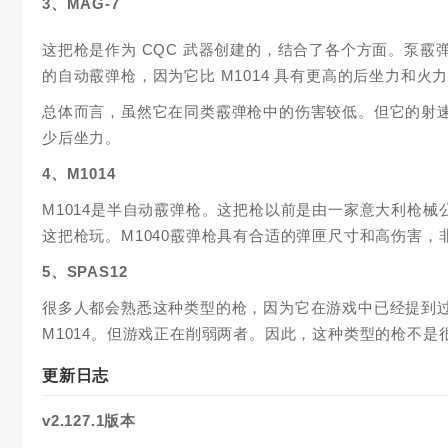
3、MAG-7
这把枪是作为 CQC 武器创建的，结合了各个方面。泵
的自动霰弹枪，因为它比 M1014 具有更高的后坐力和火
总体而言，虽然它在同类霰弹枪中的伤害较低。但它的射速和
少后坐力。
4、M1014
M1014是半自动霰弹枪。这把枪以前是由一家意大利枪
这把枪玩。M1040霰弹枪具有合适的弹匣尺寸和高伤害
5、SPAS12
很多人都会熟悉这种类型的枪，因为它在游戏中已经提到过关
M1014。但游戏正在削弱两者。因此，这种类型的枪不
更新日志
v2.127.1版本