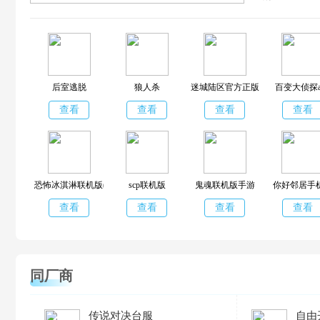
后室逃脱
狼人杀
迷城陆区官方正版
百变大侦探a
查看
查看
查看
查看
恐怖冰淇淋联机版(多人联机)
scp联机版
鬼魂联机版手游
你好邻居手
查看
查看
查看
查看
同厂商
传说对决台服
自由