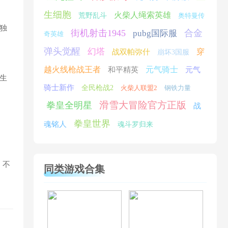
生细胞
火柴人绳索英雄
荒野乱斗
奥特曼传
独
街机射击1945
合金
pubg国际服
奇英雄
弹头觉醒
幻塔
穿
战双帕弥什
崩坏3国服
越火线枪战王者
元气骑士
和平精英
元气
生
骑士新作
全民枪战2
火柴人联盟2
钢铁力量
滑雪大冒险官方正版
拳皇全明星
战
拳皇世界
魂铭人
魂斗罗归来
。不
同类游戏合集