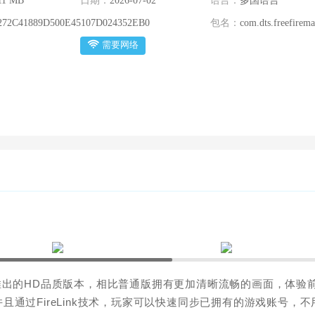
11 MB
日期：
2026-07-02
语言：
多国语言
272C41889D500E45107D024352EB0
包名：
com.dts.freefirem
需要网络
为基础推出的HD品质版本，相比普通版拥有更加清晰流畅的画面，体验
通过FireLink技术，玩家可以快速同步已拥有的游戏账号，不