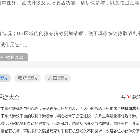
周年任务、区域升级及现场复活功能。请尽快参与，以免错过活动
比赛情况；BR区域内的掠夺指标更加清晰，便于玩家快速掠取战利
尝试使用它们。
游戏
吃鸡游戏
射击游戏
手游大全
共
91
款软
有丰富的随机性与挑战性，受到许多玩家的喜爱。今天小编就给大家带来了
联机游戏大
时下各大游戏平台的联机手游榜单，精心收录了后室逃脱、方舟生存进化等优质手游。
竞技，玩家能够和自己的好友共同面对挑战。题材玩法囊括恐怖解谜、冒险生存、开放
、情侣联机等，可以很好的满足玩家对手机联机游戏的不同需求，欢迎各位小伙伴分享