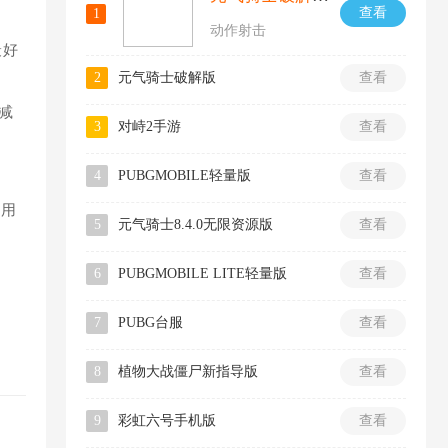
查看
1
动作射击
最好
2
元气骑士破解版
查看
减
3
对峙2手游
查看
4
PUBGMOBILE轻量版
查看
使用
5
元气骑士8.4.0无限资源版
查看
6
PUBGMOBILE LITE轻量版
查看
7
PUBG台服
查看
8
植物大战僵尸新指导版
查看
9
彩虹六号手机版
查看