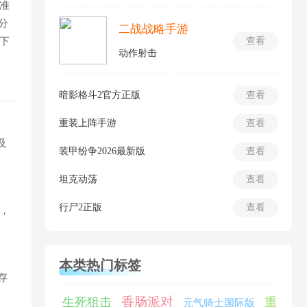
准
十分
二战战略手游
下
查看
动作射击
暗影格斗2官方正版
查看
重装上阵手游
查看
及
装甲纷争2026最新版
查看
坦克动荡
查看
行尸2正版
查看
，
本类热门标签
存
香肠派对
生死狙击
重
元气骑士国际版