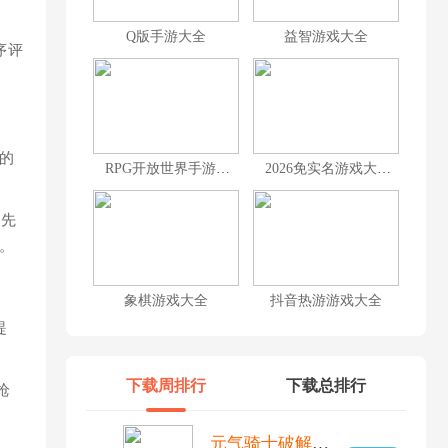
Q版手游大全
益智游戏大全
序评
的
RPG开放世界手游排行榜前十名
2026免实名游戏大全
首先
。
象棋游戏大全
抖音热游游戏大全
提
下载周排行
下载总排行
枪
元气骑士破解版全无限内置修改器