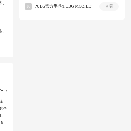
机
10
PUBG官方手游(PUBG MOBILE)
查看
品。
件>
全
，
这些
世
收