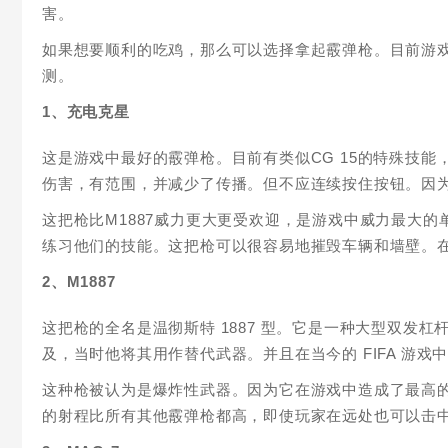
害。
如果想要顺利的吃鸡，那么可以选择拿起霰弹枪。目前游
测。
1、充电克星
这是游戏中最好的霰弹枪。目前有类似CG 15的特殊技
伤害，有范围，并减少了传播。但不应连续按住按钮。因
这把枪比M1887威力更大更受欢迎，是游戏中威力最大
练习他们的技能。这把枪可以很容易地摧毁车辆和墙壁。
2、M1887
这把枪的全名是温彻斯特 1887 型。它是一种大型双发杠杆
及，当时他将其用作替代武器。并且在当今的 FIFA 游戏
这种枪被认为是爆炸性武器。因为它在游戏中造成了最高的
的射程比所有其他霰弹枪都高，即使玩家在远处也可以击