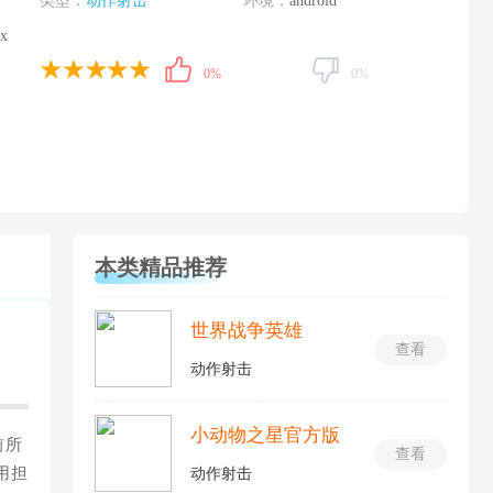
类型：
动作射击
环境：
android
ax
0%
0%
本类精品推荐
世界战争英雄
查看
动作射击
小动物之星官方版
前所
查看
用担
动作射击