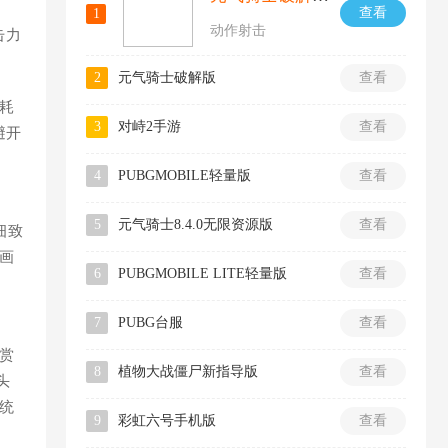
查看
1
动作射击
击力
2
元气骑士破解版
查看
耗
3
对峙2手游
查看
避开
4
PUBGMOBILE轻量版
查看
5
元气骑士8.4.0无限资源版
查看
细致
画
6
PUBGMOBILE LITE轻量版
查看
7
PUBG台服
查看
赏
8
植物大战僵尸新指导版
查看
头
统
9
彩虹六号手机版
查看