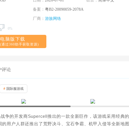
 GB
日期：
2026-07-01
语言：
简体中文
备案：
粤B2-20090059-2078A
厂商：
游族网络
0%
电脑版下载
(通过360助手获取资源)
户评论
#
国际服游戏
战争的开发商Supercell推出的一款全新巨作，该游戏采用经典
不同的用户人群还推出了荒野决斗、宝石争霸、机甲入侵等全新地