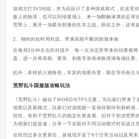
游戏主打3V3对战，并为此设计了多种游戏模式，在这里
敌人的炮塔；也可以到绿茵场上，来一场酣畅淋漓的足球
荒野上，展开一场紧张刺激的生存之战。除此之外，还有
2、独特的短时局对战，带来高能不断的刺激体验
在每局3分钟左右的对战中，每一次决定所带来的结果都
盘，进一步将高能、紧张、刺激等游戏体验填满每场比赛
此外，多样的人物角色，丰富的地图布置，都在等待各位
荒野乱斗国服版攻略玩法
《荒野乱斗》融合了MOBO与TPS元素，为玩家们带来
地图以及新模式，玩家们对游戏能一直保持期待和新鲜感
技性。有助于荒野乱斗的稳定长青发展。但对于初涉荒野
为萌新们提提速，分享一下在面对不同活动模式时应该注
在经历过多次更新后，游戏现开设了6个日常活动以及周