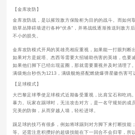
【金库攻防】
金库攻防战，是以摧毁敌方保险柜为目的的战斗。而如何
助草丛障碍墙进行各种“伏杀”，并将战线逐渐推送到敌方
不小的损失。
金库攻防模式开局的英雄亮相应重视，如果能一打眼判断出
如果对方是妮塔、杰西等需要大招辅助伤害的英雄，也要减
如果他们脚下已经出现蓝圈，那就需要重视并及时清理了。（
满级炮台秒伤为1213，满级舰炮搭配燃烧爆弹星徽伤害可
【足球模式】
大巴黎足球季使足球模式近期备受重视，比肩宝石和吃鸡。
暴力。玩家在踢球时，无法攻击对方，是一名守规矩的成
完美的防御，从而穿越人墙，轻松进球。
踢足球的技巧有很多，例如将球踢到对方脚下来打断技能
等。还需注意积攒好的超级技能在下一回合不会归零，所