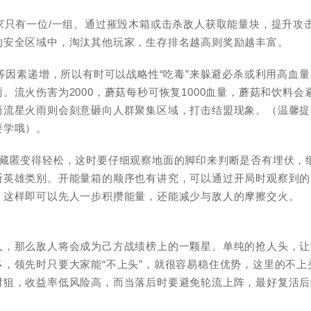
家只有一位/一组。通过摧毁木箱或击杀敌人获取能量块，提升攻
的安全区域中，淘汰其他玩家，生存排名越高则奖励越丰富。
等因素递增，所以有时可以战略性“吃毒”来躲避必杀或利用高血量
流火伤害为2000，蘑菇每秒可恢复1000血量，蘑菇和饮料会
而流星火雨则会刻意砸向人群聚集区域，打击结盟现象。（温馨提
要学哦）。
雄藏匿变得轻松，这时要仔细观察地面的脚印来判断是否有埋伏，
断英雄类别。开能量箱的顺序也有讲究，可以通过开局时观察到的
，这样即可以先人一步积攒能量，还能减少与敌人的摩擦交火。
人，那么敌人将会成为己方战绩榜上的一颗星。单纯的抢人头，让
，领先时只要大家能“不上头”，就很容易稳住优势，这里的不上
对狙，收益率低风险高，而当落后时要避免轮流上阵，最好复活后