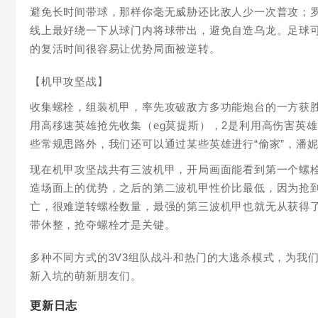
避免长时间带球，那样你毫无威胁还比敌人少一次普攻；
线上最好绕一下从球门内将球带出，避免自造乌龙。足球可
的复活时间很容易让优势局面被逆转。
【机甲攻坚战】
收集螺栓，组装机甲，率先攻破敌方多功能炮台的一方获
用高移速英雄抢先收集（eg莫提斯），2是利用高伤害英雄
些常规思路外，我们还可以通过某些英雄进行“偷家”，潘
现在机甲攻坚战共有三波机甲，开局画面能看到第一个螺栓
造场面上的优势，之后的第二波机甲性价比最低，因为抢
亡，很难逆转螺栓数量，最强的第三波机甲也就无从获得
带休整，抢夺螺栓才是关键。
多种不同方式的3V3组队战斗和热门的大逃杀模式，为我
新入坑的萌新朋友们。
更新日志