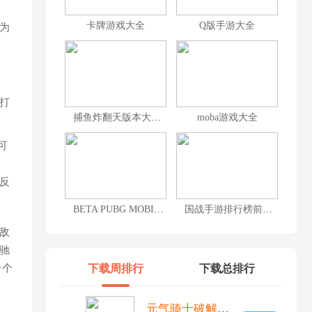
卡牌游戏大全
Q版手游大全
为
打
捕鱼炸翻天版本大全
moba游戏大全
可
反
BETA PUBG MOBILE
国战手游排行榜前十名
敌
驰
一个
下载周排行
下载总排行
元气骑士破解版全无限内置修改器