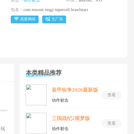
类型：
动作射击
环境：
android、iOS
包名：
com.tencent.tmgp.supercell.brawlstars
需要网络
无广告
本类精品推荐
装甲纷争2026最新版
查看
动作射击
三国战纪2噩梦版
的
查看
图玩
动作射击