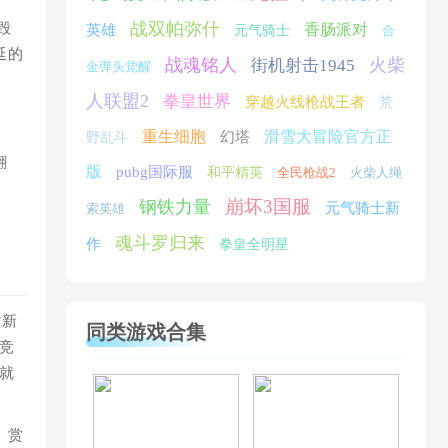
战双帕弥什
毁
香肠派对
英雄
元气骑士
合
延的
战魂铭人
火柴
街机射击1945
金弹头觉醒
人联盟2
拳皇世界
穿越火线枪战王者
荒
重生细胞
滑雪大冒险官方正
幻塔
野乱斗
翻
版
pubg国际服
和平精英
全民枪战2
火柴人绳
崩坏3国服
钢铁力量
元气骑士新
索英雄
魂斗罗归来
作
拳皇全明星
雄新
同类游戏合集
竞
就
、赏