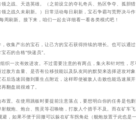
首领之战、天选英雄。（之前设立的夺礼奇兵、热区争夺、孤胆猎
首领之战久未刷新。）日常活动每日刷新，宝石争霸与荒野决斗作
为每周刷新。接下来，咱们一起去详细看一看各类模式吧！
井，收集产出的宝石，让己方的宝石获得持续的增长。也可以通过
宝石的合格“快递员”。
可以组织一次有效进攻。不过需要注意的有两点，集火和针对性，尽
通过敌方血量、是否有位移技能以及队友间的默契来选择进攻对象
宝石后迅速回撤到重生点附近，这样即使被敌人击败也能迅速展开
想再翻盘就很难了。
的布置。在使用跳板时要提前注意落点，要想明白你的任务是包剿
弹射舰炮、炮台、熊灵等召唤物，打敌人个措手不及。而在矿车飞
时规避，如果不便于回撤可以躲在矿车拐角处（舰炮放置于此也是