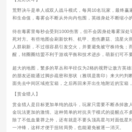
荒野决斗是单人或双人战斗模式，每局10名玩家，最终赢
和生命值，毒雾会不断从外向内包围，英雄身处不断缩小
待在毒雾里每秒会受到1000伤害，但不会因身处毒雾深处
死对方。有些地图会刷新饮料、机甲、愈伤蘑菇、流星火雨。
人群刷新，不过很容易引发交火，并要避免被守株待兔；
醒，转圈圈结盟不利于游戏平衡和技术进步，萌新们可不
超大的地图，繁多的草丛和半径仅为2格的视野让敌方英
的朋友还能通过脚步疏密和形状（雅琪是凿印）来大约判
面先去中间区域抢宝箱，之后再回来开出生地附近的宝箱
【赏金猎人】
赏金猎人是目标更加单纯的战斗，玩家只需要不断杀掉敌
金玩法更加的激情。这种简单的对抗关于模式的提醒点不多
除了不低血量莽之外，还有就是不要头顶高星与对面低星
一冲锋，这样才便于扭转局势，也能避免被逐一消灭。