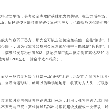
取得攻防平衡，是考验金库攻防获胜能力的关键。在己方后半场，
后场，这样即使不能精准爆破仅靠伤害波及，也能给敌方保险柜来
敌方阵容弱于己方，那完全可以走边路避免接触，直接“换家”。
少缠斗，因为仅靠其普攻对金库造成的伤害只能说是“毛毛雨”。
满级熊灵每秒伤害933，搭配狂暴巨熊星徽后伤害高达2240 
达每秒1200左右，拆金库效率很高）。
而这一场跨界对决并非是一场“正规”比赛，玩家们之间的对抗将
员。当没有运球时，就可以借助场地地形，收获对方人头，打破敌
；趁着加时赛的来临将球踢进球门死角；利用反弹将球送入球门等
以不要无谓浪费；英雄持球后踢出将消耗超级技能或一次普攻，所