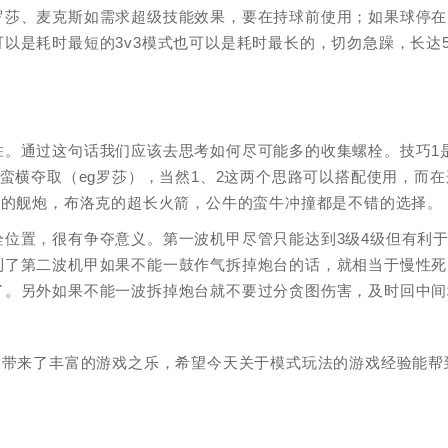
罗莎、麦克斯如需求超级技能效果，要在持球前使用；如果球停在
以是耗时最短的3v3模式也可以是耗时最长的，切勿急躁，长达
胜。通过这句话我们应该去思考如何尽可能多的收集螺栓。技巧1
蛮横夺取（eg罗莎），当然1、2这两个思路可以搭配使用，而在
妮的舰炮，布洛克的超长火箭，公牛的蛮牛冲撞都是不错的选择。
位置，很有争夺意义。第一波机甲尽管只能达到3级4级但有利
到了第二波机甲如果不能一鼓作气拆掉炮台的话，就相当于慢性死
了。另外如果不能一波拆掉炮台就不要过分贪图伤害，及时回中间
们带来了丰富的游戏之乐，希望今天关于模式玩法的游戏经验能帮