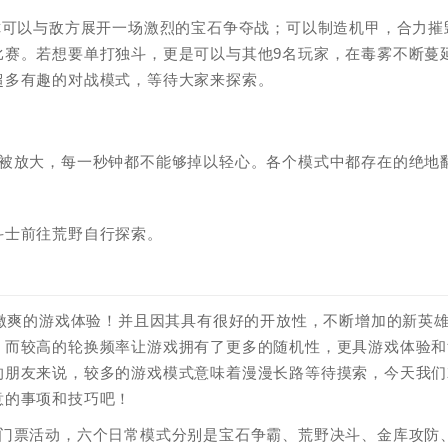
你可以与敌方展开一场激烈的宝石争夺战；可以制造机甲，合力摧
比赛。若想要单打独斗，更是可以与其他9名玩家，在毒雾不断蔓
超多有趣的对战模式，等待大家来探索。
将被放大，每一秒钟都不能够掉以轻心。各个模式中都存在的绝地
。
斗士前往荒野自行探索。
了激爽的游戏体验！并且因其具有很好的开放性，不断增加的新英
，而较高的轮换频率让游戏拥有了更多的随机性，更具游戏体验和
的朋友来说，较多的游戏模式意味着漫漫长路等待摸索，今天我们
意的事项和技巧吧！
末门票活动，六个日常模式分别是宝石争霸、荒野决斗、金库攻防