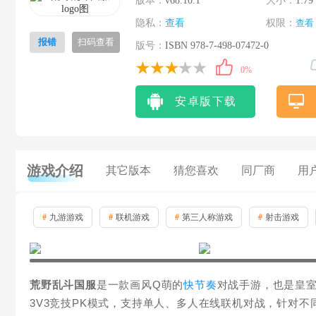
版本：
v68.10.1
大小：
1.79
隐私：
查看
权限：
查看
报错
扫码查看
版号：
ISBN 978-7-498-07472-0
0%
安卓版下载
游戏介绍
其它版本
猜您喜欢
同厂商
用
#
九游游戏
#
联机游戏
#
第三人称游戏
#
射击游戏
荒野乱斗国服
是一款画风Q萌的
快节奏
对战手游，也是皇室
3V3竞技PK模式，支持单人、多人在线联机对战，针对