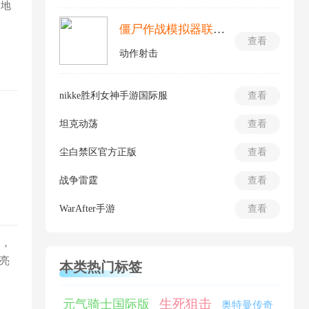
张地
僵尸作战模拟器联机版
查看
动作射击
nikke胜利女神手游国际服
查看
坦克动荡
查看
尘白禁区官方正版
查看
战争雷霆
查看
WarAfter手游
查看
闲，
亮
本类热门标签
生死狙击
元气骑士国际版
奥特曼传奇