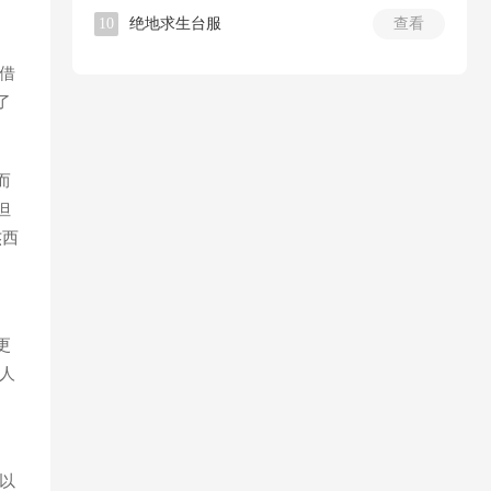
10
绝地求生台服
查看
借
了
而
但
杰西
更
人
以