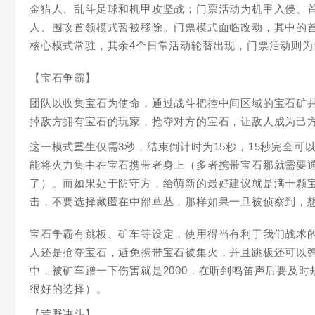
金猎人、乱斗足球和机甲攻坚战；门票活动为机甲入侵、
人、围攻首领模式暂被移除。门票模式面临改动，其中的
核心模式常驻，其余4个日常活动轮替出现，门票活动则
【宝石争霸】
团队以收集宝石为使命，通过战斗把控中间区域的宝石矿
掉敌方拥有宝石的玩家，抢夺对方的宝石，让敌人成为己方
这一模式重生仅需3秒，结束倒计时为15秒，15秒完全
能将火力集中在宝石携带者身上（多者携带宝石那就需要
了）。而如果处于防守方，给萌新的最好建议就是满十颗
击，不要选择藏匿在中部草丛，那样如果一旦被侦察到，
宝石争霸有跳板、矿车等设定，使用得当有利于我们战术
人还是抢夺宝石，避免携带宝石被集火，并且跳板还可以
中，被矿车蹭一下伤害就是2000，在听到鸣笛声后要及
很好的选择）。
【荒野决斗】