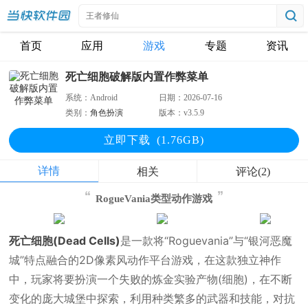
首页
应用
游戏
专题
资讯
死亡细胞破解版内置作弊菜单
系统：
Android
日期：
2026-07-16
类别：
角色扮演
版本：
v3.5.9
立即下
载
(1.76GB)
详情
相关
评论(2)
RogueVania类型动作游戏
死亡细胞(Dead Cells)
是一款将“Roguevania”与“银河恶魔
城”特点融合的2D像素风动作平台游戏，在这款独立神作
中，玩家将要扮演一个失败的炼金实验产物(细胞)，在不断
变化的庞大城堡中探索，利用种类繁多的武器和技能，对抗