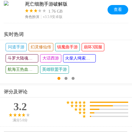
死亡细胞手游破解版
查看
1.76 GB
角色扮演
v3.5.9安卓版
实时热词
问道手游
幻灵修仙传
镇魔曲手游
崩坏3国服
斗罗大陆魂师对决手游
大话西游
火柴人绳索英雄
航海王热血航线
英雄联盟手游
评分及评论
3.2
满分5.0分