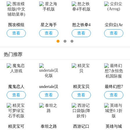
版
(Children o
三国演义
蛐蛐也疯
江湖风云
死亡细胞
f Morta)
查看
查看
查看
查看
吞噬无界
狂内置作
录内置作
破解版内
内置作弊
弊菜单破
弊菜单版
置作弊菜
围攻模组
星之海手
怒之铁拳4
尘归尘(Ar
查看
菜单版
查看
解版
查看
单
查看
版(中文辅
机版
手机版
rog)
助菜单)
热门推荐
巴别塔圣
进化之地1
杏林物语
异教徒模
查看
查看
查看
查看
歌手机版
拟器
魔鬼恋人
undertale汉
精灵宝贝
最终幻想7
查看
查看
查看
查看
游戏
化版
永恒危机
国际服
北境之地
魔王大人
循环勇士
忆落谜境
查看
查看
查看
查看
手机版
击退勇者
(Loop Her
中文版
吧
o)
精灵宝可
泰坦之路
西游记口
英雄与城