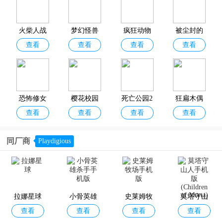
能无冷却时间、人物无敌！下面小编为大家带来了
开挂版游戏大全
，
其中收集了各种免费开挂的单机手游，如：元气骑士内置作弊菜单
版、躺平摸鱼mod作弊菜单最新版、樱花校园模拟器内置菜单版、可
火柴人战
梦幻怪兽
疯狂动物
被尘封的
口的披萨美味的披萨内置修改器破解版等，题材玩法囊括地牢、赛
查看
查看
查看
查看
争遗产内
破解版无
园内置作
故事破解
车、枪战、塔防等，感兴趣的朋友欢迎分享收藏！
置功能菜
限钻石
弊菜单版
版内置修
单版
改器
恐怖修女
樱花校园
死亡公园2
狂扁木偶
查看
查看
查看
查看
无限99999
模拟器内
内置MOD
人2全武器
9金币版
置菜单版
无限子弹
版
同厂商
Playdigious
饥饿鲨进
超级飞侠
战魂铭人
南极洲88
查看
查看
查看
查看
化破解版
乐迪加速
内置功能
号破解版
内置修改
破解版
菜单版
拉娜星球
小骨英雄
史莱姆牧
莫塔守山
查看
器
查看
查看
查看
杀手手机
场手机版
人手机版