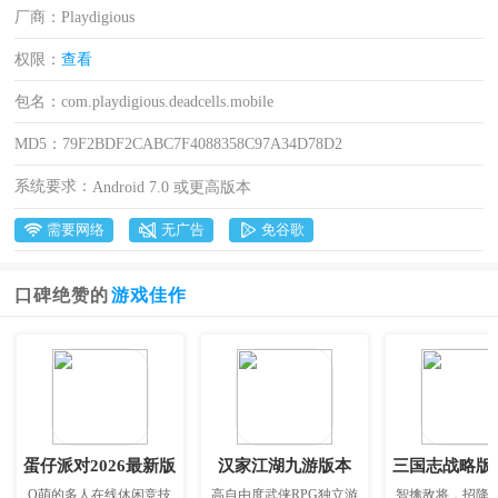
厂商：
Playdigious
权限：
查看
包名：
com.playdigious.deadcells.mobile
MD5：
79F2BDF2CABC7F4088358C97A34D78D2
系统要求：
Android 7.0 或更高版本
需要网络
无广告
免谷歌
口碑绝赞的
游戏佳作
蛋仔派对2026最新版
汉家江湖九游版本
Q萌的多人在线休闲竞技
高自由度武侠RPG独立游
智擒敌将，招降