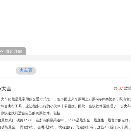
火车票
p大全
共
37
款软
，火车仍然是最常用的交通方式之一，但市面上火车票网上订票App种类繁多，既有官
方综合出行工具，这让很多出行的小伙伴非常困扰。因此，当快软件园整理了一份
火车
助你快速找到适合自己的购票软件。包括：
p(最权威)：铁路12306，在所有购票渠道中，12306是最安全、最直接、最官方的选择
p(功能最全)：同程旅行、去哪儿旅行、携程旅行、飞猪旅行等，这些App除了火车票