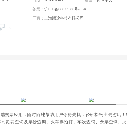
7 MB
日期：
2026-07-05
语言：
简体中文
备案：
沪ICP备08023580号-75A
厂商：
上海顺途科技有限公司
0%
机端购票应用，随时随地帮助用户夺得先机，轻轻松松出去游玩！
车时刻表查询及票价查询、火车票预订、车次查询、余票查询、火