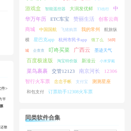
游戏盒
中
大润发优鲜
智能遥控器
T3出行
华万年历
赞丽生活
ETC车宝
创客云商
商城
我的常州
中国国航
航旅纵
飞猪购票
星巴克app
横
杭州市民卡app
饿了么
58同
广西云
叮咚买菜
墨迹天气
城
企查查
百度极速版
新淦云
淘宝特价版
小米穿戴
菜鸟裹裹
南京河长
交管12123
12306
智行火车票
测测星座
念念手帐
支付宝
件>
订票助手12308火车票
和包支付
方平
票
同类软件合集
。
，还整