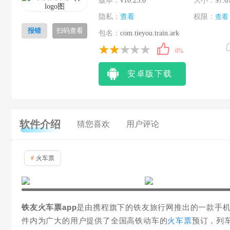
版本：
v10.23.0
大小：
97.6
隐私：
查看
权限：
查看
报错
扫码查看
包名：
com.tieyou.train.ark
0%
安卓版下载
软件介绍
猜您喜欢
用户评论
#
火车票
铁友火车票app
是由携程旗下的铁友旅行网推出的一款手
件内为广大的用户提供了全国高铁动车的
火车票
预订，列