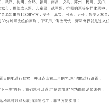
庄、武汉、杭州、合肥、福州、南昌、义乌、苏州、扬州、厦门、
达城市，覆盖成人票、儿童票、残军票、护照购票等多样化票种，
源皆来自12306官方，安全、真实、可靠。另外，铁友火车票a
前30分钟可改签的原则，保证用户退改无忧，潇洒出行就是这么
置目的地进行搜索，并且点击右上角的“抢票”功能进行设置；
下一步”按钮，我们就可以通过“抢票加速”的功能取消加速包；
，这样就可以成功取消加速包了，非常方便实用！