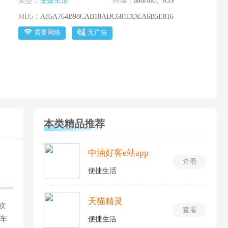
类型：
便捷生活
环境：
android、iOS
MD5：
A85A764B98CAB18ADC681DDEA6B5E816
需要网络
无广告
本类精品推荐
中油好客e站app
查看
便捷生活
天猫精灵
软
查看
车
便捷生活