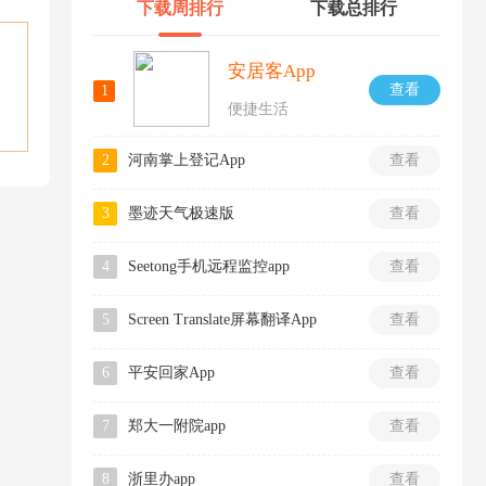
下载周排行
下载总排行
安居客App
查看
1
便捷生活
2
河南掌上登记App
查看
3
墨迹天气极速版
查看
4
Seetong手机远程监控app
查看
5
Screen Translate屏幕翻译App
查看
6
平安回家App
查看
7
郑大一附院app
查看
8
浙里办app
查看