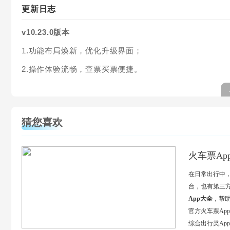
更新日志
v10.23.0版本
1.功能布局焕新，优化升级界面；
2.操作体验流畅，查票买票便捷。
猜您喜欢
火车票Ap
在日常出行中
台，也有第三
App大全
，帮
官方火车票Ap
综合出行类Ap