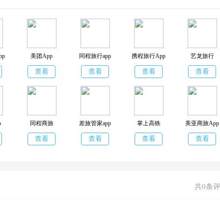
店、旅游等功能，更适合“一站式出行。
pp
美团App
同程旅行app
携程旅行App
艺龙旅行
查看
查看
查看
查看
p
同程商旅
差旅管家app
掌上高铁
美亚商旅App
查看
查看
查看
查看
共0条