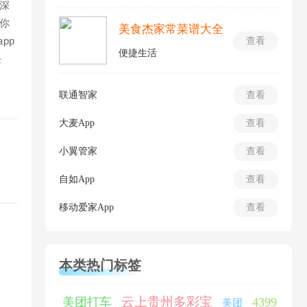
深
你
美食杰家常菜谱大全
pp
查看
便捷生活
任
联通智家
查看
大麦App
查看
小翼管家
查看
自如App
查看
移动爱家App
查看
本类热门标签
云上贵州多彩宝
美团打车
4399
美团