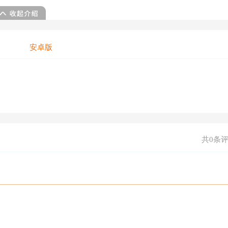
安卓版
共0条