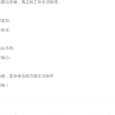
无限云存储，真正的工作生活助理。
时监控。
共命运。
与众不同。
更贴心。
功能，是你身边的万能生活助手
情味！