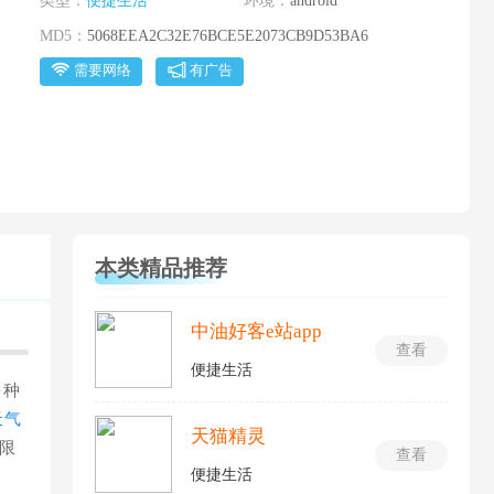
类型：
便捷生活
环境：
android
MD5：
5068EEA2C32E76BCE5E2073CB9D53BA6
需要网络
有广告
本类精品推荐
中油好客e站app
查看
便捷生活
多种
天气
天猫精灵
限
查看
便捷生活