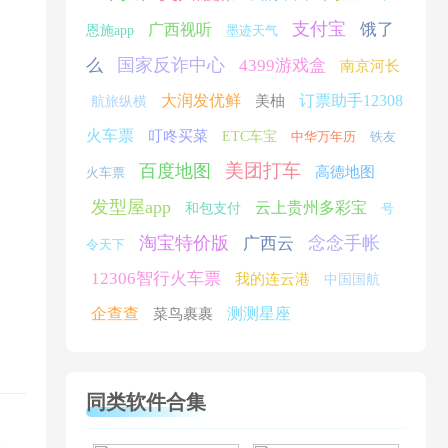
支付宝
饿了
广西视听
恩施app
墨迹天气
国家反诈中心
么
4399游戏盒
南京河长
大润发优鲜
订票助手12308
美柚
航旅纵横
火车票
叮咚买菜
ETC车宝
中华万年历
铁友
美团打车
百度地图
高德地图
火车票
发型屋app
云上贵州多彩宝
和包支付
号
淘宝特价版
念念手帐
广西云
令天下
12306智行火车票
我的连云港
中国国航
企查查
测测星座
菜鸟裹裹
同类软件合集