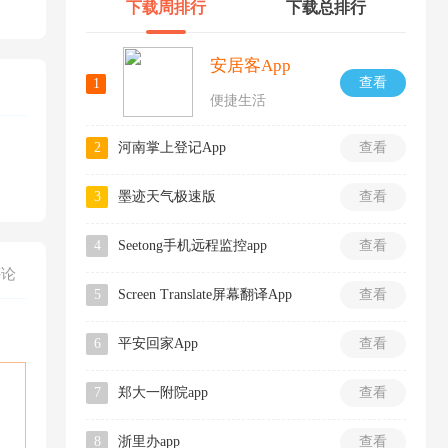
下载周排行
下载总排行
安居客App
查看
1
便捷生活
2
河南掌上登记App
查看
3
墨迹天气极速版
查看
4
Seetong手机远程监控app
查看
评论
5
Screen Translate屏幕翻译App
查看
6
平安回家App
查看
7
郑大一附院app
查看
8
浙里办app
查看