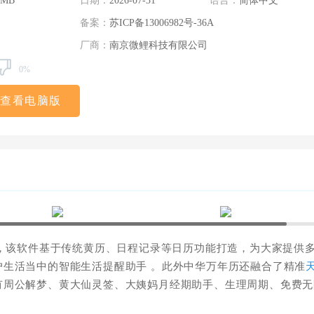
 MB
日期：
2026-07-31
语言：
简体中文
备案：
苏ICP备13006982号-36A
厂商：
南京微鲤科技有限公司
0%
查看电脑版
，该软件基于传统黄历、日程记录等日历功能打造，为大家提供
生活当中的智能生活提醒助手 。此外中华万年历还融合了精准
有周公解梦、黄大仙灵签、大姨妈月经期助手、生理周期、免费无
。