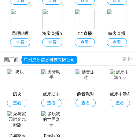
查看
查看
查看
查看
pp
迎下载体验！
哔哩哔哩
淘宝直播A
YY直播
映客直播
查看
查看
查看
查看
直播姬app
pp
更多>
同厂商
广州虎牙信息科技有限公司
花椒直播
六间房秀
查看
查看
场
奶块
虎牙助手
酥音派对
虎牙手游A
查看
查看
查看
查看
pp
龙与家园
多玩我的