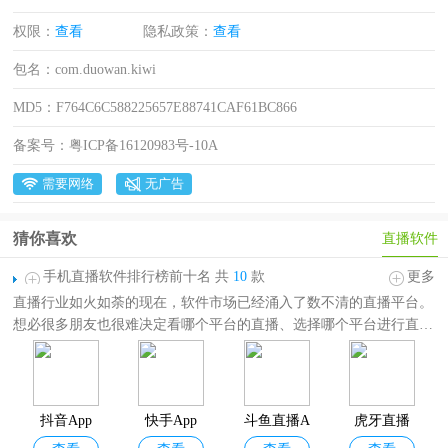
权限：
查看
隐私政策：
查看
包名：
com.duowan.kiwi
MD5：
F764C6C588225657E88741CAF61BC866
备案号：
粤ICP备16120983号-10A
需要网络
无广告
猜你喜欢
直播软件
手机直播软件排行榜前十名 共
10
款
更多
直播行业如火如荼的现在，软件市场已经涌入了数不清的直播平台。
想必很多朋友也很难决定看哪个平台的直播、选择哪个平台进行直
播。
手机直播软件排行榜前十名
根据各大应用商店的下载量、评分等
各方面因素综合制定而成，排名不分先后，仅供参考！其中包括抖
音、快手、斗鱼直播、虎牙直播、哔哩哔哩直播姬、淘宝直播、YY
直播、花椒直播、六间房秀场 、映客直播。无论是想要观看精彩的
抖音App
快手App
斗鱼直播A
虎牙直播
电竞比赛，美女舞蹈，亦或者是自己开直播，都能满足您的需求。欢