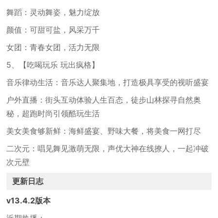
舞蹈：灵动舞姿，魅力绽放
颜值：可甜可盐，风采万千
女团：青春女团，活力无限
5、【吃喝玩乐 玩出疯格】
音乐律动生活：音乐达人聚集地，打造极具享受的视听盛宴
户外直播：街头互动体验人生百态，徒步山林探寻自然奥
秘，超跑时尚引领酷玩生活
美女美食够新鲜：海鲜盛宴、野味大餐，将美食一网打尽
二次元：唱见舞见激萌无限，声优大神在线撩人，一起冲破
次元壁
更新日志
v13.4.2版本