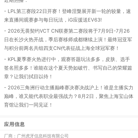
近期热播：
- LPL第三赛段22日开赛！登峰涅槃展开新一轮的较量，速
来直播间观赛参与每日玩法，iG应援送EV63!
- 2026无畏契约VCT CN联赛第二赛段将于7月9日-7月26
日在长沙火热开战，季后赛移师成都继续上演！最终冠亚军
与积分前两名共组四支CN代表征战上海全球冠军赛！
- KPL夏季赛火热进行中，观赛答题玩法多多，皮肤、选手
签名照多多！谁能在这个夏天势如破竹、书写自己的荣耀篇
章？让我们拭目以待！
- 2026三角洲行动主播巅峰赛决赛决战沪上！谁是主播实力
巅峰，谁又能代表职业最强战力？8月2日，聚焦上海宝山体
育馆让我们一同见证！
应用信息
厂商：
广州虎牙信息科技有限公司