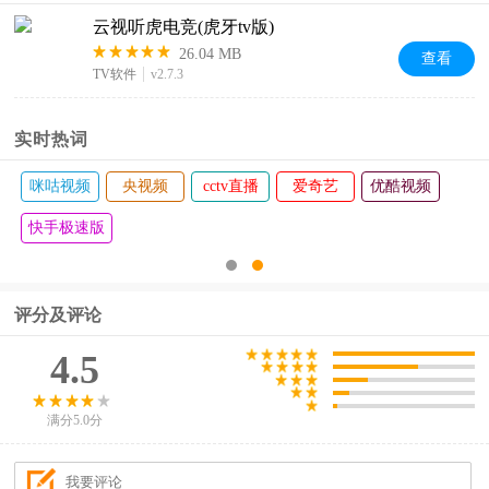
云视听虎电竞(虎牙tv版)
26.04 MB
查看
TV软件
v2.7.3
实时热词
咪咕视频
央视频
cctv直播
爱奇艺
优酷视频
快手极速版
评分及评论
4.5
满分5.0分