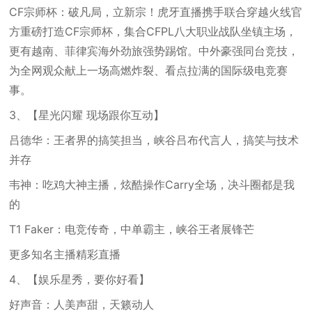
CF宗师杯：破凡局，立新宗！虎牙直播携手联合穿越火线官
方重磅打造CF宗师杯，集合CFPL八大职业战队坐镇主场，
更有越南、菲律宾海外劲旅强势踢馆。中外豪强同台竞技，
为全网观众献上一场高燃炸裂、看点拉满的国际级电竞赛
事。
3、【星光闪耀 现场跟你互动】
吕德华：王者界的搞笑担当，峡谷吕布代言人，搞笑与技术
并存
韦神：吃鸡大神主播，炫酷操作Carry全场，决斗圈都是我
的
T1 Faker：电竞传奇，中单霸主，峡谷王者展锋芒
更多知名主播精彩直播
4、【娱乐星秀，要你好看】
好声音：人美声甜，天籁动人