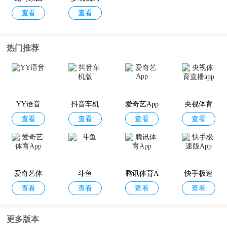
查看
查看
时光九游
世界盒子
版
热门推荐
YY语音
抖音车机
爱奇艺App
央视体育
查看
查看
查看
查看
版
直播app
爱奇艺体
斗鱼
腾讯体育A
快手极速
查看
查看
查看
查看
育App
pp
版App
更多版本