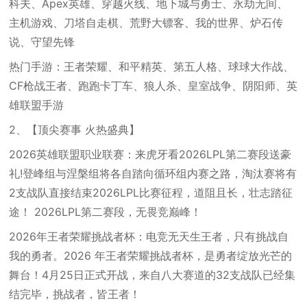
科夫、Apex英雄、穿越火线、地下城与勇士、永劫无间、
主机游戏、刀塔自走棋、荒野大镖客、我的世界、炉石传
说、守望先锋
热门手游：王者荣耀、和平精英、第五人格、球球大作战、
CF枪战王者、跑跑卡丁车、狼人杀、皇室战争、阴阳师、英
雄联盟手游
2、【顶尖赛事 火热盛典】
2026英雄联盟职业联赛：来虎牙看2026LPL第二赛段送豪
礼!登峰组与涅槃组将各自踏向循环组内赛之路，淘汰赛将有
2支战队直接结束2026LPL比赛征程，道阻且长，壮志踏征
途！ 2026LPL第二赛段，无畏竞巅峰！
2026年王者荣耀挑战者杯：电竞无天生王者，只有挑战自
我的勇者。2026 年王者荣耀挑战者杯，是勇者绽放光芒的
舞台！4月25日正式开战，来自八大赛道的32支战队已经集
结完毕，挑战者，皆王者！