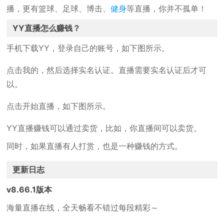
播，更有篮球、足球、博击、
健身
等直播，你并不孤单！
YY直播怎么赚钱？
手机下载YY，登录自己的账号，如下图所示。
点击我的，然后选择实名认证。直播需要实名认证后才可
以。
点击开始直播，如下图所示。
YY直播赚钱可以通过卖货，比如，你直播间可以卖货。
同时，如果直播有人打赏，也是一种赚钱的方式。
更新日志
v8.66.1版本
海量直播在线，全天畅看不错过每段精彩～