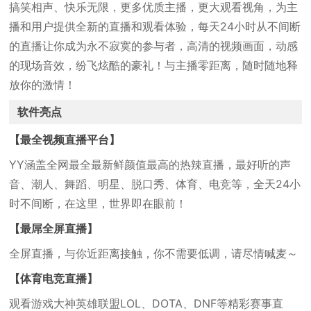
搞笑相声、快乐无限，更多优质主播，更大观看视角，为主
播和用户提供全新的直播和观看体验，每天24小时从不间断
的直播让你成为永不寂寞的参与者，高清的视频画面，动感
的现场音效，纷飞炫酷的豪礼！与主播零距离，随时随地释
放你的激情！
软件亮点
【最全视频直播平台】
YY涵盖全网最全最新鲜颜值最高的热辣直播，最好听的声
音、潮人、舞蹈、明星、脱口秀、体育、电竞等，全天24小
时不间断，在这里，世界即在眼前！
【最屌全屏直播】
全屏直播，与你近距离接触，你不需要低调，请尽情喊麦～
【体育电竞直播】
观看游戏大神英雄联盟LOL、DOTA、DNF等精彩赛事直