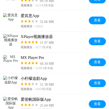
69.59 MB
视频播放
v1.3.4.9安卓版
爱其意App
查看
52.66 MB
视频播放
v2.0.2
XPlayer视频播放器
查看
51.97 MB
视频播放
v2.7.3安卓版
MX Player Pro
查看
44.34 MB
视频播放
v1.93.4安卓版
小柠檬追剧App
查看
51.38 MB
视频播放
v2.0.9安卓版
爱壹帆国际版App
查看
25.64 MB