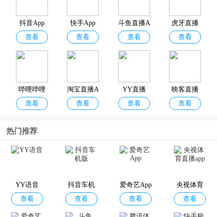
音、快手、斗鱼直播、虎牙直播、哔哩哔哩直播姬、淘宝直播、YY
直播、花椒直播、六间房秀场 、映客直播。无论是想要观看精彩的
抖音App
快手App
斗鱼直播A
虎牙直播
电竞比赛，美女舞蹈，亦或者是自己开直播，都能满足您的需求。欢
查看
查看
查看
查看
pp
迎下载体验！
哔哩哔哩
淘宝直播A
YY直播
映客直播
查看
查看
查看
查看
直播姬app
pp
热门推荐
花椒直播
六间房秀
查看
查看
场
YY语音
抖音车机
爱奇艺App
央视体育
查看
查看
查看
查看
版
直播app