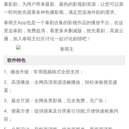
量影剧，为用户带来最新、最热的影视剧资源，让您可以第
一时间抢先观看各种热播影视，满足您追海外剧的需求。
泰萌主App也是一个泰剧合集的影视作品的播放平台，在这
里追泰剧，免费超清，看更多未删减版，抢先看剧，高速云
播，加入泰萌主社区讨论一起讨论剧情吧！
软件特色
1、播放升级：常用视频格式全部支持；
2、高清播放：全网高清资源流畅播放，轻松体验视觉盛
宴；
3、最全片源：全网各类影视，完全免费，无广告；
4、搜索方便：提供搜索及分类索引功能,方便快速检索内
容；