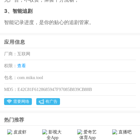
3、智能追剧
智能记录进度，是你的贴心的追剧管家。
应用信息
厂商：
互联网
权限：
查看
包名：
com.miku.tool
MD5：
E42C81F6128685947F97085B839CB88B
需要网络
有广告
热门推荐