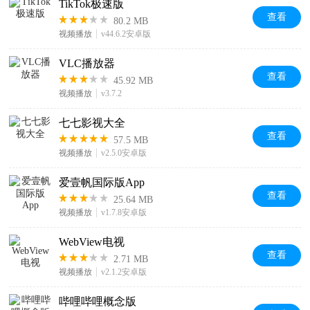
TikTok极速版
查看
80.2 MB
视频播放
v44.6.2安卓版
VLC播放器
查看
45.92 MB
视频播放
v3.7.2
七七影视大全
查看
57.5 MB
视频播放
v2.5.0安卓版
爱壹帆国际版App
查看
25.64 MB
视频播放
v1.7.8安卓版
WebView电视
查看
2.71 MB
视频播放
v2.1.2安卓版
哔哩哔哩概念版