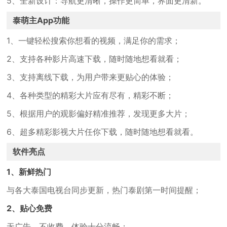
5、全新设计：导航更清晰，操作更简单，界面更清新。
泰萌主App功能
1、一键轻松搜索你想看的视频，满足你的需求；
2、支持各种影片高速下载，随时随地想看就看；
3、支持离线下载，为用户带来更贴心的体验；
4、各种类型的精彩大片应有尽有，精彩不断；
5、根据用户的观影偏好精准推荐，发现更多大片；
6、超多精彩影视大片任你下载，随时随地想看就看。
软件亮点
1、新鲜热门
与各大泰国电视台同步更新，热门泰剧第一时间提醒；
2、贴心免费
无广告，不收费，体验十分流畅；