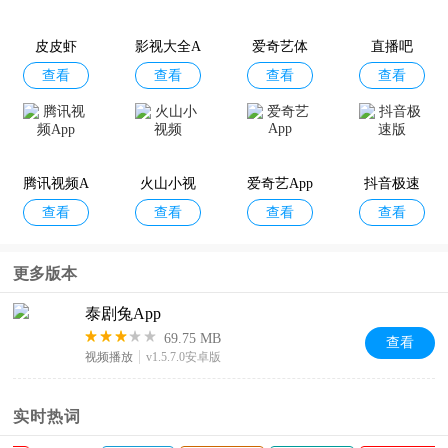
皮皮虾
影视大全A
爱奇艺体
直播吧
查看
查看
查看
查看
pp
育App
腾讯视频A
火山小视
爱奇艺App
抖音极速
查看
查看
查看
查看
pp
频
版
更多版本
泰剧兔App
69.75 MB
查看
视频播放
v1.5.7.0安卓版
实时热词