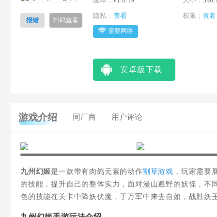
版本：
v1.0.19
大小：
396.
隐私：
查看
权限：
查看
报错
扫码查看
需要网络
安卓版下载
游戏介绍
同厂商
用户评论
九州幻姬
是一款带有肉鸽元素的动作
割草游戏
，玩家需要
的技能，提升自己的整体实力，面对漫山遍野的妖怪，不
色的技能在关卡中降妖伏魔，于万军中来去自如，战胜妖
九州幻姬手游玩法介绍