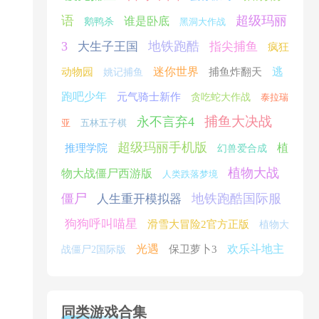
语
超级玛丽
谁是卧底
鹅鸭杀
黑洞大作战
3
地铁跑酷
大生子王国
指尖捕鱼
疯狂
迷你世界
逃
动物园
捕鱼炸翻天
姚记捕鱼
跑吧少年
元气骑士新作
贪吃蛇大作战
泰拉瑞
捕鱼大决战
永不言弃4
亚
五林五子棋
超级玛丽手机版
植
推理学院
幻兽爱合成
植物大战
物大战僵尸西游版
人类跌落梦境
僵尸
地铁跑酷国际服
人生重开模拟器
狗狗呼叫喵星
滑雪大冒险2官方正版
植物大
光遇
欢乐斗地主
保卫萝卜3
战僵尸2国际版
同类游戏合集