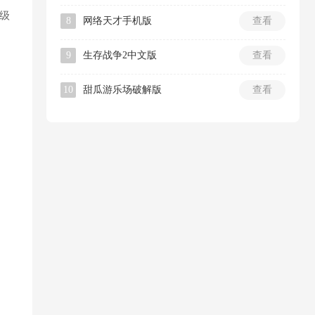
级
8
网络天才手机版
查看
9
生存战争2中文版
查看
10
甜瓜游乐场破解版
查看