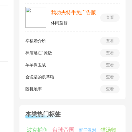
我功夫特牛免广告版
查看
休闲益智
幸福婚介所
查看
神庙逃亡1原版
查看
羊羊保卫战
查看
会说话的凯蒂猫
查看
随机地牢
查看
本类热门标签
台球帝国
波克捕鱼
猫汤物
蛋仔派对