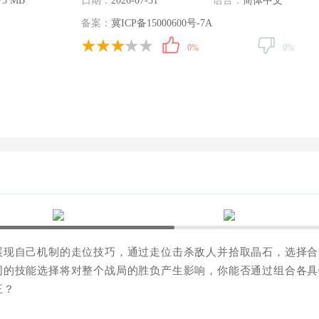
75 MB
日期：
2026-07-31
语言：
简体中文
备案：
冀ICP备15000600号-7A
0%
0%
展现自己机制的走位技巧，通过走位击杀敌人并拾取晶石，选择合
同的技能选择将对整个战局的胜负产生影响，你能否通过组合各具
王？