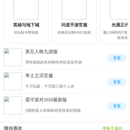
英雄与地下城
问道手游官服
光遇正式
回合制卡牌游戏
经典回合制MMO游戏
暖心纯粹的疗愈
险游戏
第五人格九游版
查看
哥特画风的非对称性对抗竞技手游
率土之滨官服
查看
千万玩家，千万部三国个人史
蛋仔派对2026最新版
查看
Q萌的多人在线休闲竞技派对游戏
猜你喜欢
考验手速的游戏