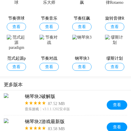
别踩白块
别踩白块
割绳子1官
一分钟手
查看
查看
查看
查看
儿
儿2
方正版
速挑战
节奏弹球
节奏音乐
节奏狂飙
旋转音律R
查看
查看
查看
查看
大师
otaeno
不休的音
双人指尖
查看
查看
符
对战
范式起源p
节奏对战
钢琴块3
缪斯计划
查看
查看
查看
查看
aradigm
更多版本
钢琴块2破解版
87.52 MB
查看
音乐游戏
v3.1.1.1202安卓版
钢琴块2游戏最新版
查看
83.58 MB