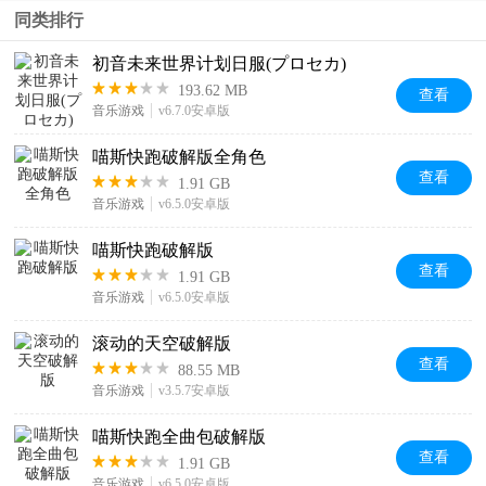
同类排行
初音未来世界计划日服(プロセカ)
193.62 MB
查看
音乐游戏
v6.7.0安卓版
喵斯快跑破解版全角色
查看
1.91 GB
音乐游戏
v6.5.0安卓版
喵斯快跑破解版
查看
1.91 GB
音乐游戏
v6.5.0安卓版
滚动的天空破解版
查看
88.55 MB
音乐游戏
v3.5.7安卓版
喵斯快跑全曲包破解版
查看
1.91 GB
音乐游戏
v6.5.0安卓版