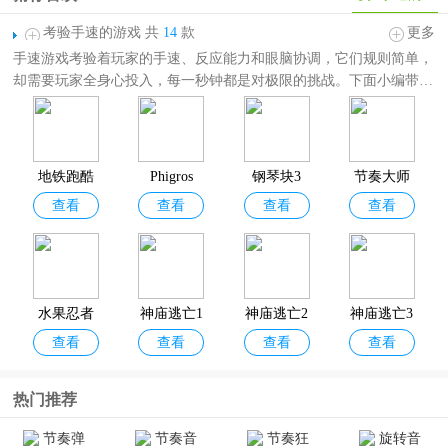
考验手速的游戏 共
14
款
更多
手速游戏考验着玩家的手速、反应能力和眼脑协调，它们规则简单，
却需要玩家全身心投入，每一秒钟都是对极限的挑战。下面小编带来
了各种
考验手速的游戏
，包括钢琴块3、节奏大师等音乐游戏；神庙
逃亡、地铁跑酷等跑酷游戏，还有一分钟手速挑战 、见缝插针等休
闲游戏，题材玩法丰富，玩家可以选择自己喜欢的游戏下载体验！
地铁跑酷
Phigros
钢琴块3
节奏大师
查看
查看
查看
查看
官方正版
官方正版
水果忍者
神庙逃亡1
神庙逃亡2
神庙逃亡3
查看
查看
查看
查看
原版
官方正版
魔境仙踪
热门推荐