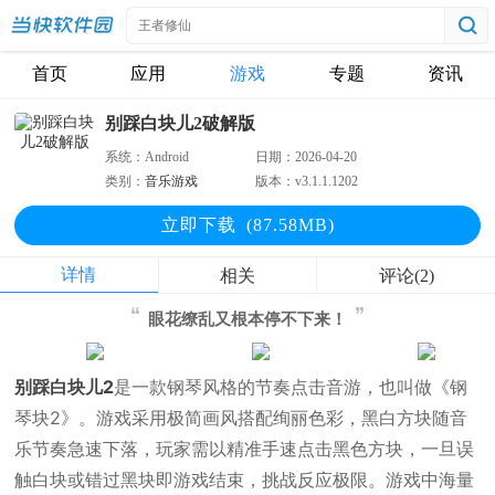
首页
应用
游戏
专题
资讯
别踩白块儿2破解版
系统：
Android
日期：
2026-04-20
类别：
音乐游戏
版本：
v3.1.1.1202
立即下
载
(87.58MB)
详情
相关
评论(2)
眼花缭乱又根本停不下来！
别踩白块儿2
是一款钢琴风格的节奏点击音游，也叫做《钢
琴块2》。游戏采用极简画风搭配绚丽色彩，黑白方块随音
乐节奏急速下落，玩家需以精准手速点击黑色方块，一旦误
触白块或错过黑块即游戏结束，挑战反应极限。游戏中海量