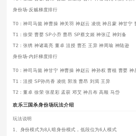
身份场-反贼梯度排行
T0：神司马懿 神曹操 神关羽 神赵云 凌统 神吕蒙 神甘宁 
T1：徐荣 曹婴 SP小乔 曹昂 SP蔡文姬 神张辽 神刘备
T2：张绣 神诸葛亮 董卓 沮授 曹丕 王异 神周瑜 神陆逊
身份场-内奸梯度排行
T0：神司马懿 神甘宁 神曹操 神赵云 神孙权 曹植 曹婴 神
T1：沮授 SP孙尚香 凌统 郭淮 曹昂 刘焉 王异
T2：董卓 徐荣 张星彩 孟获 邓艾 神吕布 高顺 马岱
欢乐三国杀身份场玩法介绍
玩法说明
1、身份模式为8人暗身份模式，低段位为6人模式