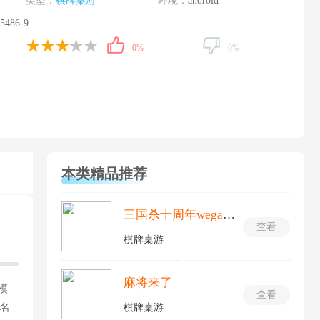
类型：
棋牌桌游
环境：
android
5486-9
0%
0%
本类精品推荐
三国杀十周年wegame手机版
查看
棋牌桌游
麻将来了
模
查看
名
棋牌桌游