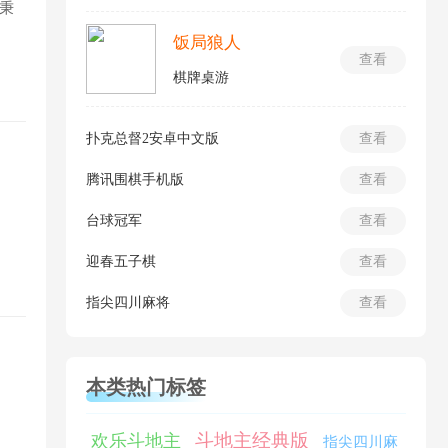
秉
饭局狼人
查看
棋牌桌游
扑克总督2安卓中文版
查看
腾讯围棋手机版
查看
台球冠军
查看
迎春五子棋
查看
指尖四川麻将
查看
本类热门标签
斗地主经典版
欢乐斗地主
指尖四川麻