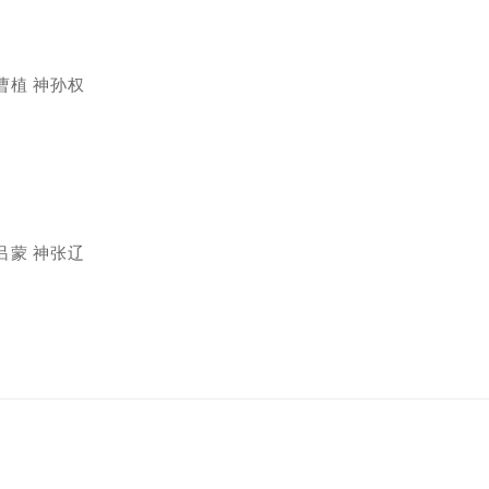
曹植 神孙权
吕蒙 神张辽