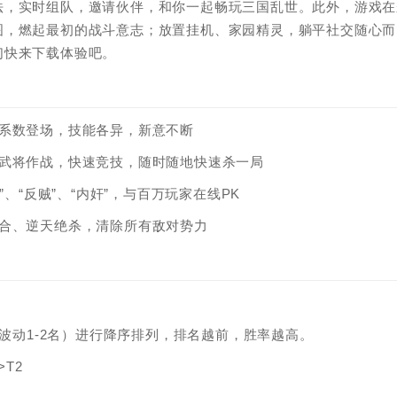
法，实时组队，邀请伙伴，和你一起畅玩三国乱世。此外，游戏在
图，燃起最初的战斗意志；放置挂机、家园精灵，躺平社交随心而
们快来下载体验吧。
人系数登场，技能各异，新意不断
单武将作战，快速竞技，随时随地快速杀一局
、“反贼”、“内奸”，与百万玩家在线PK
配合、逆天绝杀，清除所有敌对势力
有波动1-2名）进行降序排列，排名越前，胜率越高。
T2