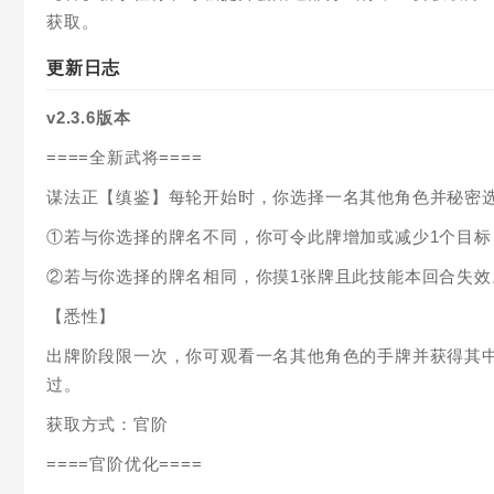
获取。
更新日志
v2.3.6版本
====全新武将====
谋法正【缜鉴】每轮开始时，你选择一名其他角色并秘密
①若与你选择的牌名不同，你可令此牌增加或减少1个目标
②若与你选择的牌名相同，你摸1张牌且此技能本回合失效
【悉性】
出牌阶段限一次，你可观看一名其他角色的手牌并获得其
过。
获取方式：官阶
====官阶优化====