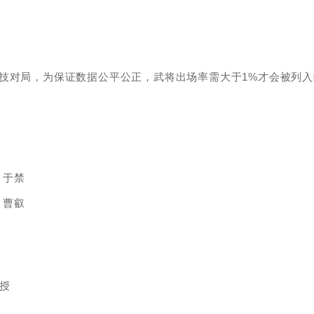
技对局，为保证数据公平公正，武将出场率需大于1%才会被列入
 于禁
 曹叡
沮授