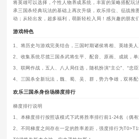
将英雄可以选择，个性人物养成系统，丰富的策略搭配玩
承三国杀经典玩法的基础上再次升级，欢乐排位、征战推
动；从轻出发，超多福利，萌新轻松入局！感兴趣的朋友
游戏特色
1、将历史与游戏完美结合，三国时期诸侯将相、英雄美
2、收集系统尽揽三国杀武将生平、配音、原画、成就，
3、联网作战，五人、八人局任选，随机扮演“主公”、“忠臣”
4、三国杀全新玩法，魏、蜀、吴、群，势力争雄，双将
欢乐三国杀身份场梯度排行
梯度排行说明
1、本梯度排行按照该模式下武将胜率排行前1-24名（偶
2、不同梯度之间存在一定的胜率差距，强度排行为T0>T1>