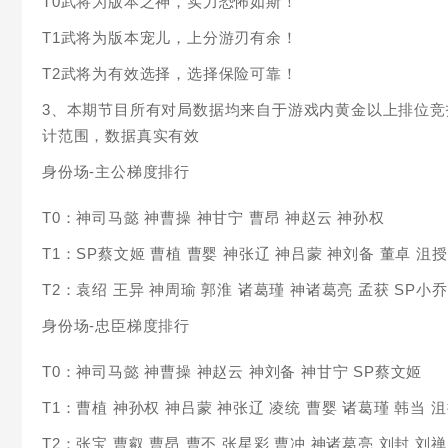
T0武将为版本之神，实力恐怖如斯！
T1武将为版本宠儿，上分游刃有余！
T2武将为有效选择，选择保险可靠！
3、本期节目所有对局数据均来自于游戏内黄金以上排位竞
计范围，数据真实有效
身份场-主公梯度排行
T0：神司马懿 神曹操 神甘宁 曹昂 神赵云 神孙权
T1：SP蔡文姬 曹植 曹婴 神张辽 神吕蒙 神刘备 董卓 沮授
T2：袁绍 王异 神周瑜 郭淮 诸葛瑾 神诸葛亮 孟获 SP小乔
身份场-忠臣梯度排行
T0：神司马懿 神曹操 神赵云 神刘备 神甘宁 SP蔡文姬
T1：曹植 神孙权 神吕蒙 神张辽 凌统 曹婴 诸葛瑾 韩当 
T2：张宝 曹叡 曹昂 曹丕 张星彩 曹冲 神诸葛亮 刘封 刘禅