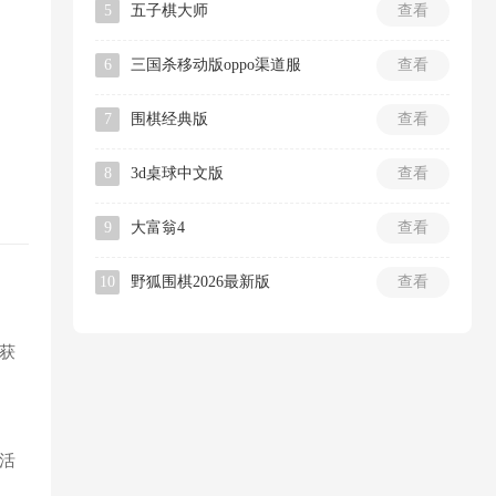
5
五子棋大师
查看
6
三国杀移动版oppo渠道服
查看
7
围棋经典版
查看
8
3d桌球中文版
查看
9
大富翁4
查看
10
野狐围棋2026最新版
查看
获
活