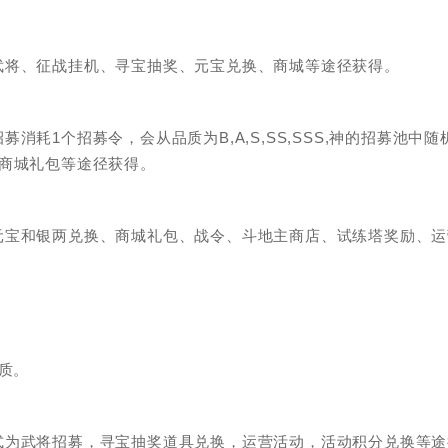
武将、征战挂机、寻宝抽奖、元宝兑换、商城等途径获得。
耗1个招募令，会从品质为B,A,S,SS,SSS,神的招募池中随
商城礼包等途径获得。
元宝和银两兑换、商城礼包、战令、斗地主商店、试练塔奖励、运
品质。
式为武将招募，寻宝抽奖道具兑换，运营活动，活动积分兑换等途