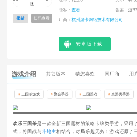
版本：
v2.3.6
大小：
44.6
隐私：
查看
备案：
浙B2
报错
扫码查看
厂商：
杭州游卡网络技术有限公司
安卓版下载
游戏介绍
其它版本
猜您喜欢
同厂商
用
#
三国杀游戏
#
聚会手游
#
三国游戏
#
桌游类手游
欢乐三国杀
是一款全新三国题材的策略卡牌类手游，采用
式，将国战与
斗地主
相结合，对局乐趣无穷！游戏还原了