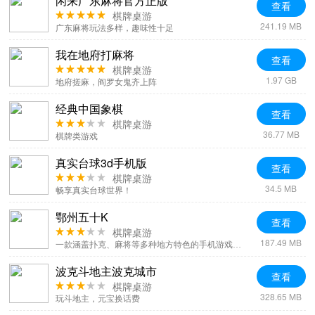
闲来广东麻将官方正版
查看
棋牌桌游
241.19 MB
广东麻将玩法多样，趣味性十足
我在地府打麻将
查看
棋牌桌游
1.97 GB
地府搓麻，阎罗女鬼齐上阵
经典中国象棋
查看
棋牌桌游
36.77 MB
棋牌类游戏
真实台球3d手机版
查看
棋牌桌游
34.5 MB
畅享真实台球世界！
鄂州五十K
查看
棋牌桌游
187.49 MB
一款涵盖扑克、麻将等多种地方特色的手机游戏合集
波克斗地主波克城市
查看
棋牌桌游
328.65 MB
玩斗地主，元宝换话费