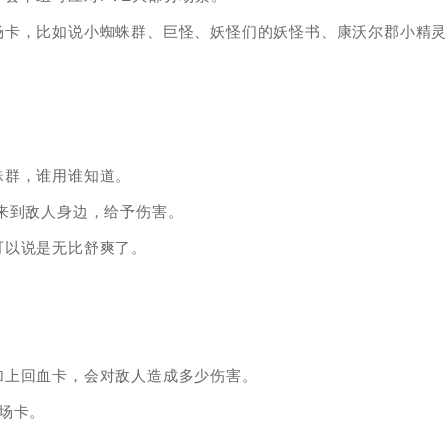
场卡，比如说小蜘蛛群、巨怪、妖怪们的妖怪书、康沃尔郡小精灵
蛛群，谁用谁知道。
来到敌人身边，给予伤害。
可以说是无比舒爽了。
加上回血卡，会对敌人造成多少伤害。
场卡。