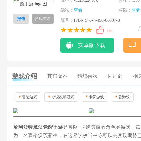
版本：
v1.20.224070
大小：
1.93
隐私：
查看
权限：
查看
报错
扫码查看
版号：
ISBN 978-7-498-08007-3
0%
安卓版下载
游戏介绍
其它版本
猜您喜欢
同厂商
相
#
冒险游戏
#
小说改编游戏
#
卡牌游戏
#
云游戏
哈利波特魔法觉醒手游
是冒险+卡牌策略的角色类游戏，该
为一名霍格沃茨新生，在这座学校当中你可以去实现期待