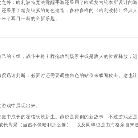
此之外：哈利波特魔法觉醒手游还采用了欧式复古绘本所设计的游
且还采用了精美细腻的角色建造，多种多样的《哈利波特》经典人
带来了耳目一新的全新乐趣。
自己的卡组，战斗中将卡牌拖放到场景中或是敌人的位置释放，进
情况迅速判断，必要时还需要调整角色的站位来躲避攻击。这也让
在游戏中展现出来。
家庭中成长的霍格沃茨新生。虽说是原创的新故事，不过游戏还是
的成长背景（当然不像哈利那么惨），以及同样也是由海格亲自来