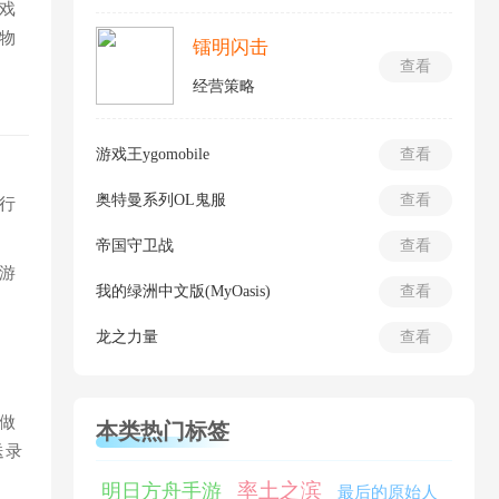
戏
物
镭明闪击
查看
经营策略
游戏王ygomobile
查看
奥特曼系列OL鬼服
查看
行
帝国守卫战
查看
游
我的绿洲中文版(MyOasis)
查看
龙之力量
查看
做
本类热门标签
送录
率土之滨
明日方舟手游
最后的原始人