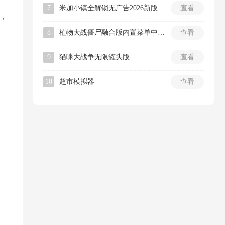
7
米加小镇全解锁无广告2026新版
查看
，
8
植物大战僵尸融合版内置菜单中文版
查看
9
猫咪大战争无限罐头版
查看
10
超市模拟器
查看