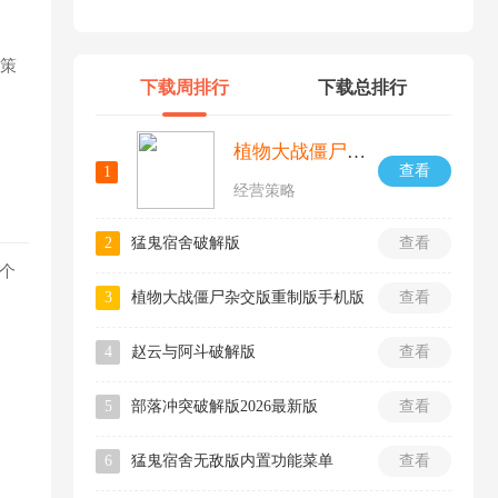
好策
下载周排行
下载总排行
植物大战僵尸融合版手机版
查看
1
经营策略
2
猛鬼宿舍破解版
查看
个
3
植物大战僵尸杂交版重制版手机版
查看
4
赵云与阿斗破解版
查看
5
部落冲突破解版2026最新版
查看
6
猛鬼宿舍无敌版内置功能菜单
查看