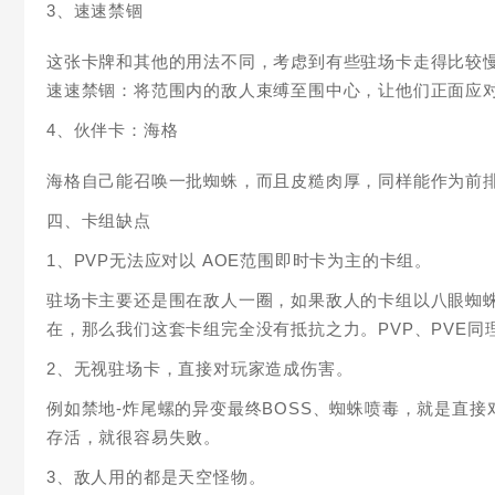
3、速速禁锢
这张卡牌和其他的用法不同，考虑到有些驻场卡走得比较
速速禁锢：将范围内的敌人束缚至围中心，让他们正面应
4、伙伴卡：海格
海格自己能召唤一批蜘蛛，而且皮糙肉厚，同样能作为前
四、卡组缺点
1、PVP无法应对以 AOE范围即时卡为主的卡组。
驻场卡主要还是围在敌人一圈，如果敌人的卡组以八眼蜘蛛
在，那么我们这套卡组完全没有抵抗之力。PVP、PVE同
2、无视驻场卡，直接对玩家造成伤害。
例如禁地-炸尾螺的异变最终BOSS、蜘蛛喷毒，就是直
存活，就很容易失败。
3、敌人用的都是天空怪物。