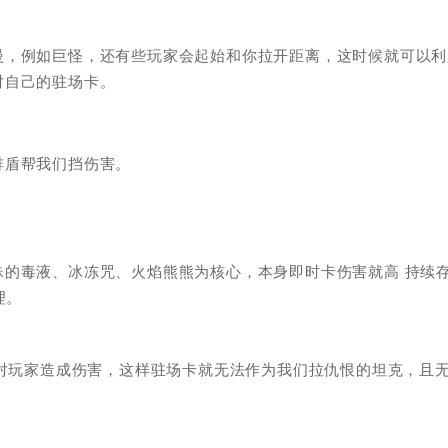
慢，例如巨怪，还有些玩家会起始和你拉开距离，这时候就可以利
对自己的驻场卡。
排盾帮我们挡伤害。
的毒液、冰冻咒、火焰熊熊为核心，本身即时卡伤害就高 持续
理。
接对玩家造成伤害，这样驻场卡就无法作为我们拉仇恨的坦克，且