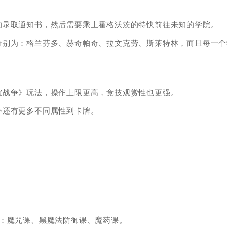
的录取通知书，然后需要乘上霍格沃茨的特快前往未知的学院。
分别为：格兰芬多、赫奇帕奇、拉文克劳、斯莱特林，而且每一个
室战争》玩法，操作上限更高，竞技观赏性也更强。
外还有更多不同属性到卡牌。
程：魔咒课、黑魔法防御课、魔药课。