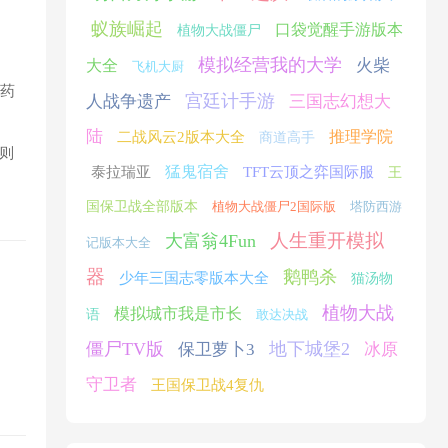
蚁族崛起
口袋觉醒手游版本
植物大战僵尸
模拟经营我的大学
火柴
大全
飞机大厨
魔药
宫廷计手游
人战争遗产
三国志幻想大
陆
推理学院
二战风云2版本大全
商道高手
则
猛鬼宿舍
泰拉瑞亚
TFT云顶之弈国际服
王
国保卫战全部版本
植物大战僵尸2国际版
塔防西游
人生重开模拟
大富翁4Fun
记版本大全
器
鹅鸭杀
少年三国志零版本大全
猫汤物
植物大战
模拟城市我是市长
语
敢达决战
僵尸TV版
地下城堡2
保卫萝卜3
冰原
守卫者
王国保卫战4复仇