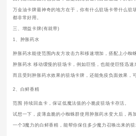
万金油卡牌最神奇的地方在于，你有什么驻场卡带什么驻
都非常好用。
三、增益卡牌(有就带)
1、肿胀药水
肿胀药水能使范围内友方攻击力和移速增加，搭配上小蜘
肿胀药水 移动缓慢的驻场卡，例如巨怪，也能使巨怪迅速
而且受到肿胀药水效果的驻场卡牌，还能免疫负面效果，
2、白鲜香精
范围 持续回血卡，保证低魔法值的小脆皮驻场卡存活。
试想一下，皮薄血脆的小蜘蛛群使用肿胀药水变大后，再
一个3魔力的白鲜香精，能帮你保住多少魔力召唤出来的驻