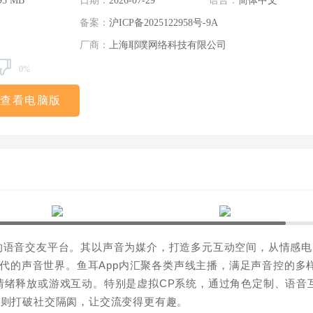
95 MB
日期：
2026-07-29
语言：
简体中文
备案：
沪ICP备2025122958号-9A
厂商：
上海耶噗网络科技有限公司
0%
查看电脑版
的语音交友平台。其以声音为媒介，打造多元互动空间，从情感电
Z世代的声音世界。鱼耳App内汇聚各类声线主播，满足声音控的多
情绪释放或游戏互动。特别是虚拟CP系统，通过角色定制、语音
法则打破社交隔阂，让交流变得更有趣。