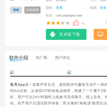
版本：
v6.86.0
大小：
126.
隐私：
查看
权限：
查看
报错
扫码查看
包名：
com.yupaopao.yuer
0%
安卓版下载
软件介绍
同厂商
用户评论
鱼耳App
是一款集声音社交、虚拟陪伴与趣味互动于一体
到live点歌，从虚拟CP到海龟汤推理，构建了一个属于
好，用户可以24小时随时上线参与语音聊天、线上交友、
动，给予用户沉浸式陪伴体验；而火爆的“海龟汤”推理玩