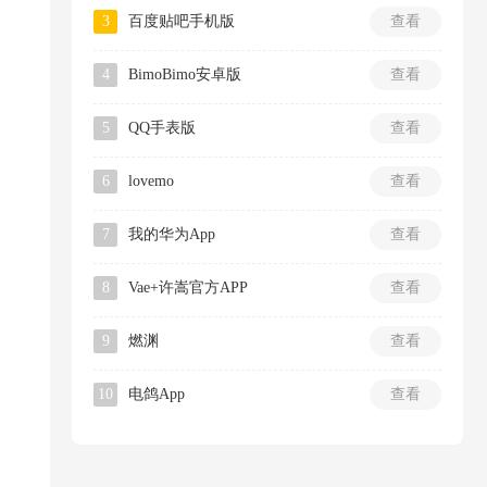
3
百度贴吧手机版
查看
4
BimoBimo安卓版
查看
5
QQ手表版
查看
6
lovemo
查看
7
我的华为App
查看
8
Vae+许嵩官方APP
查看
9
燃渊
查看
10
电鸽App
查看