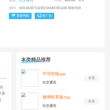
类型：
社交通讯
环境：
android、iOS
MD5：
6DE482B75ADD258A8070E428C9D01920
需要网络
有广告
本类精品推荐
中羽在线app
查看
社交通讯
台
样喜
微博轻享版App
互
查看
社交通讯