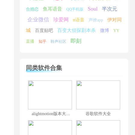
Soul
半次元
鱼耳语音
合婚恋
QQ手机版
企业微信
珍爱网
伊对同
tt语音
声撩app
城
百变大侦探剧本杀
百度贴吧
微博
YY
即刻
直播
知乎
聆声社区
同类软件合集
alightmotion版本大全
谷歌软件大全