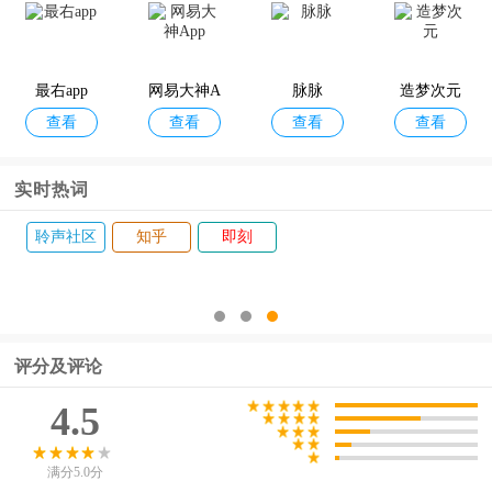
最右app
网易大神A
脉脉
造梦次元
查看
查看
查看
查看
pp
实时热词
聆声社区
知乎
即刻
评分及评论
4.5
满分5.0分