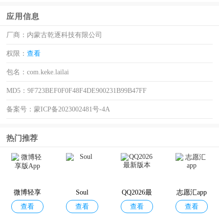
应用信息
厂商：
内蒙古乾逐科技有限公司
权限：
查看
包名：
com.keke.lailai
MD5：
9F723BEF0F0F48F4DE900231B99B47FF
备案号：
蒙ICP备2023002481号-4A
热门推荐
微博轻享
Soul
QQ2026最
志愿汇app
查看
查看
查看
查看
版App
新版本