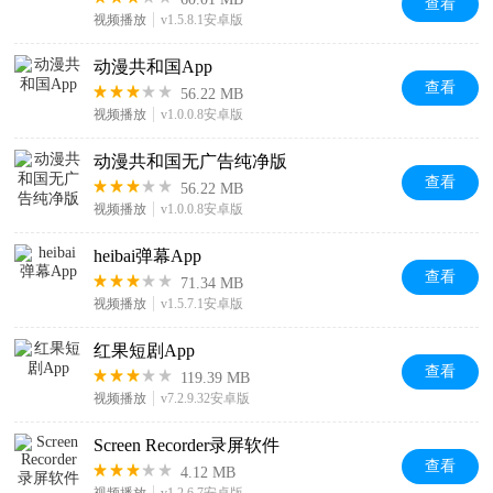
查看
视频播放
v1.5.8.1安卓版
动漫共和国App
查看
56.22 MB
视频播放
v1.0.0.8安卓版
动漫共和国无广告纯净版
查看
56.22 MB
视频播放
v1.0.0.8安卓版
heibai弹幕App
查看
71.34 MB
视频播放
v1.5.7.1安卓版
红果短剧App
查看
119.39 MB
视频播放
v7.2.9.32安卓版
Screen Recorder录屏软件
查看
4.12 MB