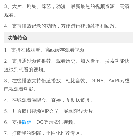
3、大片、剧集、综艺，动漫，最新最热的视频资源，高清
观看。
4、支持播放记录的功能，方便进行视频续播和回放。
功能特色
1、支持在线观看、离线缓存观看视频。
2、支持通过频道推荐、观看历史、加入看单、搜索功能快
速找到想看的视频。
3、在线播放支持倍速播放、杜比音效、DLNA、AirPlay投
电视观看功能。
4、在线观看演唱会、直播，互动送道具。
5、开通腾讯视频VIP会员，畅享院线大片。
6、支持
微信
、QQ登录腾讯视频。
7、打造我的影院，个性化推荐专区。