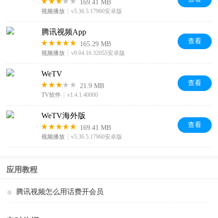
169.41 MB
视频播放
v5.36.5.17960安卓版
腾讯视频App
查看
165.29 MB
视频播放
v9.04.16.32055安卓版
WeTV
查看
21.9 MB
TV软件
v1.4.1.40000
WeTV海外版
查看
169.41 MB
视频播放
v5.36.5.17960安卓版
应用教程
腾讯视频怎么用话费开会员