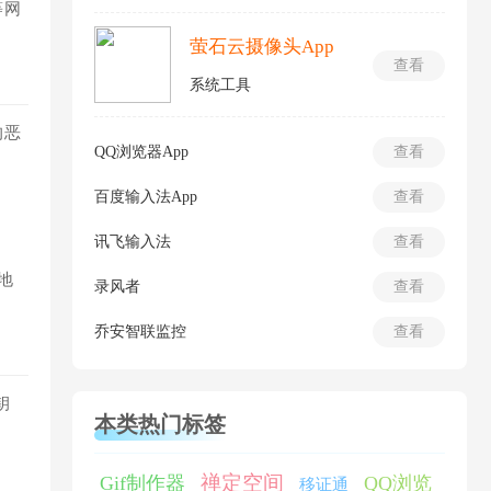
等网
萤石云摄像头App
查看
系统工具
的恶
QQ浏览器App
查看
百度输入法App
查看
讯飞输入法
查看
地
录风者
查看
乔安智联监控
查看
钥
本类热门标签
禅定空间
Gif制作器
QQ浏览
移证通