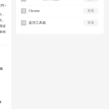
件>
9
Chrome
查看
分，
性。
10
蓝河工具箱
查看
墨迹
新闻
版
版