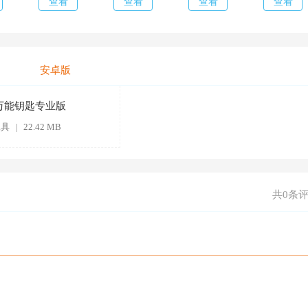
查看
查看
查看
查看
安卓版
i万能钥匙专业版
工具
22.42 MB
|
共0条