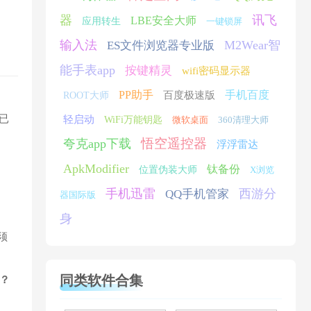
器
讯飞
LBE安全大师
应用转生
一键锁屏
输入法
M2Wear智
ES文件浏览器专业版
能手表app
按键精灵
wifi密码显示器
PP助手
手机百度
百度极速版
ROOT大师
用已
轻启动
WiFi万能钥匙
微软桌面
360清理大师
悟空遥控器
夸克app下载
浮浮雷达
ApkModifier
钛备份
位置伪装大师
X浏览
手机迅雷
西游分
QQ手机管家
器国际版
身
须
同类软件合集
？