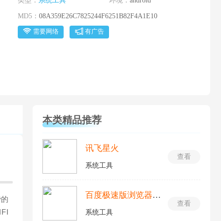
类型：
系统工具
环境：
android
MD5：
08A359E26C7825244F6251B82F4A1E10
需要网络
有广告
本类精品推荐
讯飞星火
查看
系统工具
百度极速版浏览器最新版
费的
查看
FI
系统工具