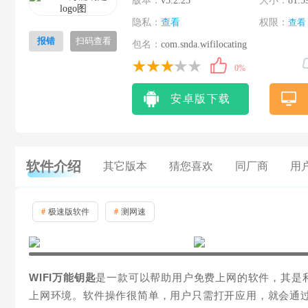
版本：
v5.2.25
大小：
81.5
隐私：
查看
权限：
查看
报错
扫码查看
包名：
com.snda.wifilocating
0%
安卓版下载
软件介绍
其它版本
猜您喜欢
同厂商
用
#
极速版软件
#
测网速
WIFI万能钥匙
是一款可以帮助用户免费上网的软件，其是利
上网环境。软件操作很简单，用户只需打开应用，就会通过