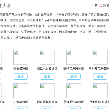
件大全
共
53
款软
可以看作是常规应用的精简版，运行更加流畅，只保留了核心功能，去除了较少使用的部
加快速、便捷地使用。有些极速版App还带有赚取收益的功能，给用户提供额外的实用
全
为大家提供了众多极速版手机软件，包括抖音极速版、快手极速版、爱奇艺极速版、
熊猫看书极速版、知乎极速版、百度极速版等，涵盖视频影音、便捷生活、小说漫画、
具五大板块，感兴趣的朋友欢迎分享收藏！
版
辣椒极速版
南瓜电影极速版
咪咕音乐彩铃版
网易云音乐极速
查看
查看
查看
查看
速版
斗鱼极速版
西瓜视频极速版
墨迹天气极速版
天鹅到家极速