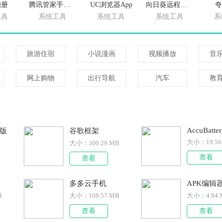
相册
腾讯管家手机版
UC浏览器App
向日葵远程控制手机版
夸
工具
系统工具
系统工具
系统工具
系
旅游住宿
小说漫画
视频播放
音
网上购物
出行导航
汽车
教
AccuBatter
文版
谷歌框架
大小：
19.5
大小：
300.29 MB
查看
查看
多多云手机
APK编辑
B
大小：
108.57 MB
大小：
4.94
查看
查看