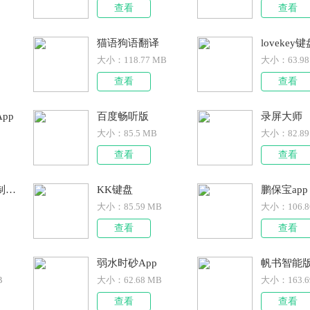
查看
查看
猫语狗语翻译
lovekey
大小：
118.77 MB
大小：
63.9
查看
查看
pp
百度畅听版
录屏大师
大小：
85.5 MB
大小：
82.8
查看
查看
向日葵远程控制手机版
KK键盘
鹏保宝app
大小：
85.59 MB
大小：
106.
查看
查看
弱水时砂App
帆书智能版
B
大小：
62.68 MB
大小：
163.
查看
查看