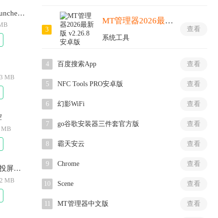
Niagara Launcher Pro
MT管理器2026最新版
 MB
查看
3
系统工具
4
百度搜索App
查看
63 MB
5
NFC Tools PRO安卓版
查看
6
幻影WiFi
查看
控
7
go谷歌安装器三件套官方版
查看
5 MB
8
霸天安云
查看
9
Chrome
查看
百度carlife投屏App
32 MB
10
Scene
查看
11
MT管理器中文版
查看