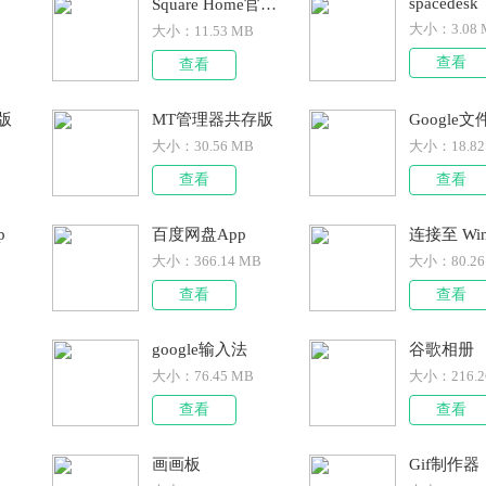
spacedesk
Square Home官方版
大小：
3.08
大小：
11.53 MB
查看
查看
卓版
MT管理器共存版
Google
大小：
30.56 MB
大小：
18.8
查看
查看
p
百度网盘App
连接至 Win
大小：
366.14 MB
大小：
80.2
查看
查看
google输入法
谷歌相册
大小：
76.45 MB
大小：
216.
查看
查看
p
画画板
Gif制作器