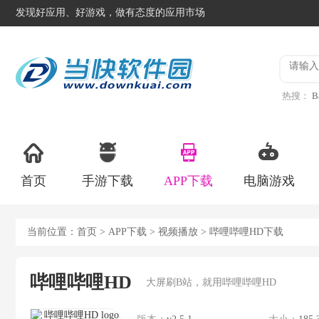
发现好应用、好游戏，做有态度的应用市场
热搜：
B
异星工
首页
手游下载
APP下载
电脑游戏
当前位置：
首页
>
APP下载
>
视频播放
> 哔哩哔哩HD下载
哔哩哔哩HD
大屏刷B站，就用哔哩哔哩HD