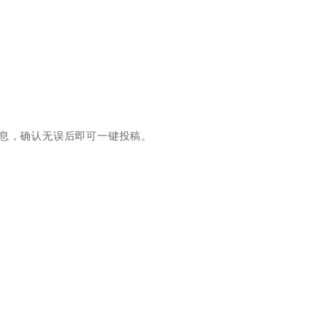
信息，确认无误后即可一键投稿。