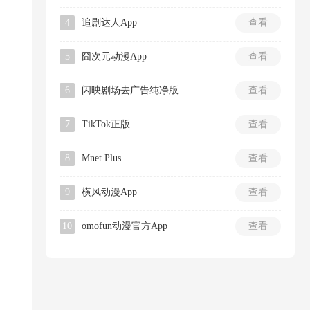
4
追剧达人App
查看
5
囧次元动漫App
查看
6
闪映剧场去广告纯净版
查看
7
TikTok正版
查看
8
Mnet Plus
查看
9
横风动漫App
查看
10
omofun动漫官方App
查看