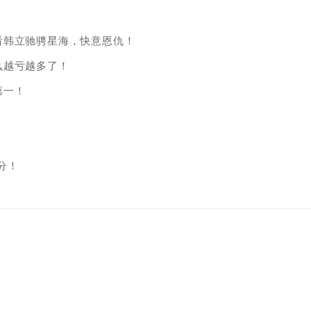
看韩立驰骋星海，快意恩仇！
么越亏越多了！
第一！
分！