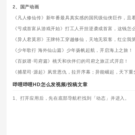
2、国产动画
《凡人修仙传》新年番最具真实感的国民级仙侠巨作，且
《亏成首富从游戏开始》打工人开挂逆袭成首富，这钱怎
《异人君莫邪》王牌特工穿越修仙，天地无双客，红尘我
《少年歌行 海外仙山篇》少年扬帆起航，开启海上之旅！
《百妖谱·司府篇》桃夭和伙伴们的司府之旅正式开启！
《捕星司·源起》夙世恩仇，拉开序幕；异能崛起，天下重
哔哩哔哩HD怎么发视频/投稿文章
1、打开应用后，先在底部导航栏找到「动态」并进入。